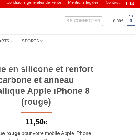
Conditions générales de vente
Mentions légales
Contact
SE CONNECTER
0
0,00
€
ORTS
SPORTS
 en silicone et renfort
carbone et anneau
llique Apple iPhone 8
(rouge)
11,50
€
que
rouge
pour votre mobile Apple iPhone