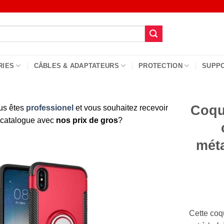
RIES
CÂBLES & ADAPTATEURS
PROTECTION
SUPP
Coque
us êtes
professionel
et vous souhaitez recevoir
 catalogue avec
nos prix de gros
?
méta
Cette co