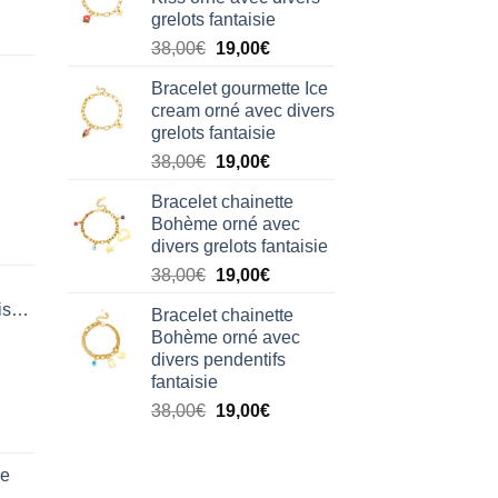
était :
est :
grelots fantaisie
38,00€.
19,00€.
Le
Le
38,00
€
19,00
€
prix
prix
Bracelet gourmette Ice
initial
actuel
cream orné avec divers
était :
est :
grelots fantaisie
38,00€.
19,00€.
Le
Le
38,00
€
19,00
€
prix
prix
Bracelet chainette
initial
actuel
Bohème orné avec
était :
est :
divers grelots fantaisie
38,00€.
19,00€.
Le
Le
38,00
€
19,00
€
prix
prix
isation
Bracelet chainette
initial
actuel
Bohème orné avec
était :
est :
divers pendentifs
38,00€.
19,00€.
fantaisie
Le
Le
38,00
€
19,00
€
prix
prix
initial
actuel
de
était :
est :