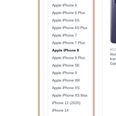
Apple iPhone 6
Apple iPhone 6 Plus
Apple iPhone 6S
Apple iPhone 6S Plus
Apple iPhone 7
Apple iPhone 7 Plus
S DE PROTECTION
ACCESSOIRES DE PROTECTION
ACCESSOIRES DE PROTECTION
Apple iPhone 8
étui à rabat semi
étui à rabat semi
étu
Apple iPhone 8 Plus
translucide pour Samsung
translucide pour Samsung
tra
Galaxy A3 2017 (rose)
Galaxy J6+ (argent)
Gal
Apple iPhone SE
15,90
€
15,90
€
Apple iPhone X
Apple iPhone XR
Apple iPhone XS
Apple iPhone XS Max
iPhone 12 (2020)
iPhone 14