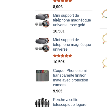
Note
5.00
8,90
€
sur 5
Mini support de
téléphone magnétique
universel rose gold
10,50
€
Mini support de
téléphone magnétique
universel
Note
5.00
10,50
€
sur 5
Coque iPhone semi
transparente finition
mate avec protection
camera
9,90
€
Perche a selfie
telescopique legere