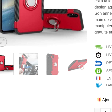
est à la f
design ag
Son annea
main de v
manipuler 
gratuite e
LIV
LIV
RET
SÉ
EN
GAR
Ajout
quantité d