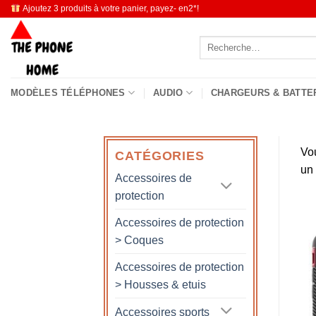
Passer
Ajoutez 3 produits à votre panier, payez- en2*!
au
Recherche
contenu
pour :
MODÈLES TÉLÉPHONES
AUDIO
CHARGEURS & BATTE
Vo
CATÉGORIES
un
Accessoires de
protection
Accessoires de protection
> Coques
Accessoires de protection
> Housses & etuis
Accessoires sports