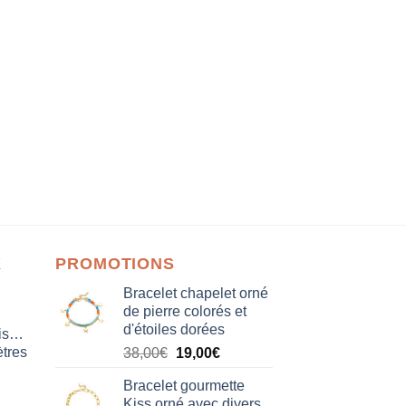
X
PROMOTIONS
Bracelet chapelet orné
de pierre colorés et
d'étoiles dorées
isation
tres
Le
Le
38,00
€
19,00
€
prix
prix
Bracelet gourmette
initial
actuel
Kiss orné avec divers