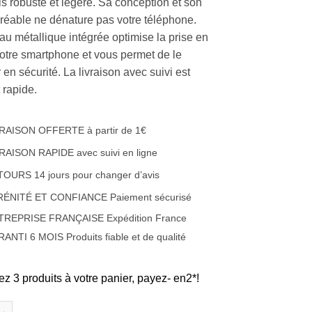
ois robuste et légère. Sa conception et son
réable ne dénature pas votre téléphone.
u métallique intégrée optimise la prise en
otre smartphone et vous permet de le
en sécurité. La livraison avec suivi est
t rapide.
RAISON OFFERTE à partir de 1€
RAISON RAPIDE avec suivi en ligne
OURS 14 jours pour changer d’avis
RÉNITÉ ET CONFIANCE Paiement sécurisé
TREPRISE FRANÇAISE Expédition France
ANTI 6 MOIS Produits fiable et de qualité
ez 3 produits à votre panier, payez- en2*!
e Coque en silicone et renfort carbone et anneau métallique Appl