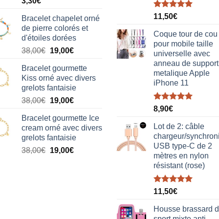
3,30
€
Note
5.00
11,50
€
Bracelet chapelet orné
sur 5
de pierre colorés et
Coque tour de cou
d'étoiles dorées
pour mobile taille
Le
Le
38,00
€
19,00
€
universelle avec
prix
prix
anneau de support
Bracelet gourmette
initial
actuel
metalique Apple
Kiss orné avec divers
était :
est :
iPhone 11
grelots fantaisie
38,00€.
19,00€.
Le
Le
38,00
€
19,00
€
Note
5.00
8,90
€
prix
prix
sur 5
Bracelet gourmette Ice
initial
actuel
Lot de 2: câble
cream orné avec divers
était :
est :
chargeur/synchron
grelots fantaisie
38,00€.
19,00€.
USB type-C de 2
Le
Le
38,00
€
19,00
€
mètres en nylon
prix
prix
résistant (rose)
initial
actuel
était :
est :
Note
5.00
38,00€.
19,00€.
11,50
€
sur 5
Housse brassard 
sport mixte anti