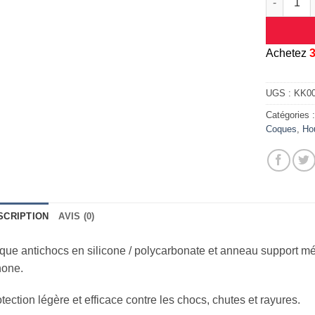
A
chetez
UGS :
KK0
Catégories 
Coques
,
Ho
SCRIPTION
AVIS (0)
ue antichocs en silicone / polycarbonate et anneau support mé
hone.
tection légère et efficace contre les chocs, chutes et rayures.