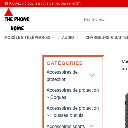
Passer
Ajoutez 3 produits à votre panier, payez- en2*!
au
Recherche
contenu
pour :
MODÈLES TÉLÉPHONES
AUDIO
CHARGEURS & BATTE
Vo
CATÉGORIES
un
Accessoires de
protection
Accessoires de protection
> Coques
Accessoires de protection
> Housses & etuis
Accessoires sports