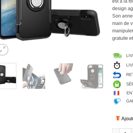
est à la f
design ag
Son annea
main de v
manipuler 
gratuite e
LIV
LIV
RET
SÉ
EN
GAR
Ajout
quantité d