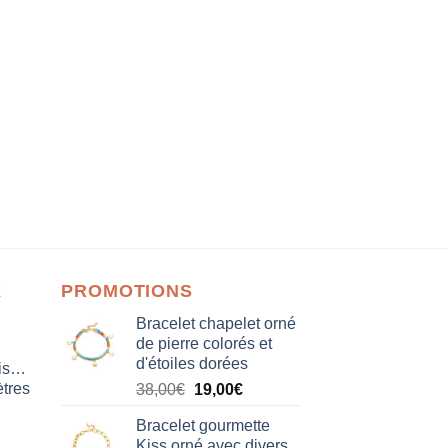
X
PROMOTIONS
Bracelet chapelet orné
de pierre colorés et
d'étoiles dorées
isation
tres
Le
Le
38,00
€
19,00
€
prix
prix
Bracelet gourmette
initial
actuel
Kiss orné avec divers