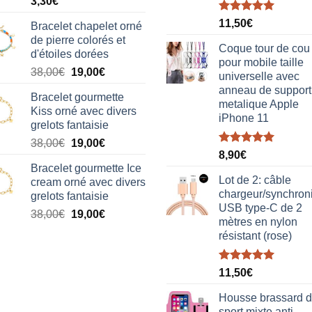
3,30
€
Note
5.00
11,50
€
Bracelet chapelet orné
sur 5
de pierre colorés et
Coque tour de cou
d'étoiles dorées
pour mobile taille
Le
Le
38,00
€
19,00
€
universelle avec
prix
prix
anneau de support
Bracelet gourmette
initial
actuel
metalique Apple
Kiss orné avec divers
était :
est :
iPhone 11
grelots fantaisie
38,00€.
19,00€.
Le
Le
38,00
€
19,00
€
Note
5.00
8,90
€
prix
prix
sur 5
Bracelet gourmette Ice
initial
actuel
Lot de 2: câble
cream orné avec divers
était :
est :
chargeur/synchron
grelots fantaisie
38,00€.
19,00€.
USB type-C de 2
Le
Le
38,00
€
19,00
€
mètres en nylon
prix
prix
résistant (rose)
initial
actuel
était :
est :
Note
5.00
38,00€.
19,00€.
11,50
€
sur 5
Housse brassard 
sport mixte anti