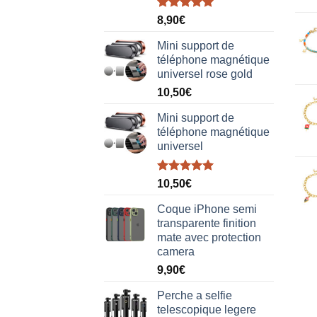
Note
5.00
8,90
€
sur 5
Mini support de
téléphone magnétique
universel rose gold
10,50
€
Mini support de
téléphone magnétique
universel
Note
5.00
10,50
€
sur 5
Coque iPhone semi
transparente finition
mate avec protection
camera
9,90
€
Perche a selfie
telescopique legere