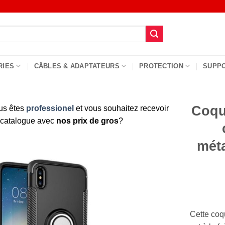
RIES
CÂBLES & ADAPTATEURS
PROTECTION
SUPP
Coque
us êtes
professionel
et vous souhaitez recevoir
 catalogue avec
nos prix de gros
?
méta
Cette co