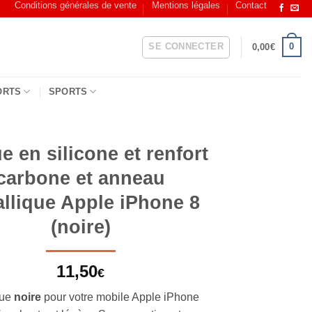
Conditions générales de vente
Mentions légales
Contact
SE CONNECTER
0
0,00
€
ORTS
SPORTS
 en silicone et renfort
carbone et anneau
llique Apple iPhone 8
(noire)
11,50
€
que
noire
pour votre mobile Apple iPhone