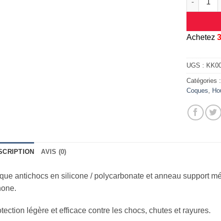
A
chetez
UGS :
KK0
Catégories 
Coques
,
Ho
SCRIPTION
AVIS (0)
ue antichocs en silicone / polycarbonate et anneau support mé
hone.
tection légère et efficace contre les chocs, chutes et rayures.