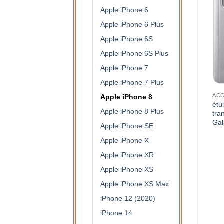
Apple iPhone 6
Apple iPhone 6 Plus
Apple iPhone 6S
Apple iPhone 6S Plus
Apple iPhone 7
Apple iPhone 7 Plus
S DE PROTECTION
ACCESSOIRES DE PROTECTION
ACCESSOIRES DE PROTECTION
Apple iPhone 8
étui à rabat semi
étui à rabat semi
étu
Apple iPhone 8 Plus
translucide pour Samsung
translucide pour Samsung
tra
Galaxy A3 2017 (rose)
Galaxy J6 (doré)
Gal
Apple iPhone SE
15,90
€
15,90
€
Apple iPhone X
Apple iPhone XR
Apple iPhone XS
Apple iPhone XS Max
iPhone 12 (2020)
iPhone 14