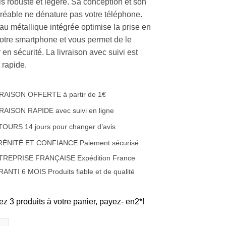
ois robuste et légère. Sa conception et son
réable ne dénature pas votre téléphone.
u métallique intégrée optimise la prise en
otre smartphone et vous permet de le
en sécurité. La livraison avec suivi est
t rapide.
RAISON OFFERTE à partir de 1€
RAISON RAPIDE avec suivi en ligne
OURS 14 jours pour changer d’avis
RÉNITÉ ET CONFIANCE Paiement sécurisé
TREPRISE FRANÇAISE Expédition France
ANTI 6 MOIS Produits fiable et de qualité
ez 3 produits à votre panier, payez- en2*!
e Coque en silicone et renfort carbone et anneau métallique Apple