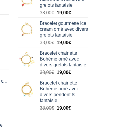
était :
est :
grelots fantaisie
38,00€.
19,00€.
Le
Le
38,00
€
19,00
€
prix
prix
Bracelet gourmette Ice
initial
actuel
cream orné avec divers
était :
est :
grelots fantaisie
38,00€.
19,00€.
Le
Le
38,00
€
19,00
€
prix
prix
Bracelet chainette
initial
actuel
Bohème orné avec
était :
est :
divers grelots fantaisie
38,00€.
19,00€.
Le
Le
38,00
€
19,00
€
prix
prix
isation
Bracelet chainette
initial
actuel
Bohème orné avec
était :
est :
divers pendentifs
38,00€.
19,00€.
fantaisie
Le
Le
38,00
€
19,00
€
prix
prix
initial
actuel
de
était :
est :