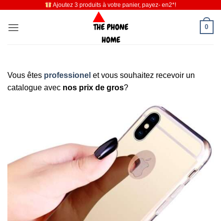
Ajoutez 3 produits à votre panier, payez- en2*!
Passer
au
0
contenu
Vous êtes
professionel
et vous souhaitez recevoir un
catalogue avec
nos prix de gros
?