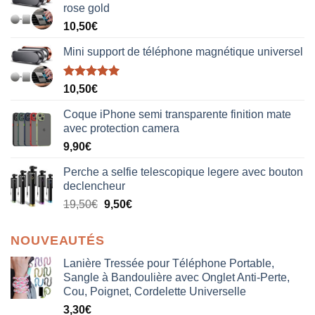
rose gold
10,50
€
Mini support de téléphone magnétique universel
Note
5.00
10,50
€
sur 5
Coque iPhone semi transparente finition mate
avec protection camera
9,90
€
Perche a selfie telescopique legere avec bouton
declencheur
19,50
€
9,50
€
NOUVEAUTÉS
Lanière Tressée pour Téléphone Portable,
Sangle à Bandoulière avec Onglet Anti-Perte,
Cou, Poignet, Cordelette Universelle
3,30
€