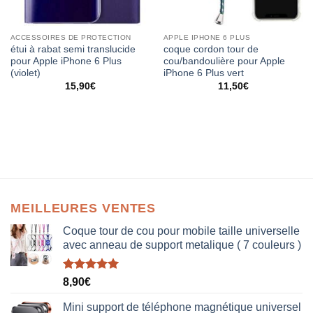
ACCESSOIRES DE PROTECTION
APPLE IPHONE 6 PLUS
étui à rabat semi translucide
coque cordon tour de
pour Apple iPhone 6 Plus
cou/bandoulière pour Apple
(violet)
iPhone 6 Plus vert
15,90
€
11,50
€
MEILLEURES VENTES
Coque tour de cou pour mobile taille universelle
avec anneau de support metalique ( 7 couleurs )
Note
5.00
8,90
€
sur 5
Mini support de téléphone magnétique universel