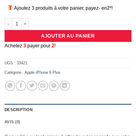
Ajoutez 3 produits à votre panier, payez- en2*!
quantité de Coque de protection ultra fine en silicone souple fin
AJOUTER AU PANIER
A
chetez
3
payer pour
2
!
UGS :
33421
Catégorie :
Apple iPhone 6 Plus
DESCRIPTION
AVIS (0)