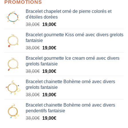
PROMOTIONS
Bracelet chapelet orné de pierre colorés et
d'étoiles dorées
Le
Le
38,00
€
19,00
€
prix
prix
Bracelet gourmette Kiss orné avec divers grelots
initial
actuel
fantaisie
était :
est :
Le
Le
38,00
€
19,00
€
38,00€.
19,00€.
prix
prix
Bracelet gourmette Ice cream orné avec divers
initial
actuel
grelots fantaisie
était :
est :
Le
Le
38,00
€
19,00
€
38,00€.
19,00€.
prix
prix
Bracelet chainette Bohème orné avec divers
initial
actuel
grelots fantaisie
était :
est :
Le
Le
38,00
€
19,00
€
38,00€.
19,00€.
prix
prix
Bracelet chainette Bohème orné avec divers
initial
actuel
pendentifs fantaisie
était :
est :
Le
Le
38,00
€
19,00
€
38,00€.
19,00€.
prix
prix