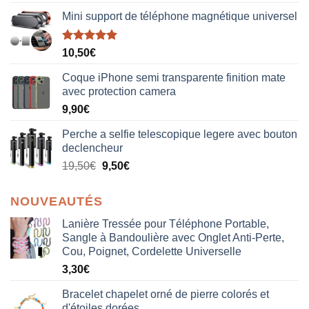
Mini support de téléphone magnétique universel
Note
5.00
10,50
€
sur 5
Coque iPhone semi transparente finition mate
avec protection camera
9,90
€
Perche a selfie telescopique legere avec bouton
declencheur
19,50
€
9,50
€
NOUVEAUTÉS
Lanière Tressée pour Téléphone Portable,
Sangle à Bandoulière avec Onglet Anti-Perte,
Cou, Poignet, Cordelette Universelle
3,30
€
Bracelet chapelet orné de pierre colorés et
d'étoiles dorées