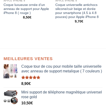
APPLE IPHONE 8
APPLE IPHONE 8
Coque luxueuse ornée d’un
Coque universelle antichocs
anneau de support pour Apple
silicone/cuir beige et dorée
iPhone 8 ( rouge )
pour smartphone (4.5 à 4.8
pouces) pour Apple iPhone 8
8,50
€
9,70
€
MEILLEURES VENTES
Coque tour de cou pour mobile taille universelle
avec anneau de support metalique ( 7 couleurs )
Note
5.00
8,90
€
sur 5
Mini support de téléphone magnétique universel
rose gold
10,50
€