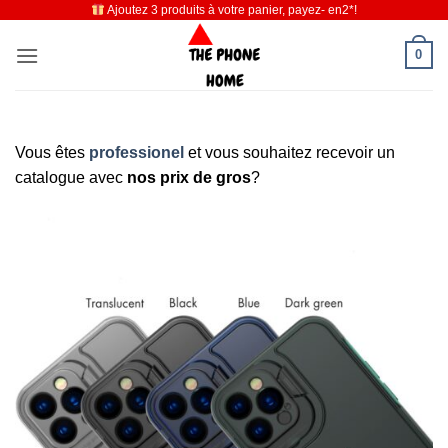
Ajoutez 3 produits à votre panier, payez- en2*!
Passer
au
0
contenu
Vous êtes
professionel
et vous souhaitez recevoir un
catalogue avec
nos prix de gros
?