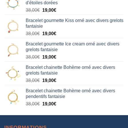
d'étoiles dorées
Le
Le
38,00
€
19,00
€
prix
prix
Bracelet gourmette Kiss orné avec divers grelots
initial
actuel
fantaisie
était :
est :
Le
Le
38,00
€
19,00
€
38,00€.
19,00€.
prix
prix
Bracelet gourmette Ice cream orné avec divers
initial
actuel
grelots fantaisie
était :
est :
Le
Le
38,00
€
19,00
€
38,00€.
19,00€.
prix
prix
Bracelet chainette Bohème orné avec divers
initial
actuel
grelots fantaisie
était :
est :
Le
Le
38,00
€
19,00
€
38,00€.
19,00€.
prix
prix
Bracelet chainette Bohème orné avec divers
initial
actuel
pendentifs fantaisie
était :
est :
Le
Le
38,00
€
19,00
€
38,00€.
19,00€.
prix
prix
initial
actuel
était :
est :
INFORMATIONS
38,00€.
19,00€.