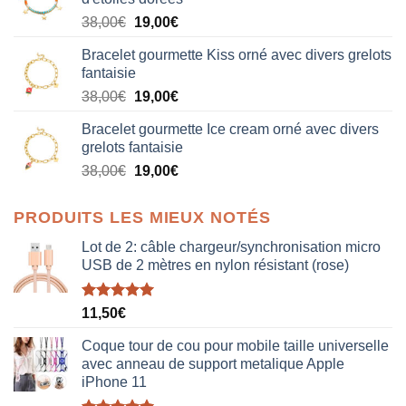
Le
Le
38,00
€
19,00
€
prix
prix
Bracelet gourmette Kiss orné avec divers grelots
initial
actuel
fantaisie
était :
est :
Le
Le
38,00
€
19,00
€
38,00€.
19,00€.
prix
prix
Bracelet gourmette Ice cream orné avec divers
initial
actuel
grelots fantaisie
était :
est :
Le
Le
38,00
€
19,00
€
38,00€.
19,00€.
prix
prix
initial
actuel
PRODUITS LES MIEUX NOTÉS
était :
est :
38,00€.
19,00€.
Lot de 2: câble chargeur/synchronisation micro
USB de 2 mètres en nylon résistant (rose)
Note
5.00
11,50
€
sur 5
Coque tour de cou pour mobile taille universelle
avec anneau de support metalique Apple
iPhone 11