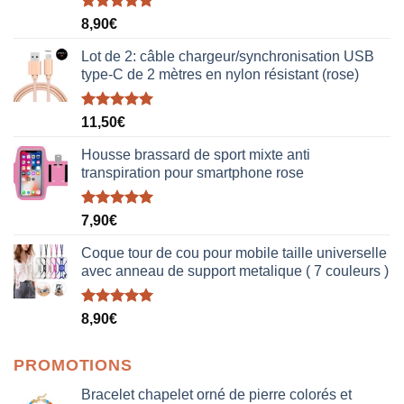
Note
5.00
8,90
€
sur 5
Lot de 2: câble chargeur/synchronisation USB
type-C de 2 mètres en nylon résistant (rose)
Note
5.00
11,50
€
sur 5
Housse brassard de sport mixte anti
transpiration pour smartphone rose
Note
5.00
7,90
€
sur 5
Coque tour de cou pour mobile taille universelle
avec anneau de support metalique ( 7 couleurs )
Note
5.00
8,90
€
sur 5
PROMOTIONS
Bracelet chapelet orné de pierre colorés et