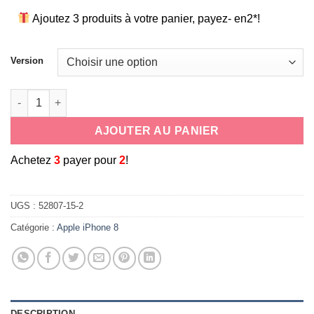
Ajoutez 3 produits à votre panier, payez- en2*!
Version
quantité de coque de protection aspect mat avec béquille de su
AJOUTER AU PANIER
A
chetez
3
payer pour
2
!
UGS :
52807-15-2
Catégorie :
Apple iPhone 8
DESCRIPTION