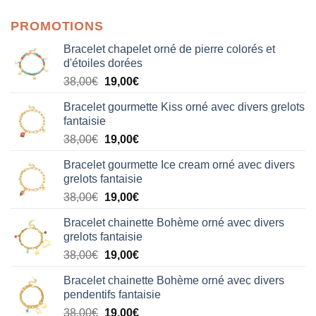
PROMOTIONS
Bracelet chapelet orné de pierre colorés et
d'étoiles dorées
Le
Le
38,00
€
19,00
€
prix
prix
Bracelet gourmette Kiss orné avec divers grelots
initial
actuel
fantaisie
était :
est :
Le
Le
38,00
€
19,00
€
38,00€.
19,00€.
prix
prix
Bracelet gourmette Ice cream orné avec divers
initial
actuel
grelots fantaisie
était :
est :
Le
Le
38,00
€
19,00
€
38,00€.
19,00€.
prix
prix
Bracelet chainette Bohème orné avec divers
initial
actuel
grelots fantaisie
était :
est :
Le
Le
38,00
€
19,00
€
38,00€.
19,00€.
prix
prix
Bracelet chainette Bohème orné avec divers
initial
actuel
pendentifs fantaisie
était :
est :
Le
Le
38,00
€
19,00
€
38,00€.
19,00€.