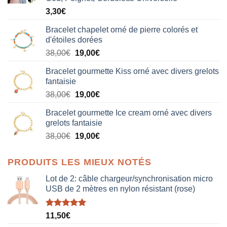
3,30
€
Bracelet chapelet orné de pierre colorés et
d'étoiles dorées
Le
Le
38,00
€
19,00
€
prix
prix
Bracelet gourmette Kiss orné avec divers grelots
initial
actuel
fantaisie
était :
est :
Le
Le
38,00
€
19,00
€
38,00€.
19,00€.
prix
prix
Bracelet gourmette Ice cream orné avec divers
initial
actuel
grelots fantaisie
était :
est :
Le
Le
38,00
€
19,00
€
38,00€.
19,00€.
prix
prix
initial
actuel
PRODUITS LES MIEUX NOTÉS
était :
est :
38,00€.
19,00€.
Lot de 2: câble chargeur/synchronisation micro
USB de 2 mètres en nylon résistant (rose)
Note
5.00
11,50
€
sur 5