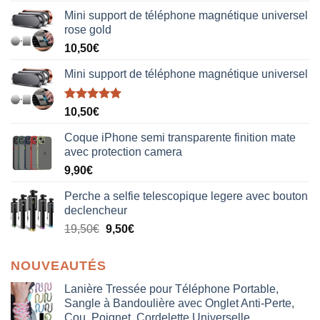
Mini support de téléphone magnétique universel
rose gold
10,50
€
Mini support de téléphone magnétique universel
Note
5.00
10,50
€
sur 5
Coque iPhone semi transparente finition mate
avec protection camera
9,90
€
Perche a selfie telescopique legere avec bouton
declencheur
19,50
€
9,50
€
NOUVEAUTÉS
Lanière Tressée pour Téléphone Portable,
Sangle à Bandoulière avec Onglet Anti-Perte,
Cou, Poignet, Cordelette Universelle