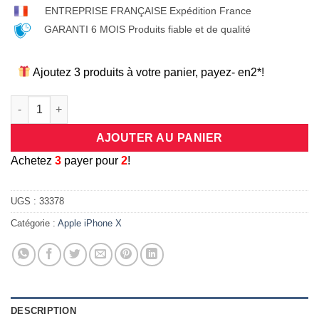
ENTREPRISE FRANÇAISE Expédition France
GARANTI 6 MOIS Produits fiable et de qualité
Ajoutez 3 produits à votre panier, payez- en2*!
quantité de Coque/bumper antichocs en silicone flexible transp
AJOUTER AU PANIER
A
chetez
3
payer pour
2
!
UGS :
33378
Catégorie :
Apple iPhone X
DESCRIPTION