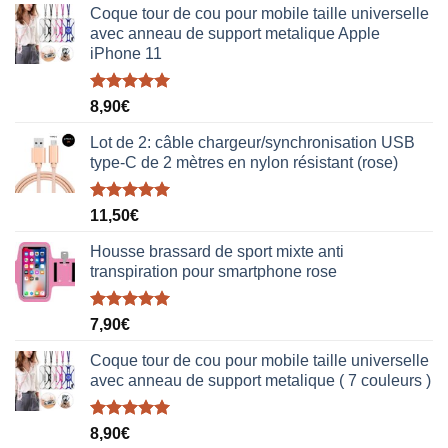
Coque tour de cou pour mobile taille universelle
avec anneau de support metalique Apple
iPhone 11
Note
5.00
8,90
€
sur 5
Lot de 2: câble chargeur/synchronisation USB
type-C de 2 mètres en nylon résistant (rose)
Note
5.00
11,50
€
sur 5
Housse brassard de sport mixte anti
transpiration pour smartphone rose
Note
5.00
7,90
€
sur 5
Coque tour de cou pour mobile taille universelle
avec anneau de support metalique ( 7 couleurs )
Note
5.00
8,90
€
sur 5