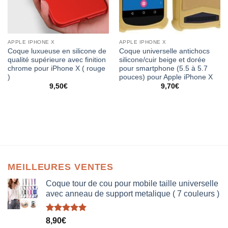
APPLE IPHONE X
APPLE IPHONE X
Coque luxueuse en silicone de
Coque universelle antichocs
qualité supérieure avec finition
silicone/cuir beige et dorée
chrome pour iPhone X ( rouge
pour smartphone (5.5 à 5.7
)
pouces) pour Apple iPhone X
9,50
€
9,70
€
MEILLEURES VENTES
Coque tour de cou pour mobile taille universelle
avec anneau de support metalique ( 7 couleurs )
Note
5.00
8,90
€
sur 5