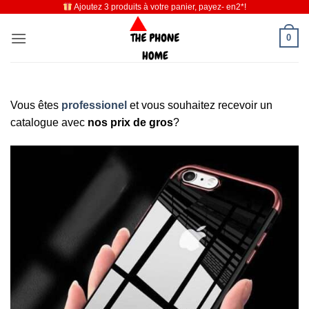
Ajoutez 3 produits à votre panier, payez- en2*!
Passer
au
0
contenu
Vous êtes
professionel
et vous souhaitez recevoir un
catalogue avec
nos prix de gros
?