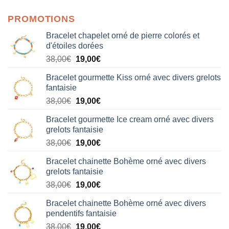
PROMOTIONS
Bracelet chapelet orné de pierre colorés et
d'étoiles dorées
Le
Le
38,00
€
19,00
€
prix
prix
Bracelet gourmette Kiss orné avec divers grelots
initial
actuel
fantaisie
était :
est :
Le
Le
38,00
€
19,00
€
38,00€.
19,00€.
prix
prix
Bracelet gourmette Ice cream orné avec divers
initial
actuel
grelots fantaisie
était :
est :
Le
Le
38,00
€
19,00
€
38,00€.
19,00€.
prix
prix
Bracelet chainette Bohème orné avec divers
initial
actuel
grelots fantaisie
était :
est :
Le
Le
38,00
€
19,00
€
38,00€.
19,00€.
prix
prix
Bracelet chainette Bohème orné avec divers
initial
actuel
pendentifs fantaisie
était :
est :
Le
Le
38,00
€
19,00
€
38,00€.
19,00€.