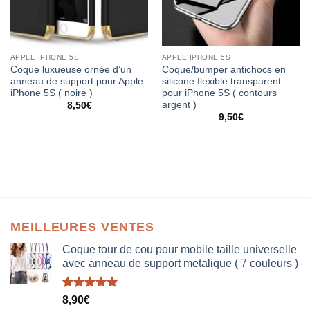
APPLE IPHONE 5S
APPLE IPHONE 5S
Coque luxueuse ornée d’un
Coque/bumper antichocs en
anneau de support pour Apple
silicone flexible transparent
iPhone 5S ( noire )
pour iPhone 5S ( contours
argent )
8,50
€
9,50
€
MEILLEURES VENTES
Coque tour de cou pour mobile taille universelle
avec anneau de support metalique ( 7 couleurs )
Note
5.00
8,90
€
sur 5