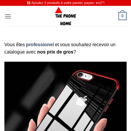
Ajoutez 3 produits à votre panier, payez- en2*!
Passer
au
0
contenu
Vous êtes
professionel
et vous souhaitez recevoir un
catalogue avec
nos prix de gros
?