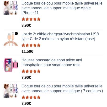
Coque tour de cou pour mobile taille universelle
avec anneau de support metalique Apple
iPhone 11
Note
5.00
8,90
€
sur 5
Lot de 2: câble chargeur/synchronisation USB
type-C de 2 mètres en nylon résistant (rose)
Note
5.00
11,50
€
sur 5
Housse brassard de sport mixte anti
transpiration pour smartphone rose
Note
5.00
7,90
€
sur 5
Coque tour de cou pour mobile taille universelle
avec anneau de support metalique ( 7 couleurs )
Note
5.00
8,90
€
sur 5