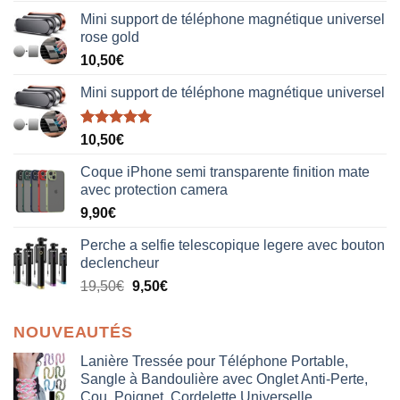
Mini support de téléphone magnétique universel
rose gold
10,50
€
Mini support de téléphone magnétique universel
Note
5.00
10,50
€
sur 5
Coque iPhone semi transparente finition mate
avec protection camera
9,90
€
Perche a selfie telescopique legere avec bouton
declencheur
19,50
€
9,50
€
NOUVEAUTÉS
Lanière Tressée pour Téléphone Portable,
Sangle à Bandoulière avec Onglet Anti-Perte,
Cou, Poignet, Cordelette Universelle