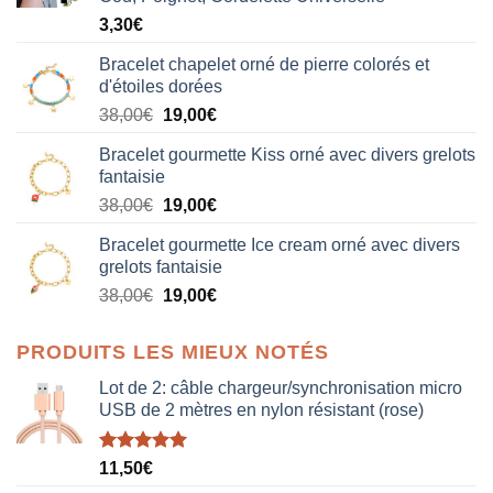
3,30
€
Bracelet chapelet orné de pierre colorés et
d'étoiles dorées
Le
Le
38,00
€
19,00
€
prix
prix
Bracelet gourmette Kiss orné avec divers grelots
initial
actuel
fantaisie
était :
est :
Le
Le
38,00
€
19,00
€
38,00€.
19,00€.
prix
prix
Bracelet gourmette Ice cream orné avec divers
initial
actuel
grelots fantaisie
était :
est :
Le
Le
38,00
€
19,00
€
38,00€.
19,00€.
prix
prix
initial
actuel
PRODUITS LES MIEUX NOTÉS
était :
est :
38,00€.
19,00€.
Lot de 2: câble chargeur/synchronisation micro
USB de 2 mètres en nylon résistant (rose)
Note
5.00
11,50
€
sur 5