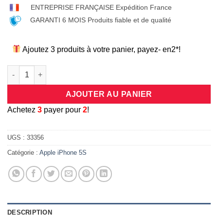
ENTREPRISE FRANÇAISE Expédition France
GARANTI 6 MOIS Produits fiable et de qualité
Ajoutez 3 produits à votre panier, payez- en2*!
quantité de Coque/bumper antichocs en silicone flexible trans
AJOUTER AU PANIER
A
chetez
3
payer pour
2
!
UGS :
33356
Catégorie :
Apple iPhone 5S
DESCRIPTION