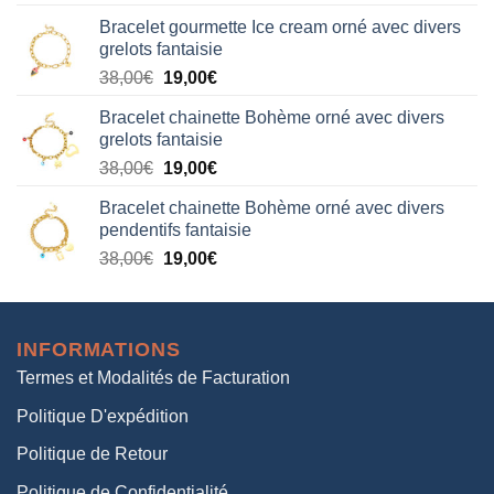
prix
prix
Bracelet gourmette Ice cream orné avec divers
initial
actuel
grelots fantaisie
était :
est :
Le
Le
38,00
€
19,00
€
38,00€.
19,00€.
prix
prix
Bracelet chainette Bohème orné avec divers
initial
actuel
grelots fantaisie
était :
est :
Le
Le
38,00
€
19,00
€
38,00€.
19,00€.
prix
prix
Bracelet chainette Bohème orné avec divers
initial
actuel
pendentifs fantaisie
était :
est :
Le
Le
38,00
€
19,00
€
38,00€.
19,00€.
prix
prix
initial
actuel
était :
est :
INFORMATIONS
38,00€.
19,00€.
Termes et Modalités de Facturation
Politique D'expédition
Politique de Retour
Politique de Confidentialité