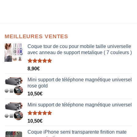
MEILLEURES VENTES
Coque tour de cou pour mobile taille universelle
avec anneau de support metalique ( 7 couleurs )
Note
5.00
8,90
€
sur 5
Mini support de téléphone magnétique universel
rose gold
10,50
€
Mini support de téléphone magnétique universel
Note
5.00
10,50
€
sur 5
Coque iPhone semi transparente finition mate