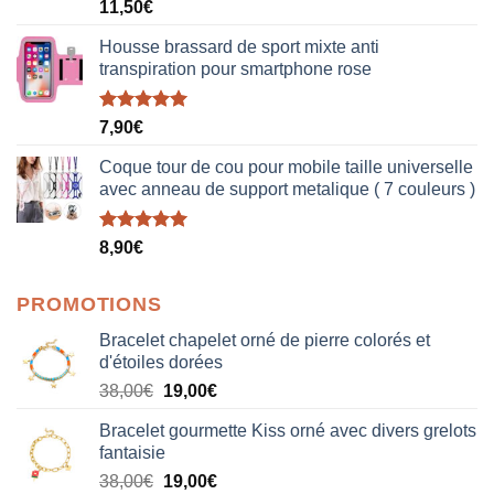
Note
5.00
11,50
€
sur 5
Housse brassard de sport mixte anti
transpiration pour smartphone rose
Note
5.00
7,90
€
sur 5
Coque tour de cou pour mobile taille universelle
avec anneau de support metalique ( 7 couleurs )
Note
5.00
8,90
€
sur 5
PROMOTIONS
Bracelet chapelet orné de pierre colorés et
d'étoiles dorées
Le
Le
38,00
€
19,00
€
prix
prix
Bracelet gourmette Kiss orné avec divers grelots
initial
actuel
fantaisie
était :
est :
Le
Le
38,00
€
19,00
€
38,00€.
19,00€.