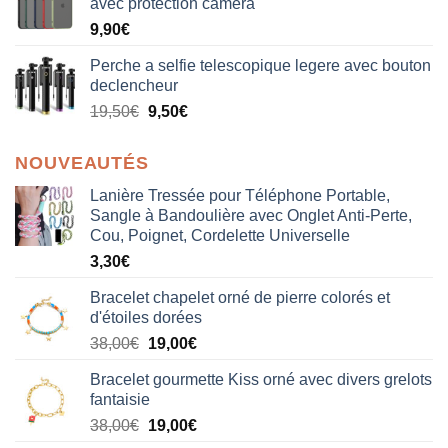
avec protection camera
9,90
€
Perche a selfie telescopique legere avec bouton
declencheur
19,50
€
9,50
€
NOUVEAUTÉS
Lanière Tressée pour Téléphone Portable,
Sangle à Bandoulière avec Onglet Anti-Perte,
Cou, Poignet, Cordelette Universelle
3,30
€
Bracelet chapelet orné de pierre colorés et
d'étoiles dorées
Le
Le
38,00
€
19,00
€
prix
prix
Bracelet gourmette Kiss orné avec divers grelots
initial
actuel
fantaisie
était :
est :
Le
Le
38,00
€
19,00
€
38,00€.
19,00€.
prix
prix