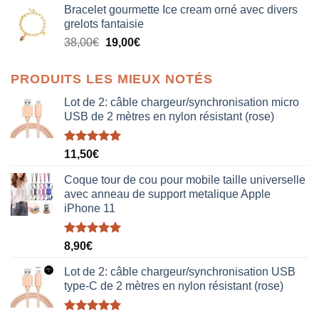
Bracelet gourmette Ice cream orné avec divers
initial
actuel
grelots fantaisie
était :
est :
Le
Le
38,00
€
19,00
€
38,00€.
19,00€.
prix
prix
initial
actuel
PRODUITS LES MIEUX NOTÉS
était :
est :
38,00€.
19,00€.
Lot de 2: câble chargeur/synchronisation micro
USB de 2 mètres en nylon résistant (rose)
Note
5.00
11,50
€
sur 5
Coque tour de cou pour mobile taille universelle
avec anneau de support metalique Apple
iPhone 11
Note
5.00
8,90
€
sur 5
Lot de 2: câble chargeur/synchronisation USB
type-C de 2 mètres en nylon résistant (rose)