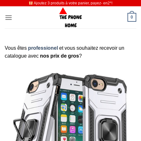
Ajoutez 3 produits à votre panier, payez- en2*!
Passer
au
0
contenu
Vous êtes
professionel
et vous souhaitez recevoir un
catalogue avec
nos prix de gros
?