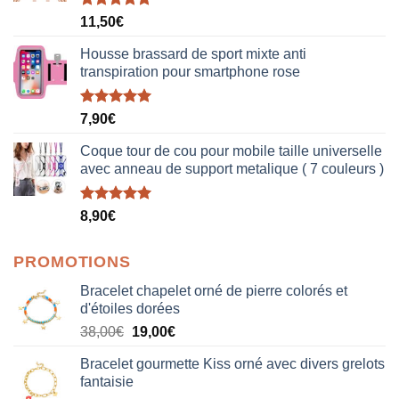
Note
5.00
11,50
€
sur 5
Housse brassard de sport mixte anti
transpiration pour smartphone rose
Note
5.00
7,90
€
sur 5
Coque tour de cou pour mobile taille universelle
avec anneau de support metalique ( 7 couleurs )
Note
5.00
8,90
€
sur 5
PROMOTIONS
Bracelet chapelet orné de pierre colorés et
d'étoiles dorées
Le
Le
38,00
€
19,00
€
prix
prix
Bracelet gourmette Kiss orné avec divers grelots
initial
actuel
fantaisie
était :
est :