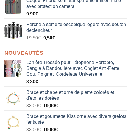
Coque iPhone semi transparente finition mate
avec protection camera
9,90
€
Perche a selfie telescopique legere avec bouton
declencheur
19,50
€
9,50
€
NOUVEAUTÉS
Lanière Tressée pour Téléphone Portable,
Sangle à Bandoulière avec Onglet Anti-Perte,
Cou, Poignet, Cordelette Universelle
3,30
€
Bracelet chapelet orné de pierre colorés et
d'étoiles dorées
Le
Le
38,00
€
19,00
€
prix
prix
Bracelet gourmette Kiss orné avec divers grelots
initial
actuel
fantaisie
était :
est :
Le
Le
38,00
€
19,00
€
38,00€.
19,00€.