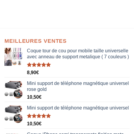
MEILLEURES VENTES
Coque tour de cou pour mobile taille universelle
avec anneau de support metalique ( 7 couleurs )
Note
5.00
8,90
€
sur 5
Mini support de téléphone magnétique universel
rose gold
10,50
€
Mini support de téléphone magnétique universel
Note
5.00
10,50
€
sur 5