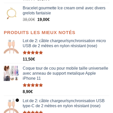
prix
prix
Bracelet gourmette Ice cream orné avec divers
initial
actuel
grelots fantaisie
était :
est :
Le
Le
38,00
€
19,00
€
38,00€.
19,00€.
prix
prix
initial
actuel
PRODUITS LES MIEUX NOTÉS
était :
est :
38,00€.
19,00€.
Lot de 2: câble chargeur/synchronisation micro
USB de 2 mètres en nylon résistant (rose)
Note
5.00
11,50
€
sur 5
Coque tour de cou pour mobile taille universelle
avec anneau de support metalique Apple
iPhone 11
Note
5.00
8,90
€
sur 5
Lot de 2: câble chargeur/synchronisation USB
type-C de 2 mètres en nylon résistant (rose)