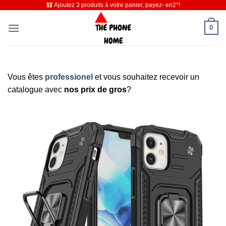
Ajoutez 3 produits à votre panier, payez- en2*!
Passer
au
0
contenu
Vous êtes
professionel
et vous souhaitez recevoir un
catalogue avec
nos prix de gros
?