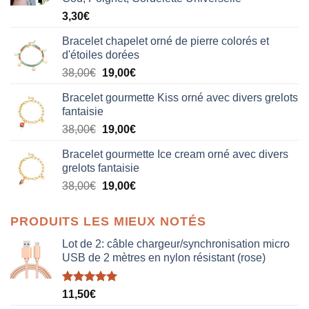
3,30
€
Bracelet chapelet orné de pierre colorés et
d'étoiles dorées
Le
Le
38,00
€
19,00
€
prix
prix
Bracelet gourmette Kiss orné avec divers grelots
initial
actuel
fantaisie
était :
est :
Le
Le
38,00
€
19,00
€
38,00€.
19,00€.
prix
prix
Bracelet gourmette Ice cream orné avec divers
initial
actuel
grelots fantaisie
était :
est :
Le
Le
38,00
€
19,00
€
38,00€.
19,00€.
prix
prix
initial
actuel
PRODUITS LES MIEUX NOTÉS
était :
est :
38,00€.
19,00€.
Lot de 2: câble chargeur/synchronisation micro
USB de 2 mètres en nylon résistant (rose)
Note
5.00
11,50
€
sur 5