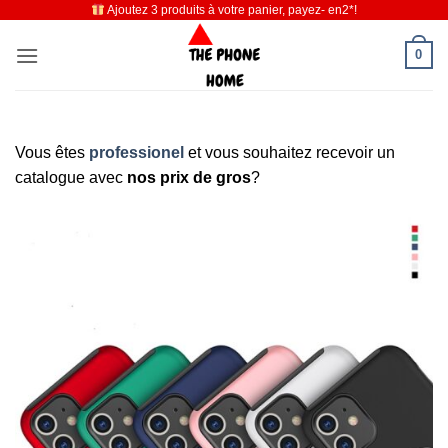
Ajoutez 3 produits à votre panier, payez- en2*!
Passer
au
0
contenu
Vous êtes
professionel
et vous souhaitez recevoir un
catalogue avec
nos prix de gros
?