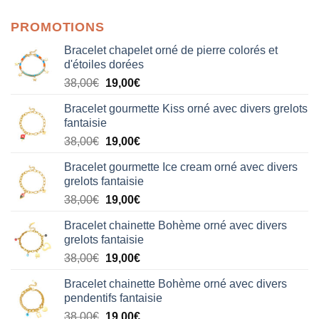
PROMOTIONS
Bracelet chapelet orné de pierre colorés et
d'étoiles dorées
Le
Le
38,00
€
19,00
€
prix
prix
Bracelet gourmette Kiss orné avec divers grelots
initial
actuel
fantaisie
était :
est :
Le
Le
38,00
€
19,00
€
38,00€.
19,00€.
prix
prix
Bracelet gourmette Ice cream orné avec divers
initial
actuel
grelots fantaisie
était :
est :
Le
Le
38,00
€
19,00
€
38,00€.
19,00€.
prix
prix
Bracelet chainette Bohème orné avec divers
initial
actuel
grelots fantaisie
était :
est :
Le
Le
38,00
€
19,00
€
38,00€.
19,00€.
prix
prix
Bracelet chainette Bohème orné avec divers
initial
actuel
pendentifs fantaisie
était :
est :
Le
Le
38,00
€
19,00
€
38,00€.
19,00€.