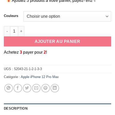
Ajoutez 3 produits à votre panier, payez- en2*!
Couleurs
quantité de Coque de protection antichoc avec béquille intégré
AJOUTER AU PANIER
A
chetez
3
payer pour
2
!
UGS :
52043-21-1-2-1-3-3
Catégorie :
Apple iPhone 12 Pro Max
DESCRIPTION