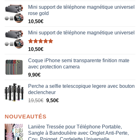
Mini support de téléphone magnétique universel
rose gold
10,50
€
Mini support de téléphone magnétique universel
Note
5.00
10,50
€
sur 5
Coque iPhone semi transparente finition mate
avec protection camera
9,90
€
Perche a selfie telescopique legere avec bouton
declencheur
19,50
€
9,50
€
NOUVEAUTÉS
Lanière Tressée pour Téléphone Portable,
Sangle à Bandoulière avec Onglet Anti-Perte,
Cou, Poignet, Cordelette Universelle