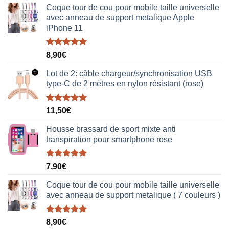
Coque tour de cou pour mobile taille universelle
avec anneau de support metalique Apple
iPhone 11
Note
5.00
8,90
€
sur 5
Lot de 2: câble chargeur/synchronisation USB
type-C de 2 mètres en nylon résistant (rose)
Note
5.00
11,50
€
sur 5
Housse brassard de sport mixte anti
transpiration pour smartphone rose
Note
5.00
7,90
€
sur 5
Coque tour de cou pour mobile taille universelle
avec anneau de support metalique ( 7 couleurs )
Note
5.00
8,90
€
sur 5