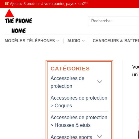
Passer
Ajoutez 3 produits à votre panier, payez- en2*!
au
Recherche
contenu
pour :
MODÈLES TÉLÉPHONES
AUDIO
CHARGEURS & BATTE
Vo
CATÉGORIES
un
Accessoires de
protection
Accessoires de protection
> Coques
Accessoires de protection
> Housses & etuis
Accessoires sports