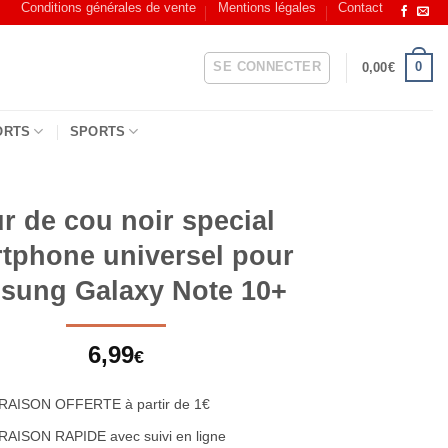
Conditions générales de vente
Mentions légales
Contact
SE CONNECTER
0
0,00
€
ORTS
SPORTS
r de cou noir special
tphone universel pour
sung Galaxy Note 10+
6,99
€
RAISON OFFERTE à partir de 1€
RAISON RAPIDE avec suivi en ligne