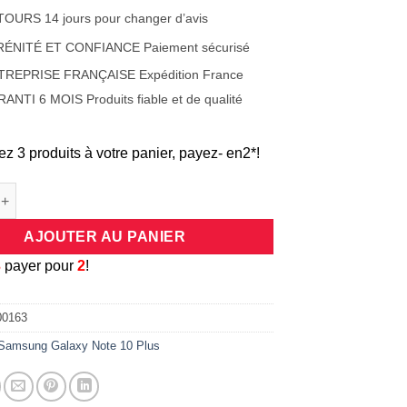
OURS 14 jours pour changer d’avis
RÉNITÉ ET CONFIANCE Paiement sécurisé
TREPRISE FRANÇAISE Expédition France
ANTI 6 MOIS Produits fiable et de qualité
ez 3 produits à votre panier, payez- en2*!
de Tour de cou noir special smartphone universel pour Samsung 
AJOUTER AU PANIER
3
payer pour
2
!
00163
Samsung Galaxy Note 10 Plus