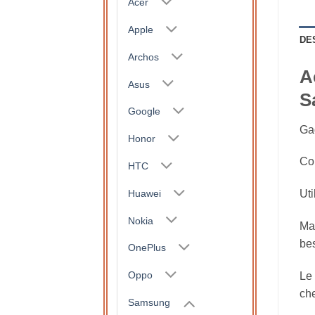
Acer
Apple
DE
Archos
A
Asus
S
Google
Gad
Honor
Cor
HTC
Huawei
Uti
Nokia
Mai
be
OnePlus
Oppo
Le 
che
Samsung