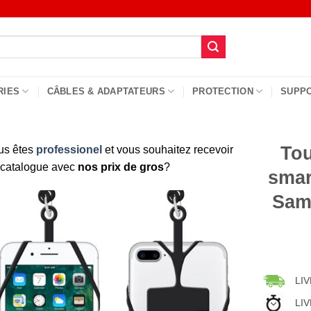
RIES
CÂBLES & ADAPTATEURS
PROTECTION
SUPP
Tou
us êtes
professionel
et vous souhaitez recevoir
 catalogue avec
nos prix de gros
?
smar
Sam
LIV
LIV