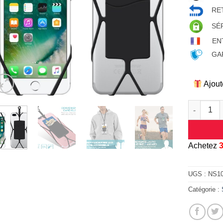
RET
SÉ
EN
GAR
Ajout
quantité 
A
chetez
UGS :
NS1
Catégorie :