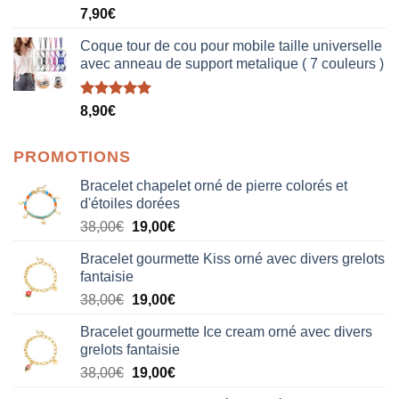
Note
5.00
7,90
€
sur 5
Coque tour de cou pour mobile taille universelle
avec anneau de support metalique ( 7 couleurs )
Note
5.00
8,90
€
sur 5
PROMOTIONS
Bracelet chapelet orné de pierre colorés et
d'étoiles dorées
Le
Le
38,00
€
19,00
€
prix
prix
Bracelet gourmette Kiss orné avec divers grelots
initial
actuel
fantaisie
était :
est :
Le
Le
38,00
€
19,00
€
38,00€.
19,00€.
prix
prix
Bracelet gourmette Ice cream orné avec divers
initial
actuel
grelots fantaisie
était :
est :
Le
Le
38,00
€
19,00
€
38,00€.
19,00€.
prix
prix