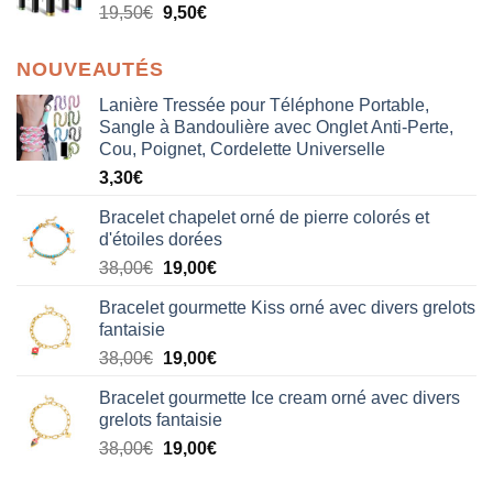
19,50
€
9,50
€
NOUVEAUTÉS
Lanière Tressée pour Téléphone Portable,
Sangle à Bandoulière avec Onglet Anti-Perte,
Cou, Poignet, Cordelette Universelle
3,30
€
Bracelet chapelet orné de pierre colorés et
d'étoiles dorées
Le
Le
38,00
€
19,00
€
prix
prix
Bracelet gourmette Kiss orné avec divers grelots
initial
actuel
fantaisie
était :
est :
Le
Le
38,00
€
19,00
€
38,00€.
19,00€.
prix
prix
Bracelet gourmette Ice cream orné avec divers
initial
actuel
grelots fantaisie
était :
est :
Le
Le
38,00
€
19,00
€
38,00€.
19,00€.
prix
prix