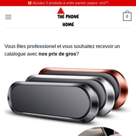
Ajoutez 3 produits à votre panier, payez- en2*!
Passer
au
0
contenu
Vous êtes
professionel
et vous souhaitez recevoir un
catalogue avec
nos prix de gros
?