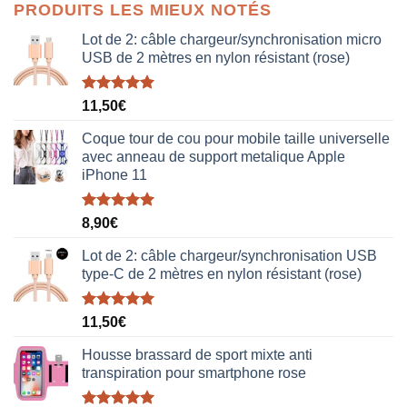
initial
actuel
PRODUITS LES MIEUX NOTÉS
était :
est :
38,00€.
19,00€.
Lot de 2: câble chargeur/synchronisation micro
USB de 2 mètres en nylon résistant (rose)
Note
5.00
11,50
€
sur 5
Coque tour de cou pour mobile taille universelle
avec anneau de support metalique Apple
iPhone 11
Note
5.00
8,90
€
sur 5
Lot de 2: câble chargeur/synchronisation USB
type-C de 2 mètres en nylon résistant (rose)
Note
5.00
11,50
€
sur 5
Housse brassard de sport mixte anti
transpiration pour smartphone rose