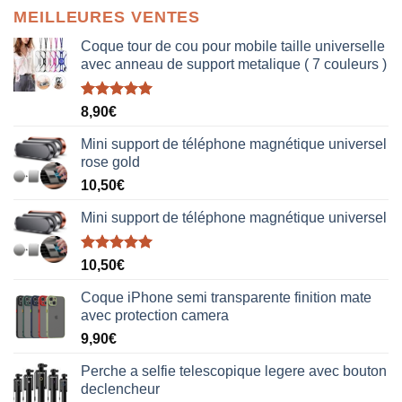
MEILLEURES VENTES
Coque tour de cou pour mobile taille universelle
avec anneau de support metalique ( 7 couleurs )
Note
5.00
8,90
€
sur 5
Mini support de téléphone magnétique universel
rose gold
10,50
€
Mini support de téléphone magnétique universel
Note
5.00
10,50
€
sur 5
Coque iPhone semi transparente finition mate
avec protection camera
9,90
€
Perche a selfie telescopique legere avec bouton
declencheur