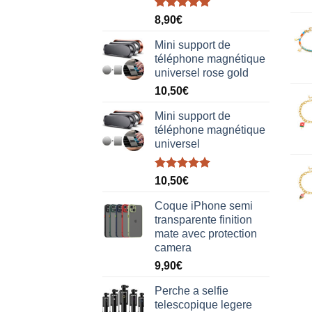
Note
5.00
8,90
€
sur 5
Mini support de
téléphone magnétique
universel rose gold
10,50
€
Mini support de
téléphone magnétique
universel
Note
5.00
10,50
€
sur 5
Coque iPhone semi
transparente finition
mate avec protection
camera
9,90
€
Perche a selfie
telescopique legere