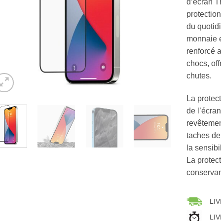
d’écran T
protection
du quotid
monnaie e
renforcé 
chocs, of
chutes.
La protect
de l’écra
revêtemen
taches de 
la sensibi
La protec
conservan
LIV
LIV