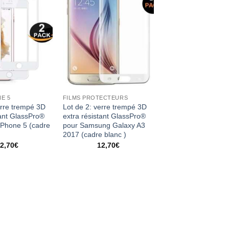
NE 5
FILMS PROTECTEURS
erre trempé 3D
Lot de 2: verre trempé 3D
tant GlassPro®
extra résistant GlassPro®
iPhone 5 (cadre
pour Samsung Galaxy A3
2017 (cadre blanc )
2,70
€
12,70
€