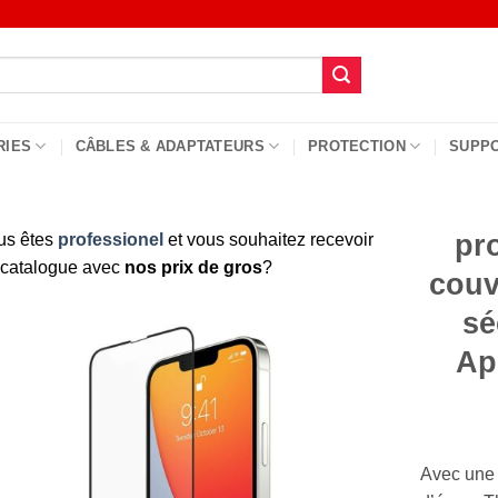
RIES
CÂBLES & ADAPTATEURS
PROTECTION
SUPP
pr
us êtes
professionel
et vous souhaitez recevoir
 catalogue avec
nos prix de gros
?
couvr
sé
Ap
Avec une 