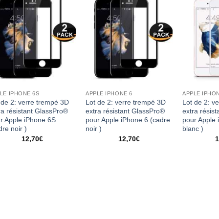
LE IPHONE 6S
APPLE IPHONE 6
APPLE IPHO
 de 2: verre trempé 3D
Lot de 2: verre trempé 3D
Lot de 2: v
ra résistant GlassPro®
extra résistant GlassPro®
extra résis
r Apple iPhone 6S
pour Apple iPhone 6 (cadre
pour Apple 
dre noir )
noir )
blanc )
12,70
€
12,70
€
1