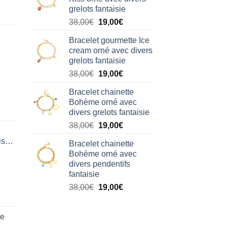
était :
est :
grelots fantaisie
38,00€.
19,00€.
Le
Le
38,00
€
19,00
€
prix
prix
Bracelet gourmette Ice
initial
actuel
cream orné avec divers
était :
est :
grelots fantaisie
38,00€.
19,00€.
Le
Le
38,00
€
19,00
€
prix
prix
Bracelet chainette
initial
actuel
Bohème orné avec
était :
est :
divers grelots fantaisie
38,00€.
19,00€.
Le
Le
38,00
€
19,00
€
prix
prix
isation
Bracelet chainette
initial
actuel
Bohème orné avec
était :
est :
divers pendentifs
38,00€.
19,00€.
fantaisie
Le
Le
38,00
€
19,00
€
prix
prix
initial
actuel
de
était :
est :