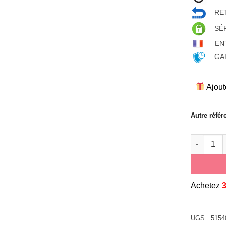
RET
SÉ
EN
GAR
Ajout
Autre référ
quantité d
A
chetez
UGS :
5154