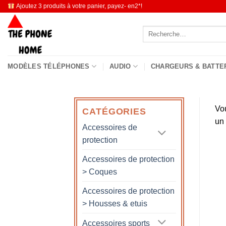
Passer
Ajoutez 3 produits à votre panier, payez- en2*!
au
Recherche
contenu
pour :
MODÈLES TÉLÉPHONES
AUDIO
CHARGEURS & BATTE
Vo
CATÉGORIES
un
Accessoires de
protection
Accessoires de protection
> Coques
Accessoires de protection
> Housses & etuis
Accessoires sports