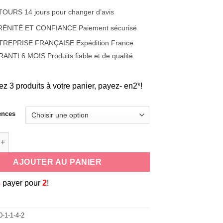
OURS 14 jours pour changer d’avis
RÉNITÉ ET CONFIANCE Paiement sécurisé
TREPRISE FRANÇAISE Expédition France
ANTI 6 MOIS Produits fiable et de qualité
ez 3 produits à votre panier, payez- en2*!
ences
e protection verre trempé couvre la totalité de l'écran sécurité o
AJOUTER AU PANIER
3
payer pour
2
!
0-1-1-4-2