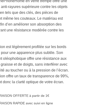
hePhoneHome en verre trempé offre une
 anti-rayures supérieure contre les objets
ien tels que des clés, des pièces de
t même les couteaux. Le matériau est
afin d’en améliorer son absorption des
frant une résistance modérée contre les
ion est légèrement profilée sur les bords
n pour une apparence plus subtile. Son
t oléophobique offre une résistance aux
graisse et de doigts, sans interférer avec
lité au toucher ou à la pression de l’écran.
tion offre un taux de transparence de 99%,
t donc la clarté optique de votre écran.
RAISON OFFERTE à partir de 1€
RAISON RAPIDE avec suivi en ligne