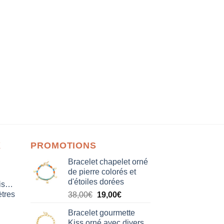
X
PROMOTIONS
Bracelet chapelet orné
de pierre colorés et
d'étoiles dorées
isation
tres
Le
Le
38,00
€
19,00
€
prix
prix
Bracelet gourmette
initial
actuel
Kiss orné avec divers