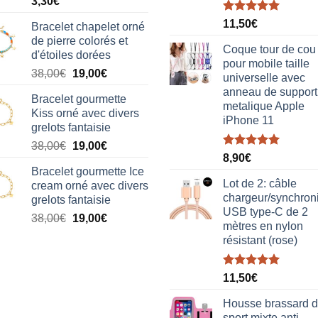
3,30
€
Note
5.00
11,50
€
Bracelet chapelet orné
sur 5
de pierre colorés et
Coque tour de cou
d'étoiles dorées
pour mobile taille
Le
Le
38,00
€
19,00
€
universelle avec
prix
prix
anneau de support
Bracelet gourmette
initial
actuel
metalique Apple
Kiss orné avec divers
était :
est :
iPhone 11
grelots fantaisie
38,00€.
19,00€.
Le
Le
38,00
€
19,00
€
Note
5.00
8,90
€
prix
prix
sur 5
Bracelet gourmette Ice
initial
actuel
Lot de 2: câble
cream orné avec divers
était :
est :
chargeur/synchron
grelots fantaisie
38,00€.
19,00€.
USB type-C de 2
Le
Le
38,00
€
19,00
€
mètres en nylon
prix
prix
résistant (rose)
initial
actuel
était :
est :
Note
5.00
38,00€.
19,00€.
11,50
€
sur 5
Housse brassard 
sport mixte anti