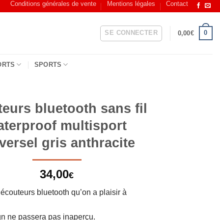
Conditions générales de vente
Mentions légales
Contact
SE CONNECTER
0
0,00
€
ORTS
SPORTS
eurs bluetooth sans fil
aterproof multisport
versel gris anthracite
34,00
€
 écouteurs bluetooth qu’on a plaisir à
n ne passera pas inaperçu.