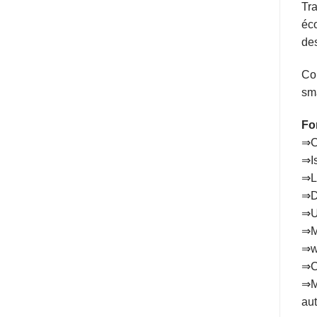
Tra
éco
des
Con
sm
Fo
⇒Co
⇒Is
⇒Le
⇒Du
⇒Un
⇒M
⇒w
⇒Co
⇒Mi
aut