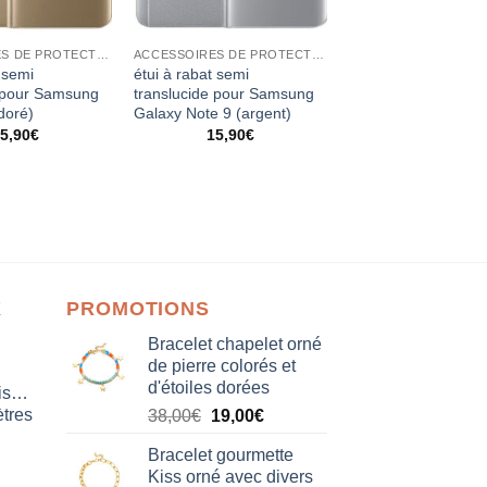
ACCESSOIRES DE PROTECTION
ACCESSOIRES DE PROTECTION
 semi
étui à rabat semi
e pour Samsung
translucide pour Samsung
doré)
Galaxy Note 9 (argent)
5,90
€
15,90
€
X
PROMOTIONS
Bracelet chapelet orné
de pierre colorés et
d'étoiles dorées
isation
tres
Le
Le
38,00
€
19,00
€
prix
prix
Bracelet gourmette
initial
actuel
Kiss orné avec divers
était :
est :