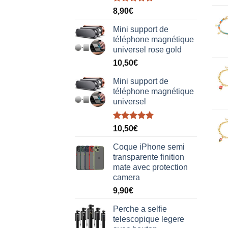
Note
5.00
8,90
€
sur 5
Mini support de
téléphone magnétique
universel rose gold
10,50
€
Mini support de
téléphone magnétique
universel
Note
5.00
10,50
€
sur 5
Coque iPhone semi
transparente finition
mate avec protection
camera
9,90
€
Perche a selfie
telescopique legere