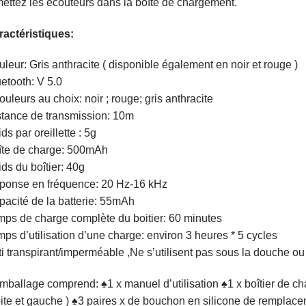
ettez les écouteurs dans la boîte de chargement.
ractéristiques:
leur: Gris anthracite ( disponible également en noir et rouge )
etooth: V 5.0
ouleurs au choix: noir ; rouge; gris anthracite
stance de transmission: 10m
ds par oreillette : 5g
îte de charge: 500mAh
ds du boîtier: 40g
ponse en fréquence: 20 Hz-16 kHz
acité de la batterie: 55mAh
ps de charge complète du boitier: 60 minutes
ps d’utilisation d’une charge: environ 3 heures * 5 cycles
i transpirant/imperméable ,Ne s’utilisent pas sous la douche ou
mballage comprend: ♠1 x manuel d’utilisation ♠1 x boîtier de c
ite et gauche ) ♠3 paires x de bouchon en silicone de rempla