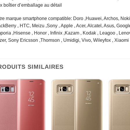
x boîtier d’emballage au détail
tre marque smartphone compatible: Doro ,Huawei, Archos, Noki
ckBerry , HTC, Meizu ,Sony , Apple , Acer, Alcatel, Asus, Google
oria ,Hisense , Honor , Infinix ,Kazam , Kodak , Leagoo , Len
er, Sony Ericsson ,Thomson , Umidigi, Vivo, Wileyfox , Xiaomi
RODUITS SIMILAIRES