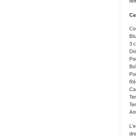
rem
Ca
Cou
Blu
3 c
Di
Poi
Bo
Poi
Ré
Cap
Tem
Tem
Ant
L’e
dro