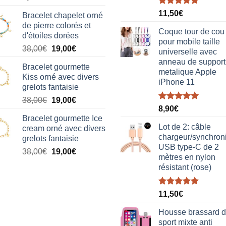
Note
5.00
11,50
€
Bracelet chapelet orné
sur 5
de pierre colorés et
Coque tour de cou
d'étoiles dorées
pour mobile taille
Le
Le
38,00
€
19,00
€
universelle avec
prix
prix
anneau de support
Bracelet gourmette
initial
actuel
metalique Apple
Kiss orné avec divers
était :
est :
iPhone 11
grelots fantaisie
38,00€.
19,00€.
Le
Le
38,00
€
19,00
€
Note
5.00
8,90
€
prix
prix
sur 5
Bracelet gourmette Ice
initial
actuel
Lot de 2: câble
cream orné avec divers
était :
est :
chargeur/synchron
grelots fantaisie
38,00€.
19,00€.
USB type-C de 2
Le
Le
38,00
€
19,00
€
mètres en nylon
prix
prix
résistant (rose)
initial
actuel
était :
est :
Note
5.00
38,00€.
19,00€.
11,50
€
sur 5
Housse brassard 
sport mixte anti