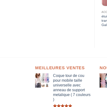
S DE PROTECTION
ACCESSOIRES DE PROTECTION
ACCESSOIRES DE PROTECTION
étui à rabat semi
étui à rabat semi
étu
translucide pour Samsung
translucide pour Samsung
tra
Galaxy S6 (rose)
Galaxy A6 (argent)
Gal
15,90
€
15,90
€
MEILLEURES VENTES
NO
Coque tour de cou
pour mobile taille
universelle avec
anneau de support
metalique ( 7 couleurs
)