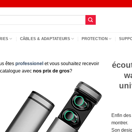
RIES
CÂBLES & ADAPTATEURS
PROTECTION
SUPP
écout
us êtes
professionel
et vous souhaitez recevoir
 catalogue avec
nos prix de gros
?
w
uni
Enfin des
montrer.
Son desig