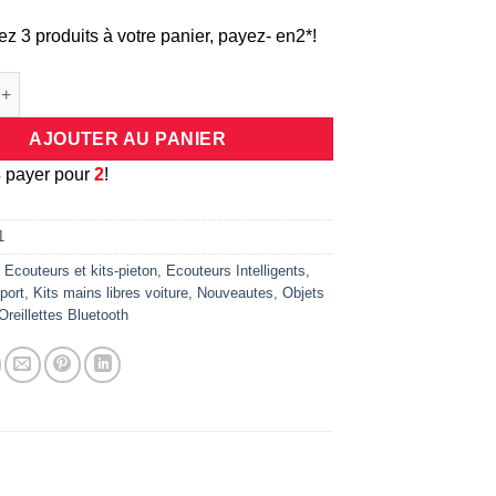
ez 3 produits à votre panier, payez- en2*!
e écouteurs bluetooth sans fil waterproof multisport universel gri
AJOUTER AU PANIER
3
payer pour
2
!
1
:
Ecouteurs et kits-pieton
,
Ecouteurs Intelligents
,
port
,
Kits mains libres voiture
,
Nouveautes
,
Objets
Oreillettes Bluetooth