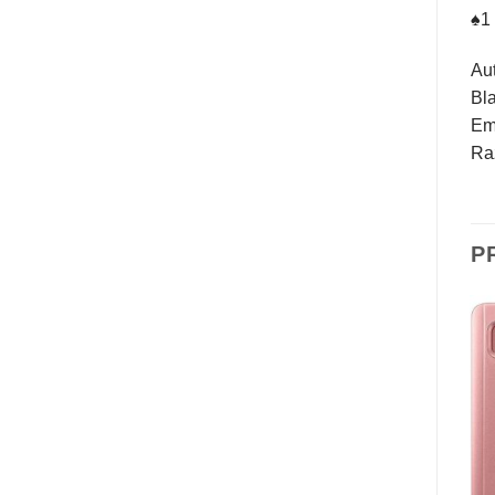
♠1 
Au
Bla
Emp
Raz
P