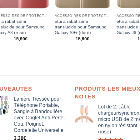
ACCESSOIRES DE PROTECTION
ACCESSOIRES DE PROTECTION
i à rabat semi
étui à rabat semi
étui à rabat
nslucide pour Samsung
translucide pour Samsung
translucid
axy A8 (rose)
Galaxy S9+ (doré)
Galaxy J6 (
15,90
€
15,90
€
1
UVEAUTÉS
PRODUITS LES MIEU
NOTÉS
Lanière Tressée pour
Téléphone Portable,
Lot de 2: câble
Sangle à Bandoulière
chargeur/synchron
avec Onglet Anti-Perte,
micro USB de 2 mè
Cou, Poignet,
en nylon résistant
Cordelette Universelle
(rose)
3,30
€