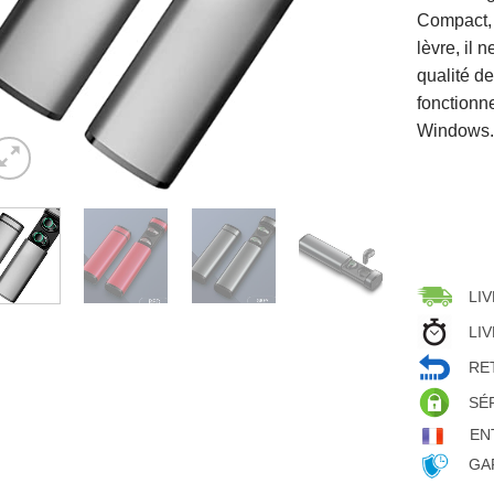
Compact, 
lèvre, il 
qualité de
fonctionn
Windows
LIV
LIV
RET
SÉ
EN
GAR