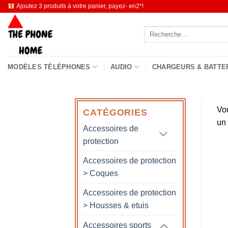
Passer
Ajoutez 3 produits à votre panier, payez- en2*!
au
Recherche
contenu
pour :
MODÈLES TÉLÉPHONES
AUDIO
CHARGEURS & BATTE
Vo
CATÉGORIES
un
Accessoires de
protection
Accessoires de protection
> Coques
Accessoires de protection
> Housses & etuis
Accessoires sports