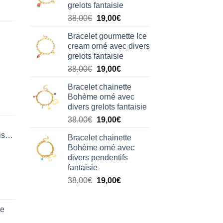
grelots fantaisie
38,00€.
19,00€.
Le
Le
38,00
€
19,00
€
prix
prix
Bracelet gourmette Ice
initial
actuel
cream orné avec divers
était :
est :
grelots fantaisie
38,00€.
19,00€.
Le
Le
38,00
€
19,00
€
prix
prix
Bracelet chainette
initial
actuel
Bohème orné avec
était :
est :
divers grelots fantaisie
38,00€.
19,00€.
Le
Le
38,00
€
19,00
€
prix
prix
isation
Bracelet chainette
initial
actuel
Bohème orné avec
était :
est :
divers pendentifs
38,00€.
19,00€.
fantaisie
Le
Le
38,00
€
19,00
€
prix
prix
initial
actuel
de
était :
est :
38,00€.
19,00€.