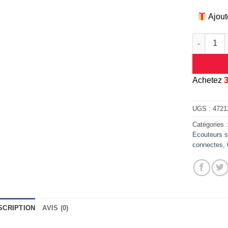
Ajout
quantité d
A
chetez
UGS :
4721
Catégories 
Ecouteurs s
connectes
,
SCRIPTION
AVIS (0)