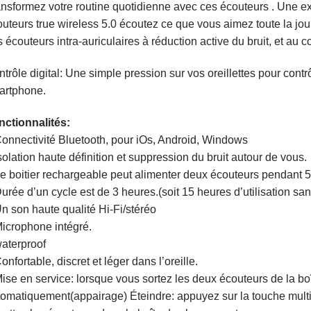
nsformez votre routine quotidienne avec ces écouteurs . Une ex
uteurs true wireless 5.0 écoutez ce que vous aimez toute la journé
 écouteurs intra-auriculaires à réduction active du bruit, et au c
trôle digital: Une simple pression sur vos oreillettes pour contrô
artphone.
nctionnalités:
nnectivité Bluetooth, pour iOs, Android, Windows
olation haute définition et suppression du bruit autour de vous.
 boitier rechargeable peut alimenter deux écouteurs pendant 5
rée d’un cycle est de 3 heures.(soit 15 heures d’utilisation sa
 son haute qualité Hi-Fi/stéréo
icrophone intégré.
aterproof
nfortable, discret et léger dans l’oreille.
se en service: lorsque vous sortez les deux écouteurs de la bo
omatiquement(appairage) Éteindre: appuyez sur la touche multi