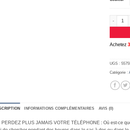
quantité d
A
chetez
UGS :
55755
Catégorie :
SCRIPTION
INFORMATIONS COMPLÉMENTAIRES
AVIS (0)
 PERDEZ PLUS JAMAIS VOTRE TÉLÉPHONE : Où est-ce que j’
i de chercher pendant des heures dans le sac à dos ou dans le 