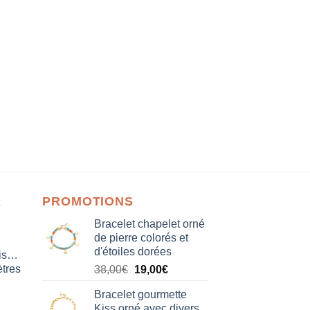
X
PROMOTIONS
Bracelet chapelet orné
de pierre colorés et
d'étoiles dorées
isation
tres
Le
Le
38,00
€
19,00
€
prix
prix
Bracelet gourmette
initial
actuel
Kiss orné avec divers