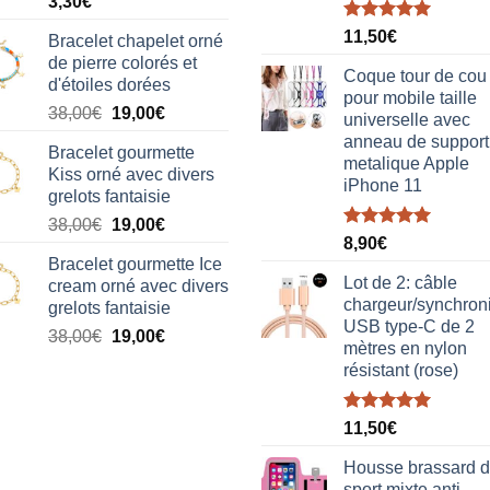
3,30
€
Note
5.00
11,50
€
Bracelet chapelet orné
sur 5
de pierre colorés et
Coque tour de cou
d'étoiles dorées
pour mobile taille
Le
Le
38,00
€
19,00
€
universelle avec
prix
prix
anneau de support
Bracelet gourmette
initial
actuel
metalique Apple
Kiss orné avec divers
était :
est :
iPhone 11
grelots fantaisie
38,00€.
19,00€.
Le
Le
38,00
€
19,00
€
Note
5.00
8,90
€
prix
prix
sur 5
Bracelet gourmette Ice
initial
actuel
Lot de 2: câble
cream orné avec divers
était :
est :
chargeur/synchron
grelots fantaisie
38,00€.
19,00€.
USB type-C de 2
Le
Le
38,00
€
19,00
€
mètres en nylon
prix
prix
résistant (rose)
initial
actuel
était :
est :
Note
5.00
38,00€.
19,00€.
11,50
€
sur 5
Housse brassard 
sport mixte anti