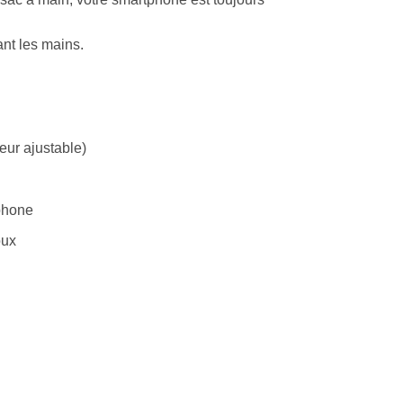
ant les mains.
eur ajustable)
tphone
oux