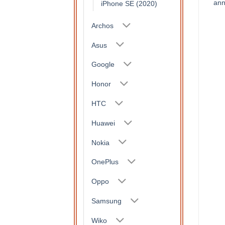
soutien
anneau de soutien
ann
iPhone SE (2020)
15,90
€
15,90
€
Archos
Asus
Google
Honor
HTC
Huawei
Nokia
OnePlus
Oppo
Samsung
Wiko