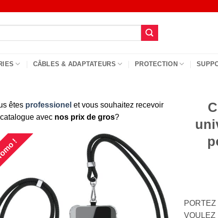
RIES
CÂBLES & ADAPTATEURS
PROTECTION
SUPP
C
us êtes
professionel
et vous souhaitez recevoir
 catalogue avec
nos prix de gros
?
uni
p
omo !
PORTEZ
VOULEZ : 