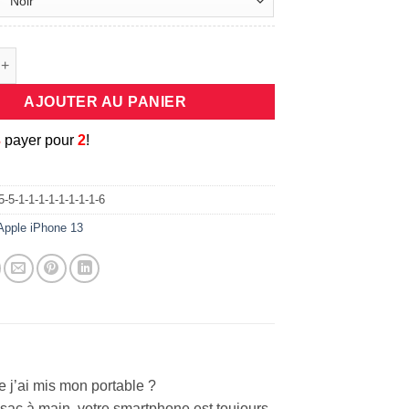
e Cordon porte mobile universel en bandouliere pour votre iPhon
AJOUTER AU PANIER
3
payer pour
2
!
-5-1-1-1-1-1-1-1-1-6
Apple iPhone 13
ai mis mon portable ?
sac à main, votre smartphone est toujours