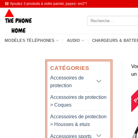
Passer
Ajoutez 3 produits à votre panier, payez- en2*!
au
Recherche
contenu
pour :
MODÈLES TÉLÉPHONES
AUDIO
CHARGEURS & BATTE
Vo
CATÉGORIES
un
Accessoires de
protection
Pr
Accessoires de protection
> Coques
Accessoires de protection
> Housses & etuis
Accessoires sports