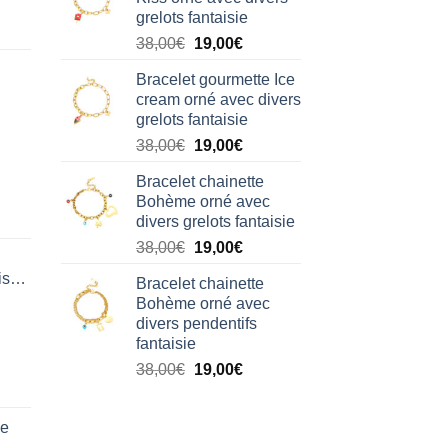
était :
est :
grelots fantaisie
38,00€.
19,00€.
Le
Le
38,00
€
19,00
€
prix
prix
Bracelet gourmette Ice
initial
actuel
cream orné avec divers
était :
est :
grelots fantaisie
38,00€.
19,00€.
Le
Le
38,00
€
19,00
€
prix
prix
Bracelet chainette
initial
actuel
Bohème orné avec
était :
est :
divers grelots fantaisie
38,00€.
19,00€.
Le
Le
38,00
€
19,00
€
prix
prix
isation
Bracelet chainette
initial
actuel
Bohème orné avec
était :
est :
divers pendentifs
38,00€.
19,00€.
fantaisie
Le
Le
38,00
€
19,00
€
prix
prix
initial
actuel
de
était :
est :