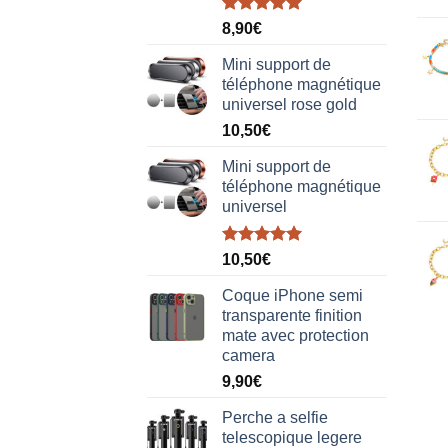
Note
5.00
8,90
€
sur 5
Mini support de
téléphone magnétique
universel rose gold
10,50
€
Mini support de
téléphone magnétique
universel
Note
5.00
10,50
€
sur 5
Coque iPhone semi
transparente finition
mate avec protection
camera
9,90
€
Perche a selfie
telescopique legere