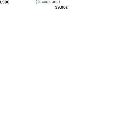
( 3 couleurs )
9,90
€
39,00
€