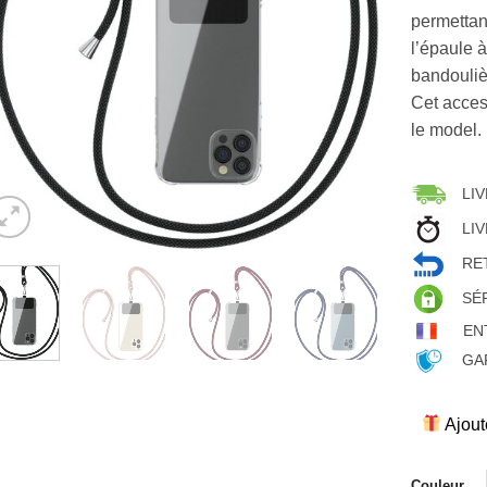
permettan
l’épaule 
bandouliè
Cet acces
le model.
LIV
LIV
RET
SÉ
EN
GAR
Ajout
Couleur