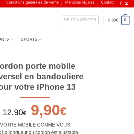
Conditions générales de vente
Mentions légales
Contact
SE CONNECTER
0
0,00
€
ORTS
SPORTS
ordon porte mobile
versel en bandouliere
our votre iPhone 13
9,90
€
12,90
€
 VOTRE MOBILE COMME VOUS
La longueur du cordon est ajustable,