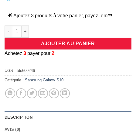
🎁 Ajoutez 3 produits à votre panier, payez- en2*!
quantité de Coque universelle antichocs silicone/cuir rose po
AJOUTER AU PANIER
A
chetez
3
payer pour
2
!
UGS :
tdc600246
Catégorie :
Samsung Galaxy S10
DESCRIPTION
AVIS (0)