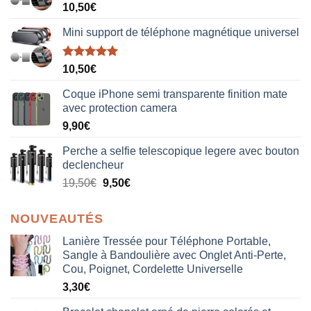
10,50
€
Mini support de téléphone magnétique universel
Note
5.00
10,50
€
sur 5
Coque iPhone semi transparente finition mate
avec protection camera
9,90
€
Perche a selfie telescopique legere avec bouton
declencheur
19,50
€
9,50
€
NOUVEAUTÉS
Lanière Tressée pour Téléphone Portable,
Sangle à Bandoulière avec Onglet Anti-Perte,
Cou, Poignet, Cordelette Universelle
3,30
€