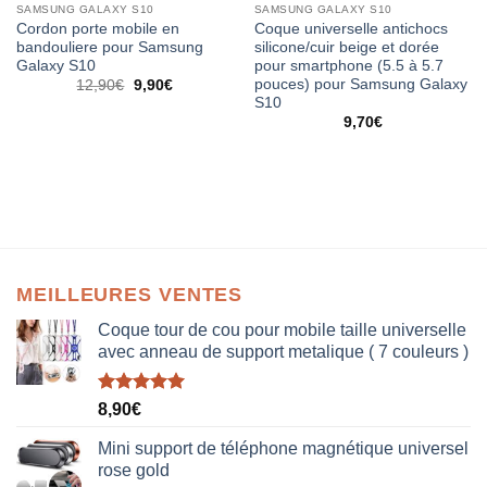
SAMSUNG GALAXY S10
SAMSUNG GALAXY S10
Cordon porte mobile en
Coque universelle antichocs
bandouliere pour Samsung
silicone/cuir beige et dorée
Galaxy S10
pour smartphone (5.5 à 5.7
pouces) pour Samsung Galaxy
12,90
€
9,90
€
S10
9,70
€
MEILLEURES VENTES
Coque tour de cou pour mobile taille universelle
avec anneau de support metalique ( 7 couleurs )
Note
5.00
8,90
€
sur 5
Mini support de téléphone magnétique universel
rose gold