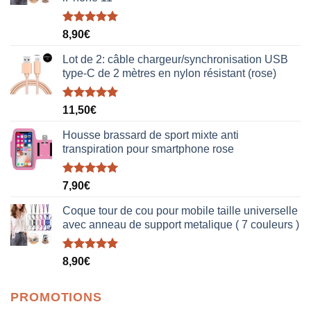
Note
5.00
8,90
€
sur 5
Lot de 2: câble chargeur/synchronisation USB
type-C de 2 mètres en nylon résistant (rose)
Note
5.00
11,50
€
sur 5
Housse brassard de sport mixte anti
transpiration pour smartphone rose
Note
5.00
7,90
€
sur 5
Coque tour de cou pour mobile taille universelle
avec anneau de support metalique ( 7 couleurs )
Note
5.00
8,90
€
sur 5
PROMOTIONS