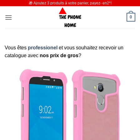
🎁 Ajoutez 3 produits à votre panier, payez- en2*!
Passer
au
0
contenu
Vous êtes
professionel
et vous souhaitez recevoir un
catalogue avec
nos prix de gros
?