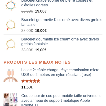
Bracelet chapelet orné de pierre colorés et
d'étoiles dorées
Le
Le
38,00
€
19,00
€
prix
prix
Bracelet gourmette Kiss orné avec divers grelots
initial
actuel
fantaisie
était :
est :
Le
Le
38,00
€
19,00
€
38,00€.
19,00€.
prix
prix
Bracelet gourmette Ice cream orné avec divers
initial
actuel
grelots fantaisie
était :
est :
Le
Le
38,00
€
19,00
€
38,00€.
19,00€.
prix
prix
initial
actuel
PRODUITS LES MIEUX NOTÉS
était :
est :
38,00€.
19,00€.
Lot de 2: câble chargeur/synchronisation micro
USB de 2 mètres en nylon résistant (rose)
Note
5.00
11,50
€
sur 5
Coque tour de cou pour mobile taille universelle
avec anneau de support metalique Apple
iPhone 11