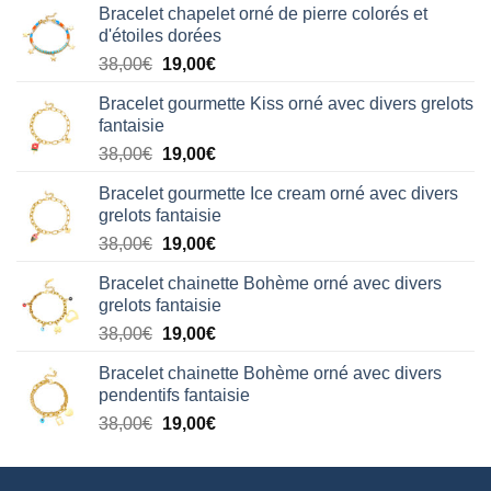
Bracelet chapelet orné de pierre colorés et
d'étoiles dorées
Le
Le
38,00
€
19,00
€
prix
prix
Bracelet gourmette Kiss orné avec divers grelots
initial
actuel
fantaisie
était :
est :
Le
Le
38,00
€
19,00
€
38,00€.
19,00€.
prix
prix
Bracelet gourmette Ice cream orné avec divers
initial
actuel
grelots fantaisie
était :
est :
Le
Le
38,00
€
19,00
€
38,00€.
19,00€.
prix
prix
Bracelet chainette Bohème orné avec divers
initial
actuel
grelots fantaisie
était :
est :
Le
Le
38,00
€
19,00
€
38,00€.
19,00€.
prix
prix
Bracelet chainette Bohème orné avec divers
initial
actuel
pendentifs fantaisie
était :
est :
Le
Le
38,00
€
19,00
€
38,00€.
19,00€.
prix
prix
initial
actuel