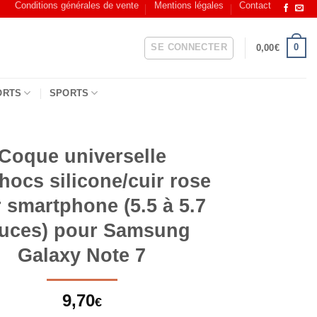
Conditions générales de vente
Mentions légales
Contact
SE CONNECTER
0
0,00
€
ORTS
SPORTS
Coque universelle
hocs silicone/cuir rose
 smartphone (5.5 à 5.7
uces) pour Samsung
Galaxy Note 7
9,70
€