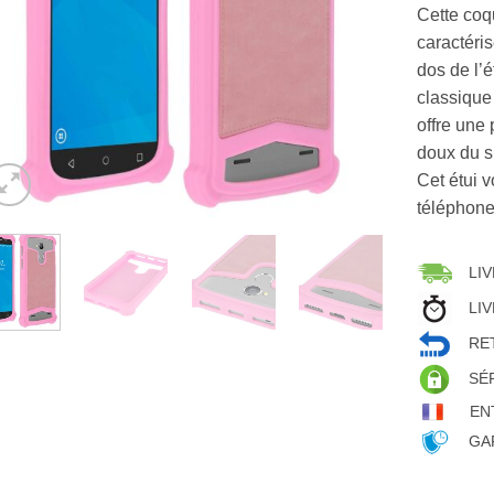
Cette coqu
caractéri
dos de l’é
classique
offre une
doux du s
Cet étui v
téléphone
LIV
LIV
RET
SÉ
EN
GAR