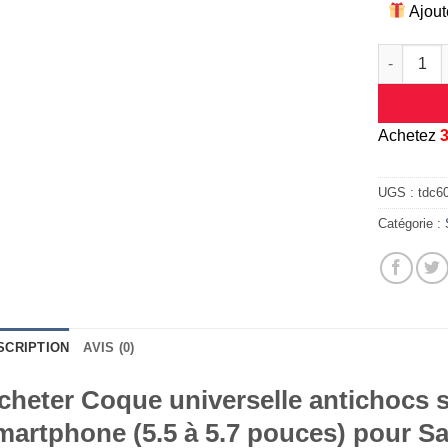
Ajout
quantité 
A
chetez
UGS :
tdc6
Catégorie :
SCRIPTION
AVIS (0)
cheter Coque universelle antichocs s
martphone (5.5 à 5.7 pouces) pour 