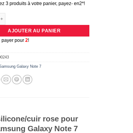
ez 3 produits à votre panier, payez- en2*!
de Coque universelle antichocs silicone/cuir rose pour smartphon
AJOUTER AU PANIER
3
payer pour
2
!
00243
Samsung Galaxy Note 7
ilicone/cuir rose pour
Samsung Galaxy Note 7