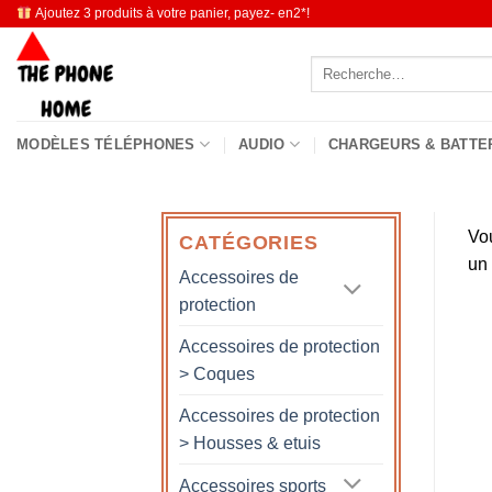
Passer
Ajoutez 3 produits à votre panier, payez- en2*!
au
Recherche
contenu
pour :
MODÈLES TÉLÉPHONES
AUDIO
CHARGEURS & BATTE
Vo
CATÉGORIES
un
Accessoires de
protection
Accessoires de protection
> Coques
Accessoires de protection
> Housses & etuis
Accessoires sports