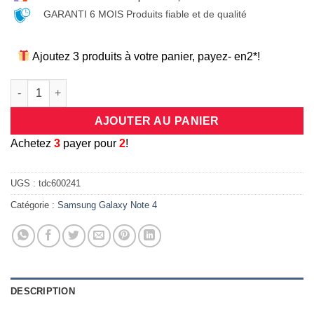
GARANTI 6 MOIS Produits fiable et de qualité
Ajoutez 3 produits à votre panier, payez- en2*!
quantité de Coque universelle antichocs silicone/cuir rose po
AJOUTER AU PANIER
A
chetez
3
payer pour
2
!
UGS :
tdc600241
Catégorie :
Samsung Galaxy Note 4
DESCRIPTION