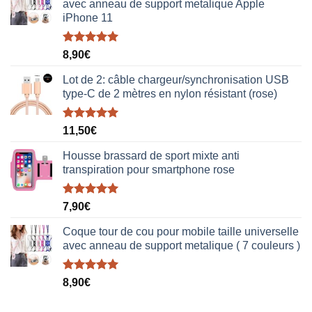
avec anneau de support metalique Apple
iPhone 11
Note
5.00
8,90
€
sur 5
Lot de 2: câble chargeur/synchronisation USB
type-C de 2 mètres en nylon résistant (rose)
Note
5.00
11,50
€
sur 5
Housse brassard de sport mixte anti
transpiration pour smartphone rose
Note
5.00
7,90
€
sur 5
Coque tour de cou pour mobile taille universelle
avec anneau de support metalique ( 7 couleurs )
Note
5.00
8,90
€
sur 5