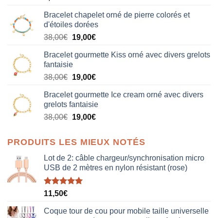
Bracelet chapelet orné de pierre colorés et
d'étoiles dorées
Le
Le
38,00
€
19,00
€
prix
prix
Bracelet gourmette Kiss orné avec divers grelots
initial
actuel
fantaisie
était :
est :
Le
Le
38,00
€
19,00
€
38,00€.
19,00€.
prix
prix
Bracelet gourmette Ice cream orné avec divers
initial
actuel
grelots fantaisie
était :
est :
Le
Le
38,00
€
19,00
€
38,00€.
19,00€.
prix
prix
initial
actuel
PRODUITS LES MIEUX NOTÉS
était :
est :
38,00€.
19,00€.
Lot de 2: câble chargeur/synchronisation micro
USB de 2 mètres en nylon résistant (rose)
Note
5.00
11,50
€
sur 5
Coque tour de cou pour mobile taille universelle