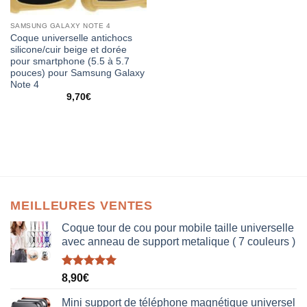
SAMSUNG GALAXY NOTE 4
Coque universelle antichocs
silicone/cuir beige et dorée
pour smartphone (5.5 à 5.7
pouces) pour Samsung Galaxy
Note 4
9,70
€
MEILLEURES VENTES
Coque tour de cou pour mobile taille universelle
avec anneau de support metalique ( 7 couleurs )
Note
5.00
8,90
€
sur 5
Mini support de téléphone magnétique universel