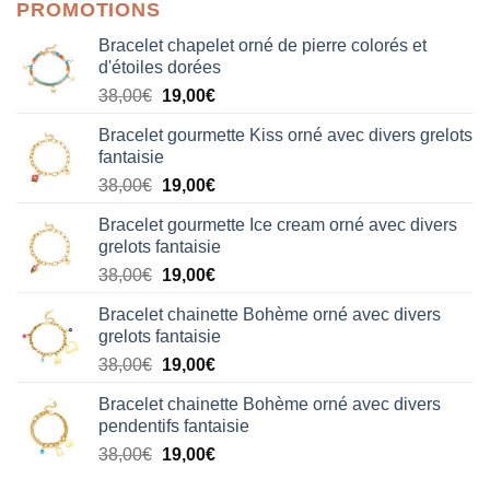
PROMOTIONS
Bracelet chapelet orné de pierre colorés et
d'étoiles dorées
Le
Le
38,00
€
19,00
€
prix
prix
Bracelet gourmette Kiss orné avec divers grelots
initial
actuel
fantaisie
était :
est :
Le
Le
38,00
€
19,00
€
38,00€.
19,00€.
prix
prix
Bracelet gourmette Ice cream orné avec divers
initial
actuel
grelots fantaisie
était :
est :
Le
Le
38,00
€
19,00
€
38,00€.
19,00€.
prix
prix
Bracelet chainette Bohème orné avec divers
initial
actuel
grelots fantaisie
était :
est :
Le
Le
38,00
€
19,00
€
38,00€.
19,00€.
prix
prix
Bracelet chainette Bohème orné avec divers
initial
actuel
pendentifs fantaisie
était :
est :
Le
Le
38,00
€
19,00
€
38,00€.
19,00€.
prix
prix