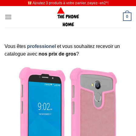
Ajoutez 3 produits à votre panier, payez- en2*!
Passer
au
0
contenu
Vous êtes
professionel
et vous souhaitez recevoir un
catalogue avec
nos prix de gros
?