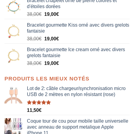
Bracelet chapelet orné de pierre colorés et
d'étoiles dorées
Le
Le
38,00
€
19,00
€
prix
prix
Bracelet gourmette Kiss orné avec divers grelots
initial
actuel
fantaisie
était :
est :
Le
Le
38,00
€
19,00
€
38,00€.
19,00€.
prix
prix
Bracelet gourmette Ice cream orné avec divers
initial
actuel
grelots fantaisie
était :
est :
Le
Le
38,00
€
19,00
€
38,00€.
19,00€.
prix
prix
initial
actuel
PRODUITS LES MIEUX NOTÉS
était :
est :
38,00€.
19,00€.
Lot de 2: câble chargeur/synchronisation micro
USB de 2 mètres en nylon résistant (rose)
Note
5.00
11,50
€
sur 5
Coque tour de cou pour mobile taille universelle
avec anneau de support metalique Apple
iPhone 11