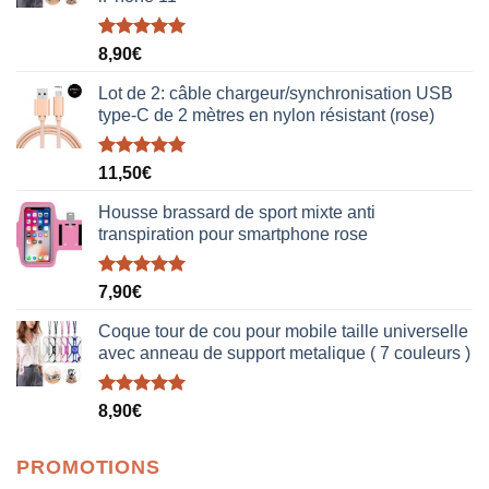
Note
5.00
8,90
€
sur 5
Lot de 2: câble chargeur/synchronisation USB
type-C de 2 mètres en nylon résistant (rose)
Note
5.00
11,50
€
sur 5
Housse brassard de sport mixte anti
transpiration pour smartphone rose
Note
5.00
7,90
€
sur 5
Coque tour de cou pour mobile taille universelle
avec anneau de support metalique ( 7 couleurs )
Note
5.00
8,90
€
sur 5
PROMOTIONS