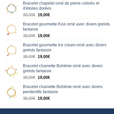
Bracelet chapelet orné de pierre colorés et
d'étoiles dorées
Le
Le
38,00
€
19,00
€
prix
prix
Bracelet gourmette Kiss orné avec divers grelots
initial
actuel
fantaisie
était :
est :
Le
Le
38,00
€
19,00
€
38,00€.
19,00€.
prix
prix
Bracelet gourmette Ice cream orné avec divers
initial
actuel
grelots fantaisie
était :
est :
Le
Le
38,00
€
19,00
€
38,00€.
19,00€.
prix
prix
Bracelet chainette Bohème orné avec divers
initial
actuel
grelots fantaisie
était :
est :
Le
Le
38,00
€
19,00
€
38,00€.
19,00€.
prix
prix
Bracelet chainette Bohème orné avec divers
initial
actuel
pendentifs fantaisie
était :
est :
Le
Le
38,00
€
19,00
€
38,00€.
19,00€.
prix
prix
initial
actuel