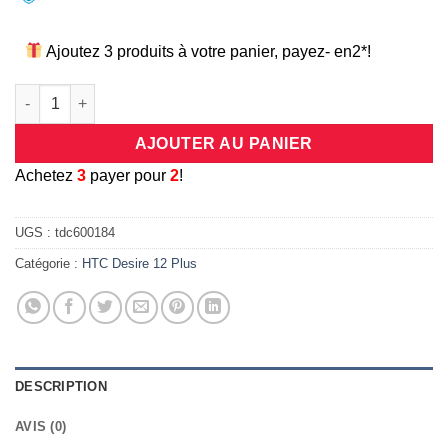
Ajoutez 3 produits à votre panier, payez- en2*!
quantité de Coque universelle antichocs silicone/cuir rose pou
AJOUTER AU PANIER
A
chetez
3
payer pour
2
!
UGS :
tdc600184
Catégorie :
HTC Desire 12 Plus
DESCRIPTION
AVIS (0)