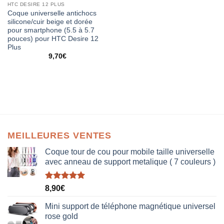
HTC DESIRE 12 PLUS
Coque universelle antichocs
silicone/cuir beige et dorée
pour smartphone (5.5 à 5.7
pouces) pour HTC Desire 12
Plus
9,70
€
MEILLEURES VENTES
Coque tour de cou pour mobile taille universelle
avec anneau de support metalique ( 7 couleurs )
Note
5.00
8,90
€
sur 5
Mini support de téléphone magnétique universel
rose gold