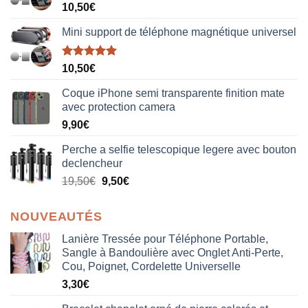
10,50
€
Mini support de téléphone magnétique universel
Note
5.00
10,50
€
sur 5
Coque iPhone semi transparente finition mate
avec protection camera
9,90
€
Perche a selfie telescopique legere avec bouton
declencheur
19,50
€
9,50
€
NOUVEAUTÉS
Lanière Tressée pour Téléphone Portable,
Sangle à Bandoulière avec Onglet Anti-Perte,
Cou, Poignet, Cordelette Universelle
3,30
€