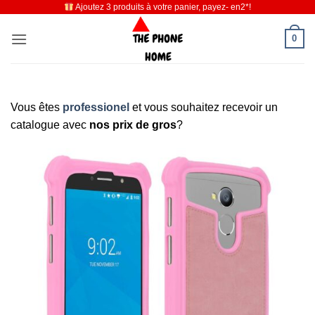
Ajoutez 3 produits à votre panier, payez- en2*!
Passer
au
0
contenu
Vous êtes
professionel
et vous souhaitez recevoir un
catalogue avec
nos prix de gros
?