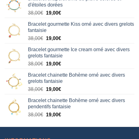
d'étoiles dorées
Le
Le
38,00
€
19,00
€
prix
prix
Bracelet gourmette Kiss orné avec divers grelots
initial
actuel
fantaisie
était :
est :
Le
Le
38,00
€
19,00
€
38,00€.
19,00€.
prix
prix
Bracelet gourmette Ice cream orné avec divers
initial
actuel
grelots fantaisie
était :
est :
Le
Le
38,00
€
19,00
€
38,00€.
19,00€.
prix
prix
Bracelet chainette Bohème orné avec divers
initial
actuel
grelots fantaisie
était :
est :
Le
Le
38,00
€
19,00
€
38,00€.
19,00€.
prix
prix
Bracelet chainette Bohème orné avec divers
initial
actuel
pendentifs fantaisie
était :
est :
Le
Le
38,00
€
19,00
€
38,00€.
19,00€.
prix
prix
initial
actuel
était :
est :