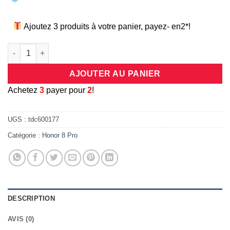
Ajoutez 3 produits à votre panier, payez- en2*!
quantité de Coque universelle antichocs silicone/cuir rose pou
AJOUTER AU PANIER
A
chetez
3
payer pour
2
!
UGS :
tdc600177
Catégorie :
Honor 8 Pro
DESCRIPTION
AVIS (0)