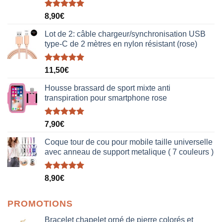
Note
5.00
8,90
€
sur 5
Lot de 2: câble chargeur/synchronisation USB
type-C de 2 mètres en nylon résistant (rose)
Note
5.00
11,50
€
sur 5
Housse brassard de sport mixte anti
transpiration pour smartphone rose
Note
5.00
7,90
€
sur 5
Coque tour de cou pour mobile taille universelle
avec anneau de support metalique ( 7 couleurs )
Note
5.00
8,90
€
sur 5
PROMOTIONS
Bracelet chapelet orné de pierre colorés et