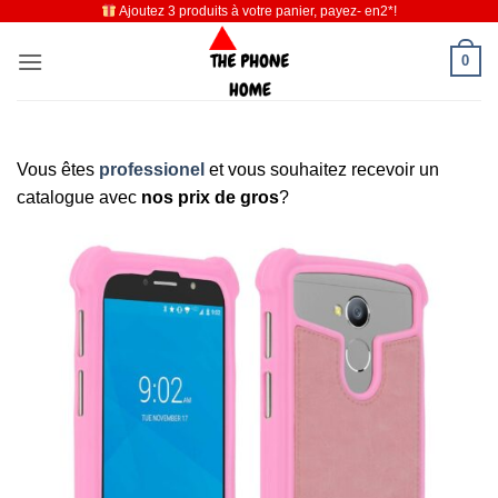
Ajoutez 3 produits à votre panier, payez- en2*!
Passer
au
0
contenu
Vous êtes
professionel
et vous souhaitez recevoir un
catalogue avec
nos prix de gros
?