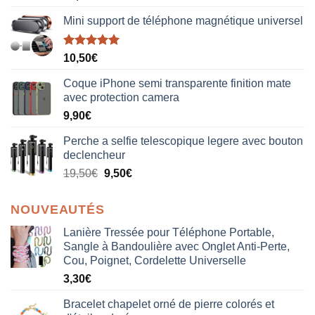
Mini support de téléphone magnétique universel
Note
5.00
10,50
€
sur 5
Coque iPhone semi transparente finition mate
avec protection camera
9,90
€
Perche a selfie telescopique legere avec bouton
declencheur
19,50
€
9,50
€
NOUVEAUTÉS
Lanière Tressée pour Téléphone Portable,
Sangle à Bandoulière avec Onglet Anti-Perte,
Cou, Poignet, Cordelette Universelle
3,30
€
Bracelet chapelet orné de pierre colorés et