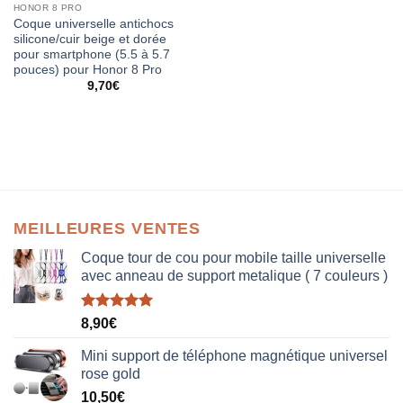
HONOR 8 PRO
Coque universelle antichocs
silicone/cuir beige et dorée
pour smartphone (5.5 à 5.7
pouces) pour Honor 8 Pro
9,70
€
MEILLEURES VENTES
Coque tour de cou pour mobile taille universelle
avec anneau de support metalique ( 7 couleurs )
Note
5.00
8,90
€
sur 5
Mini support de téléphone magnétique universel
rose gold
10,50
€