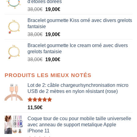
d'étoiles dorées
Le
Le
38,00
€
19,00
€
prix
prix
Bracelet gourmette Kiss orné avec divers grelots
initial
actuel
fantaisie
était :
est :
Le
Le
38,00
€
19,00
€
38,00€.
19,00€.
prix
prix
Bracelet gourmette Ice cream orné avec divers
initial
actuel
grelots fantaisie
était :
est :
Le
Le
38,00
€
19,00
€
38,00€.
19,00€.
prix
prix
initial
actuel
PRODUITS LES MIEUX NOTÉS
était :
est :
38,00€.
19,00€.
Lot de 2: câble chargeur/synchronisation micro
USB de 2 mètres en nylon résistant (rose)
Note
5.00
11,50
€
sur 5
Coque tour de cou pour mobile taille universelle
avec anneau de support metalique Apple
iPhone 11