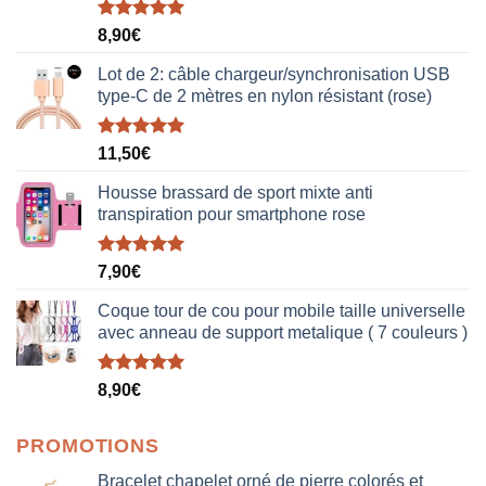
Note
5.00
8,90
€
sur 5
Lot de 2: câble chargeur/synchronisation USB
type-C de 2 mètres en nylon résistant (rose)
Note
5.00
11,50
€
sur 5
Housse brassard de sport mixte anti
transpiration pour smartphone rose
Note
5.00
7,90
€
sur 5
Coque tour de cou pour mobile taille universelle
avec anneau de support metalique ( 7 couleurs )
Note
5.00
8,90
€
sur 5
PROMOTIONS
Bracelet chapelet orné de pierre colorés et