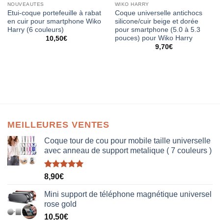
NOUVEAUTES
WIKO HARRY
Etui-coque portefeuille à rabat
Coque universelle antichocs
en cuir pour smartphone Wiko
silicone/cuir beige et dorée
Harry (6 couleurs)
pour smartphone (5.0 à 5.3
pouces) pour Wiko Harry
10,50
€
9,70
€
MEILLEURES VENTES
Coque tour de cou pour mobile taille universelle
avec anneau de support metalique ( 7 couleurs )
Note
5.00
8,90
€
sur 5
Mini support de téléphone magnétique universel
rose gold
10,50
€