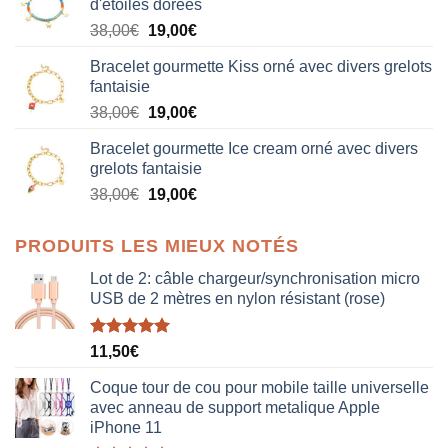
d'étoiles dorées
Le
Le
38,00
€
19,00
€
prix
prix
Bracelet gourmette Kiss orné avec divers grelots
initial
actuel
fantaisie
était :
est :
Le
Le
38,00
€
19,00
€
38,00€.
19,00€.
prix
prix
Bracelet gourmette Ice cream orné avec divers
initial
actuel
grelots fantaisie
était :
est :
Le
Le
38,00
€
19,00
€
38,00€.
19,00€.
prix
prix
initial
actuel
PRODUITS LES MIEUX NOTÉS
était :
est :
38,00€.
19,00€.
Lot de 2: câble chargeur/synchronisation micro
USB de 2 mètres en nylon résistant (rose)
Note
5.00
11,50
€
sur 5
Coque tour de cou pour mobile taille universelle
avec anneau de support metalique Apple
iPhone 11