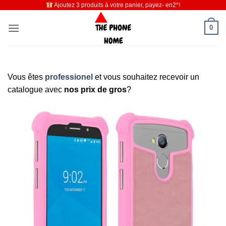
Ajoutez 3 produits à votre panier, payez- en2*!
Passer
au
0
contenu
Vous êtes
professionel
et vous souhaitez recevoir un
catalogue avec
nos prix de gros
?