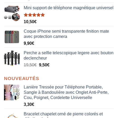
Mini support de téléphone magnétique universel
Note
5.00
10,50
€
sur 5
Coque iPhone semi transparente finition mate
avec protection camera
9,90
€
Perche a selfie telescopique legere avec bouton
declencheur
19,50
€
9,50
€
NOUVEAUTÉS
Lanière Tressée pour Téléphone Portable,
Sangle à Bandoulière avec Onglet Anti-Perte,
Cou, Poignet, Cordelette Universelle
3,30
€
Bracelet chapelet orné de pierre colorés et