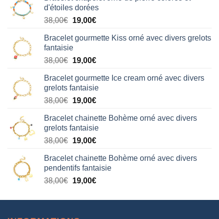
d'étoiles dorées
Le
Le
38,00
€
19,00
€
prix
prix
Bracelet gourmette Kiss orné avec divers grelots
initial
actuel
fantaisie
était :
est :
Le
Le
38,00
€
19,00
€
38,00€.
19,00€.
prix
prix
Bracelet gourmette Ice cream orné avec divers
initial
actuel
grelots fantaisie
était :
est :
Le
Le
38,00
€
19,00
€
38,00€.
19,00€.
prix
prix
Bracelet chainette Bohème orné avec divers
initial
actuel
grelots fantaisie
était :
est :
Le
Le
38,00
€
19,00
€
38,00€.
19,00€.
prix
prix
Bracelet chainette Bohème orné avec divers
initial
actuel
pendentifs fantaisie
était :
est :
Le
Le
38,00
€
19,00
€
38,00€.
19,00€.
prix
prix
initial
actuel
était :
est :