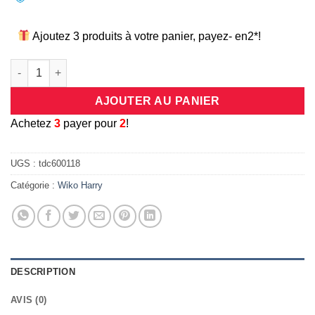
Ajoutez 3 produits à votre panier, payez- en2*!
quantité de Coque universelle antichocs silicone/cuir rose pou
AJOUTER AU PANIER
A
chetez
3
payer pour
2
!
UGS :
tdc600118
Catégorie :
Wiko Harry
DESCRIPTION
AVIS (0)