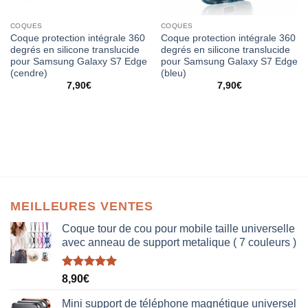
COQUES
COQUES
Coque protection intégrale 360
Coque protection intégrale 360
degrés en silicone translucide
degrés en silicone translucide
pour Samsung Galaxy S7 Edge
pour Samsung Galaxy S7 Edge
(cendre)
(bleu)
7,90
€
7,90
€
MEILLEURES VENTES
Coque tour de cou pour mobile taille universelle
avec anneau de support metalique ( 7 couleurs )
Note
5.00
8,90
€
sur 5
Mini support de téléphone magnétique universel