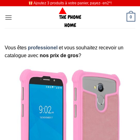
Ajoutez 3 produits à votre panier, payez- en2*!
Passer
au
0
contenu
Vous êtes
professionel
et vous souhaitez recevoir un
catalogue avec
nos prix de gros
?