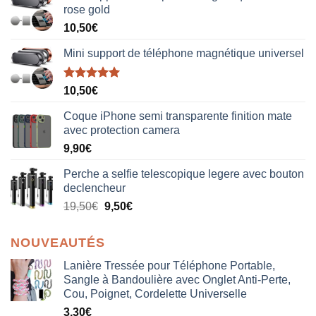
rose gold
10,50
€
Mini support de téléphone magnétique universel
Note
5.00
10,50
€
sur 5
Coque iPhone semi transparente finition mate
avec protection camera
9,90
€
Perche a selfie telescopique legere avec bouton
declencheur
19,50
€
9,50
€
NOUVEAUTÉS
Lanière Tressée pour Téléphone Portable,
Sangle à Bandoulière avec Onglet Anti-Perte,
Cou, Poignet, Cordelette Universelle
3,30
€