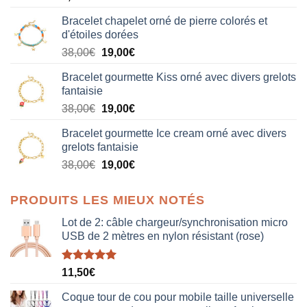
Bracelet chapelet orné de pierre colorés et
d'étoiles dorées
Le
Le
38,00
€
19,00
€
prix
prix
Bracelet gourmette Kiss orné avec divers grelots
initial
actuel
fantaisie
était :
est :
Le
Le
38,00
€
19,00
€
38,00€.
19,00€.
prix
prix
Bracelet gourmette Ice cream orné avec divers
initial
actuel
grelots fantaisie
était :
est :
Le
Le
38,00
€
19,00
€
38,00€.
19,00€.
prix
prix
initial
actuel
PRODUITS LES MIEUX NOTÉS
était :
est :
38,00€.
19,00€.
Lot de 2: câble chargeur/synchronisation micro
USB de 2 mètres en nylon résistant (rose)
Note
5.00
11,50
€
sur 5
Coque tour de cou pour mobile taille universelle