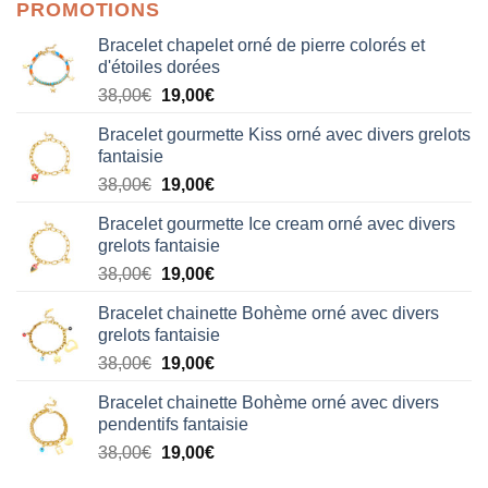
PROMOTIONS
Bracelet chapelet orné de pierre colorés et
d'étoiles dorées
Le
Le
38,00
€
19,00
€
prix
prix
Bracelet gourmette Kiss orné avec divers grelots
initial
actuel
fantaisie
était :
est :
Le
Le
38,00
€
19,00
€
38,00€.
19,00€.
prix
prix
Bracelet gourmette Ice cream orné avec divers
initial
actuel
grelots fantaisie
était :
est :
Le
Le
38,00
€
19,00
€
38,00€.
19,00€.
prix
prix
Bracelet chainette Bohème orné avec divers
initial
actuel
grelots fantaisie
était :
est :
Le
Le
38,00
€
19,00
€
38,00€.
19,00€.
prix
prix
Bracelet chainette Bohème orné avec divers
initial
actuel
pendentifs fantaisie
était :
est :
Le
Le
38,00
€
19,00
€
38,00€.
19,00€.
prix
prix