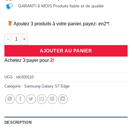
GARANTI 6 MOIS Produits fiable et de qualité
Ajoutez 3 produits à votre panier, payez- en2*!
quantité de Coque universelle antichocs silicone/cuir rose p
AJOUTER AU PANIER
A
chetez
3
payer pour
2
!
UGS :
tdc600110
Catégorie :
Samsung Galaxy S7 Edge
DESCRIPTION