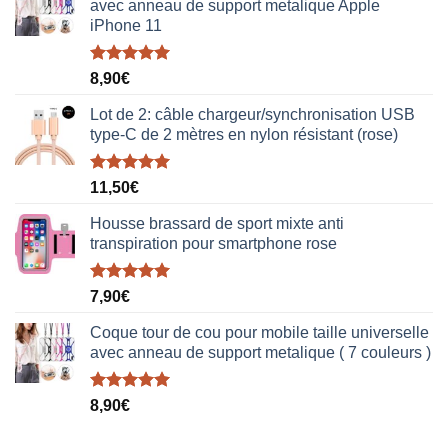
avec anneau de support metalique Apple
iPhone 11
Note
5.00
8,90
€
sur 5
Lot de 2: câble chargeur/synchronisation USB
type-C de 2 mètres en nylon résistant (rose)
Note
5.00
11,50
€
sur 5
Housse brassard de sport mixte anti
transpiration pour smartphone rose
Note
5.00
7,90
€
sur 5
Coque tour de cou pour mobile taille universelle
avec anneau de support metalique ( 7 couleurs )
Note
5.00
8,90
€
sur 5