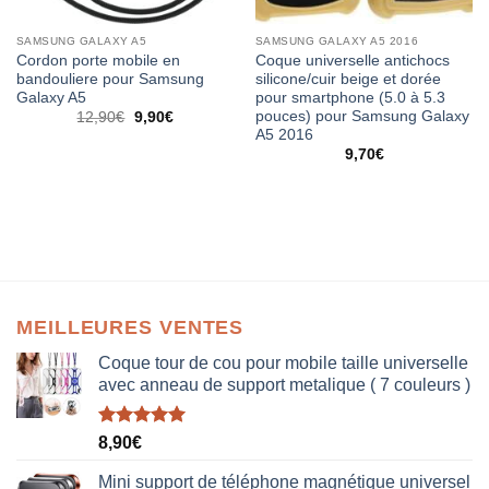
SAMSUNG GALAXY A5
SAMSUNG GALAXY A5 2016
Cordon porte mobile en
Coque universelle antichocs
bandouliere pour Samsung
silicone/cuir beige et dorée
Galaxy A5
pour smartphone (5.0 à 5.3
pouces) pour Samsung Galaxy
12,90
€
9,90
€
A5 2016
9,70
€
MEILLEURES VENTES
Coque tour de cou pour mobile taille universelle
avec anneau de support metalique ( 7 couleurs )
Note
5.00
8,90
€
sur 5
Mini support de téléphone magnétique universel