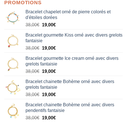
PROMOTIONS
Bracelet chapelet orné de pierre colorés et
d'étoiles dorées
Le
Le
38,00
€
19,00
€
prix
prix
Bracelet gourmette Kiss orné avec divers grelots
initial
actuel
fantaisie
était :
est :
Le
Le
38,00
€
19,00
€
38,00€.
19,00€.
prix
prix
Bracelet gourmette Ice cream orné avec divers
initial
actuel
grelots fantaisie
était :
est :
Le
Le
38,00
€
19,00
€
38,00€.
19,00€.
prix
prix
Bracelet chainette Bohème orné avec divers
initial
actuel
grelots fantaisie
était :
est :
Le
Le
38,00
€
19,00
€
38,00€.
19,00€.
prix
prix
Bracelet chainette Bohème orné avec divers
initial
actuel
pendentifs fantaisie
était :
est :
Le
Le
38,00
€
19,00
€
38,00€.
19,00€.
prix
prix