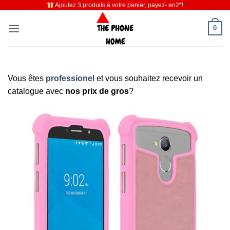
Ajoutez 3 produits à votre panier, payez- en2*!
Passer
au
0
contenu
Vous êtes
professionel
et vous souhaitez recevoir un
catalogue avec
nos prix de gros
?