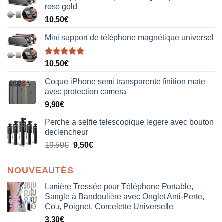
rose gold
10,50
€
Mini support de téléphone magnétique universel
Note
5.00
10,50
€
sur 5
Coque iPhone semi transparente finition mate
avec protection camera
9,90
€
Perche a selfie telescopique legere avec bouton
declencheur
19,50
€
9,50
€
NOUVEAUTÉS
Lanière Tressée pour Téléphone Portable,
Sangle à Bandoulière avec Onglet Anti-Perte,
Cou, Poignet, Cordelette Universelle
3,30
€