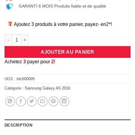
GARANTI 6 MOIS Produits fiable et de qualité
Ajoutez 3 produits à votre panier, payez- en2*!
quantité de Coque universelle antichocs silicone/cuir rose po
AJOUTER AU PANIER
A
chetez
3
payer pour
2
!
UGS :
tdc600095
Catégorie :
Samsung Galaxy A5 2016
DESCRIPTION