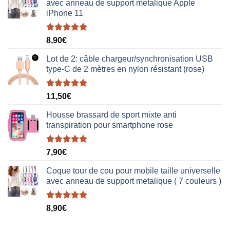
avec anneau de support metalique Apple
iPhone 11
Note
5.00
8,90
€
sur 5
Lot de 2: câble chargeur/synchronisation USB
type-C de 2 mètres en nylon résistant (rose)
Note
5.00
11,50
€
sur 5
Housse brassard de sport mixte anti
transpiration pour smartphone rose
Note
5.00
7,90
€
sur 5
Coque tour de cou pour mobile taille universelle
avec anneau de support metalique ( 7 couleurs )
Note
5.00
8,90
€
sur 5