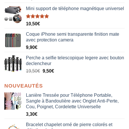
Mini support de téléphone magnétique universel
Note
5.00
10,50
€
sur 5
Coque iPhone semi transparente finition mate
avec protection camera
9,90
€
Perche a selfie telescopique legere avec bouton
declencheur
19,50
€
9,50
€
NOUVEAUTÉS
Lanière Tressée pour Téléphone Portable,
Sangle à Bandoulière avec Onglet Anti-Perte,
Cou, Poignet, Cordelette Universelle
3,30
€
Bracelet chapelet orné de pierre colorés et