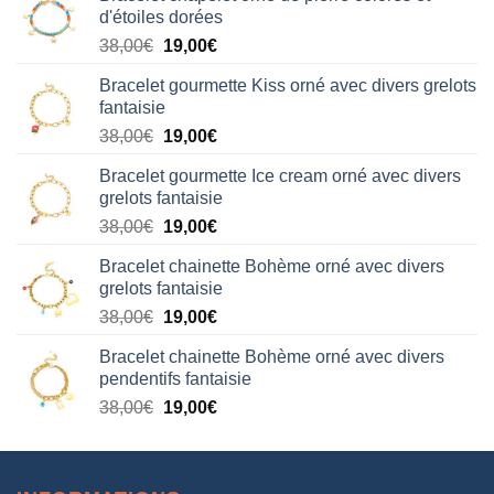
d'étoiles dorées
Le
Le
38,00
€
19,00
€
prix
prix
Bracelet gourmette Kiss orné avec divers grelots
initial
actuel
fantaisie
était :
est :
Le
Le
38,00
€
19,00
€
38,00€.
19,00€.
prix
prix
Bracelet gourmette Ice cream orné avec divers
initial
actuel
grelots fantaisie
était :
est :
Le
Le
38,00
€
19,00
€
38,00€.
19,00€.
prix
prix
Bracelet chainette Bohème orné avec divers
initial
actuel
grelots fantaisie
était :
est :
Le
Le
38,00
€
19,00
€
38,00€.
19,00€.
prix
prix
Bracelet chainette Bohème orné avec divers
initial
actuel
pendentifs fantaisie
était :
est :
Le
Le
38,00
€
19,00
€
38,00€.
19,00€.
prix
prix
initial
actuel
était :
est :