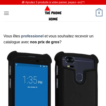
🎁 Ajoutez 3 produits à votre panier, payez- en2*!
Passer
au
0
contenu
Vous êtes
professionel
et vous souhaitez recevoir un
catalogue avec
nos prix de gros
?