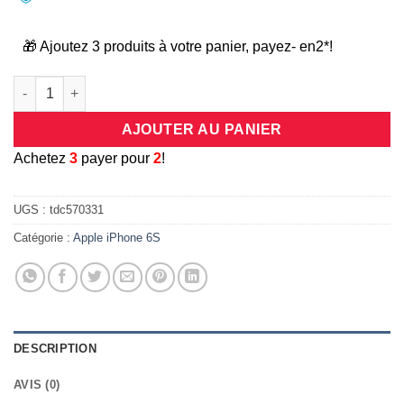
🎁 Ajoutez 3 produits à votre panier, payez- en2*!
quantité de Coque universelle antichocs silicone/cuir noir pou
AJOUTER AU PANIER
A
chetez
3
payer pour
2
!
UGS :
tdc570331
Catégorie :
Apple iPhone 6S
DESCRIPTION
AVIS (0)