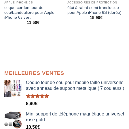
APPLE IPHONE 6S
ACCESSOIRES DE PROTECTION
coque cordon tour de
étui à rabat semi translucide
cou/bandoulière pour Apple
pour Apple iPhone 6S (dorée)
iPhone 6s vert
15,90
€
11,50
€
MEILLEURES VENTES
Coque tour de cou pour mobile taille universelle
avec anneau de support metalique ( 7 couleurs )
Note
5.00
8,90
€
sur 5
Mini support de téléphone magnétique universel
rose gold
10,50
€