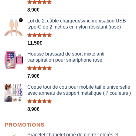
Note
5.00
8,90
€
sur 5
Lot de 2: câble chargeur/synchronisation USB
type-C de 2 mètres en nylon résistant (rose)
Note
5.00
11,50
€
sur 5
Housse brassard de sport mixte anti
transpiration pour smartphone rose
Note
5.00
7,90
€
sur 5
Coque tour de cou pour mobile taille universelle
avec anneau de support metalique ( 7 couleurs )
Note
5.00
8,90
€
sur 5
PROMOTIONS
Bracelet chapelet orné de pierre colorés et