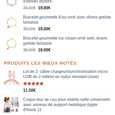
d'étoiles dorées
Le
Le
38,00
€
19,00
€
prix
prix
Bracelet gourmette Kiss orné avec divers grelots
initial
actuel
fantaisie
était :
est :
Le
Le
38,00
€
19,00
€
38,00€.
19,00€.
prix
prix
Bracelet gourmette Ice cream orné avec divers
initial
actuel
grelots fantaisie
était :
est :
Le
Le
38,00
€
19,00
€
38,00€.
19,00€.
prix
prix
initial
actuel
PRODUITS LES MIEUX NOTÉS
était :
est :
38,00€.
19,00€.
Lot de 2: câble chargeur/synchronisation micro
USB de 2 mètres en nylon résistant (rose)
Note
5.00
11,50
€
sur 5
Coque tour de cou pour mobile taille universelle
avec anneau de support metalique Apple
iPhone 11