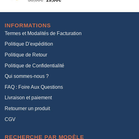
38,00€.
19,00€.
prix
prix
initial
actuel
était :
est :
INFORMATIONS
38,00€.
19,00€.
Termes et Modalités de Facturation
Politique D'expédition
Politique de Retour
Politique de Confidentialité
Qui sommes-nous ?
FAQ : Foire Aux Questions
Livraison et paiement
Retourner un produit
CGV
RECHERCHE PAR MODÈLE