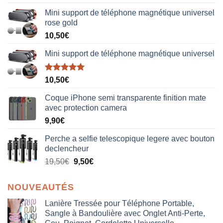
sur 5
Mini support de téléphone magnétique universel
rose gold
10,50
€
Mini support de téléphone magnétique universel
Note
5.00
10,50
€
sur 5
Coque iPhone semi transparente finition mate
avec protection camera
9,90
€
Perche a selfie telescopique legere avec bouton
declencheur
19,50
€
9,50
€
NOUVEAUTÉS
Lanière Tressée pour Téléphone Portable,
Sangle à Bandoulière avec Onglet Anti-Perte,