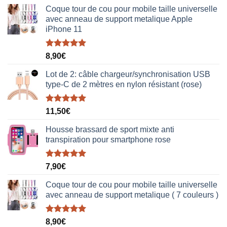
Coque tour de cou pour mobile taille universelle
avec anneau de support metalique Apple
iPhone 11
Note
5.00
8,90
€
sur 5
Lot de 2: câble chargeur/synchronisation USB
type-C de 2 mètres en nylon résistant (rose)
Note
5.00
11,50
€
sur 5
Housse brassard de sport mixte anti
transpiration pour smartphone rose
Note
5.00
7,90
€
sur 5
Coque tour de cou pour mobile taille universelle
avec anneau de support metalique ( 7 couleurs )
Note
5.00
8,90
€