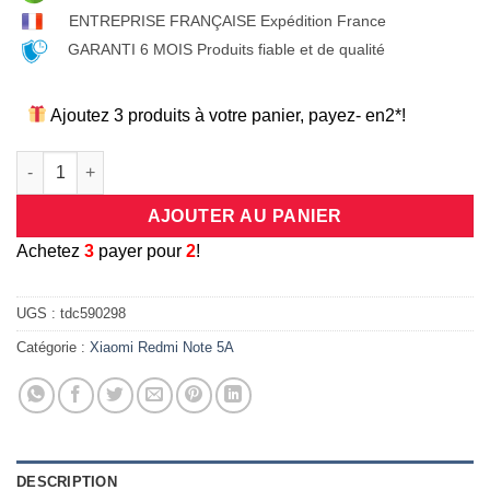
ENTREPRISE FRANÇAISE Expédition France
GARANTI 6 MOIS Produits fiable et de qualité
Ajoutez 3 produits à votre panier, payez- en2*!
quantité de Coque universelle antichocs silicone/cuir beige e
AJOUTER AU PANIER
A
chetez
3
payer pour
2
!
UGS :
tdc590298
Catégorie :
Xiaomi Redmi Note 5A
DESCRIPTION