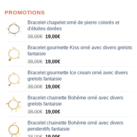
sur 5
PROMOTIONS
Bracelet chapelet orné de pierre colorés et
d'étoiles dorées
Le
Le
38,00
€
19,00
€
prix
prix
Bracelet gourmette Kiss orné avec divers grelots
initial
actuel
fantaisie
était :
est :
Le
Le
38,00
€
19,00
€
38,00€.
19,00€.
prix
prix
Bracelet gourmette Ice cream orné avec divers
initial
actuel
grelots fantaisie
était :
est :
Le
Le
38,00
€
19,00
€
38,00€.
19,00€.
prix
prix
Bracelet chainette Bohème orné avec divers
initial
actuel
grelots fantaisie
était :
est :
Le
Le
38,00
€
19,00
€
38,00€.
19,00€.
prix
prix
Bracelet chainette Bohème orné avec divers
initial
actuel
pendentifs fantaisie
était :
est :
Le
Le
38,00
€
19,00
€