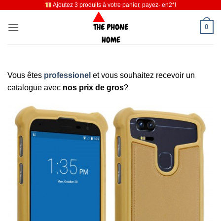
Ajoutez 3 produits à votre panier, payez- en2*!
Passer
au
0
contenu
Vous êtes
professionel
et vous souhaitez recevoir un
catalogue avec
nos prix de gros
?