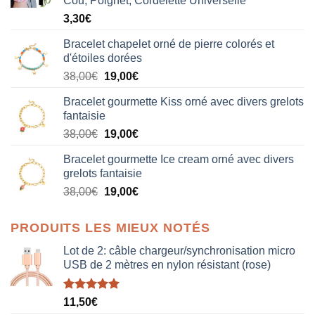
Cou, Poignet, Cordelette Universelle
3,30
€
Bracelet chapelet orné de pierre colorés et
d'étoiles dorées
Le
Le
38,00
€
19,00
€
prix
prix
Bracelet gourmette Kiss orné avec divers grelots
initial
actuel
fantaisie
était :
est :
Le
Le
38,00
€
19,00
€
38,00€.
19,00€.
prix
prix
Bracelet gourmette Ice cream orné avec divers
initial
actuel
grelots fantaisie
était :
est :
Le
Le
38,00
€
19,00
€
38,00€.
19,00€.
prix
prix
initial
actuel
PRODUITS LES MIEUX NOTÉS
était :
est :
38,00€.
19,00€.
Lot de 2: câble chargeur/synchronisation micro
USB de 2 mètres en nylon résistant (rose)
Note
5.00
11,50
€
sur 5