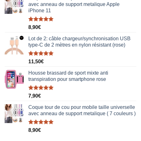
avec anneau de support metalique Apple
iPhone 11
Note
5.00
8,90
€
sur 5
Lot de 2: câble chargeur/synchronisation USB
type-C de 2 mètres en nylon résistant (rose)
Note
5.00
11,50
€
sur 5
Housse brassard de sport mixte anti
transpiration pour smartphone rose
Note
5.00
7,90
€
sur 5
Coque tour de cou pour mobile taille universelle
avec anneau de support metalique ( 7 couleurs )
Note
5.00
8,90
€
sur 5