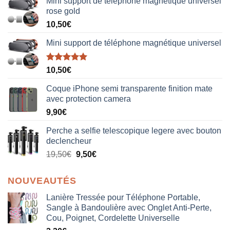
Mini support de téléphone magnétique universel
rose gold
10,50
€
Mini support de téléphone magnétique universel
Note
5.00
10,50
€
sur 5
Coque iPhone semi transparente finition mate
avec protection camera
9,90
€
Perche a selfie telescopique legere avec bouton
declencheur
19,50
€
9,50
€
NOUVEAUTÉS
Lanière Tressée pour Téléphone Portable,
Sangle à Bandoulière avec Onglet Anti-Perte,
Cou, Poignet, Cordelette Universelle