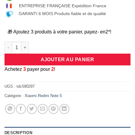
ENTREPRISE FRANÇAISE Expédition France
GARANTI 6 MOIS Produits fiable et de qualité
🎁 Ajoutez 3 produits à votre panier, payez- en2*!
quantité de Coque universelle antichocs silicone/cuir beige et
AJOUTER AU PANIER
A
chetez
3
payer pour
2
!
UGS :
tdc590297
Catégorie :
Xiaomi Redmi Note 5
DESCRIPTION