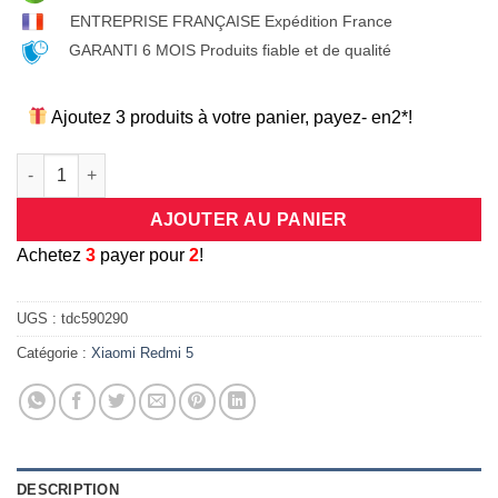
ENTREPRISE FRANÇAISE Expédition France
GARANTI 6 MOIS Produits fiable et de qualité
Ajoutez 3 produits à votre panier, payez- en2*!
quantité de Coque universelle antichocs silicone/cuir beige et
AJOUTER AU PANIER
A
chetez
3
payer pour
2
!
UGS :
tdc590290
Catégorie :
Xiaomi Redmi 5
DESCRIPTION