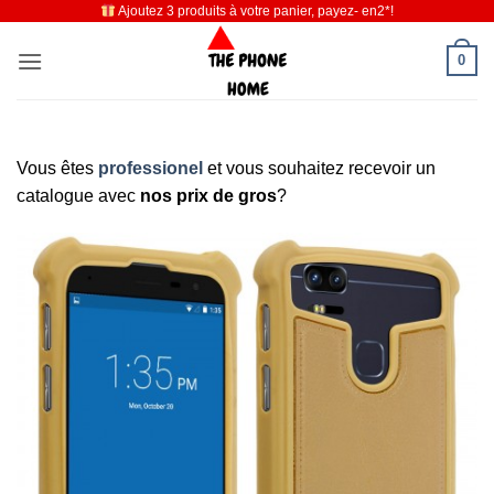
Ajoutez 3 produits à votre panier, payez- en2*!
Passer
au
0
contenu
Vous êtes
professionel
et vous souhaitez recevoir un
catalogue avec
nos prix de gros
?