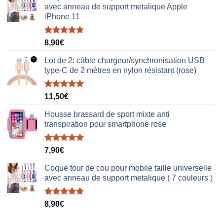
avec anneau de support metalique Apple
iPhone 11
Note
5.00
8,90
€
sur 5
Lot de 2: câble chargeur/synchronisation USB
type-C de 2 mètres en nylon résistant (rose)
Note
5.00
11,50
€
sur 5
Housse brassard de sport mixte anti
transpiration pour smartphone rose
Note
5.00
7,90
€
sur 5
Coque tour de cou pour mobile taille universelle
avec anneau de support metalique ( 7 couleurs )
Note
5.00
8,90
€
sur 5