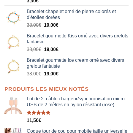
3,30
€
Bracelet chapelet orné de pierre colorés et
d'étoiles dorées
Le
Le
38,00
€
19,00
€
prix
prix
Bracelet gourmette Kiss orné avec divers grelots
initial
actuel
fantaisie
était :
est :
Le
Le
38,00
€
19,00
€
38,00€.
19,00€.
prix
prix
Bracelet gourmette Ice cream orné avec divers
initial
actuel
grelots fantaisie
était :
est :
Le
Le
38,00
€
19,00
€
38,00€.
19,00€.
prix
prix
initial
actuel
PRODUITS LES MIEUX NOTÉS
était :
est :
38,00€.
19,00€.
Lot de 2: câble chargeur/synchronisation micro
USB de 2 mètres en nylon résistant (rose)
Note
5.00
11,50
€
sur 5
Coque tour de cou pour mobile taille universelle