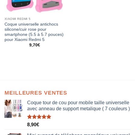
XIAOMI REDMI 5
Coque universelle antichocs
silicone/cuir rose pour
smartphone (5.5 à 5.7 pouces)
pour Xiaomi Redmi 5
9,70
€
MEILLEURES VENTES
Coque tour de cou pour mobile taille universelle
avec anneau de support metalique ( 7 couleurs )
Note
5.00
8,90
€
sur 5