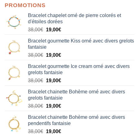
PROMOTIONS
Bracelet chapelet orné de pierre colorés et
d'étoiles dorées
Le
Le
38,00
€
19,00
€
prix
prix
Bracelet gourmette Kiss orné avec divers grelots
initial
actuel
fantaisie
était :
est :
Le
Le
38,00
€
19,00
€
38,00€.
19,00€.
prix
prix
Bracelet gourmette Ice cream orné avec divers
initial
actuel
grelots fantaisie
était :
est :
Le
Le
38,00
€
19,00
€
38,00€.
19,00€.
prix
prix
Bracelet chainette Bohème orné avec divers
initial
actuel
grelots fantaisie
était :
est :
Le
Le
38,00
€
19,00
€
38,00€.
19,00€.
prix
prix
Bracelet chainette Bohème orné avec divers
initial
actuel
pendentifs fantaisie
était :
est :
Le
Le
38,00
€
19,00
€
38,00€.
19,00€.
prix
prix