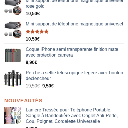
Mini support de téléphone magnétique universel
rose gold
10,50
€
Mini support de téléphone magnétique universel
Note
5.00
10,50
€
sur 5
Coque iPhone semi transparente finition mate
avec protection camera
9,90
€
Perche a selfie telescopique legere avec bouton
declencheur
19,50
€
9,50
€
NOUVEAUTÉS
Lanière Tressée pour Téléphone Portable,
Sangle à Bandoulière avec Onglet Anti-Perte,
Cou, Poignet, Cordelette Universelle