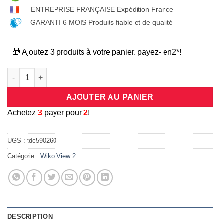
ENTREPRISE FRANÇAISE Expédition France
GARANTI 6 MOIS Produits fiable et de qualité
🎁 Ajoutez 3 produits à votre panier, payez- en2*!
quantité de Coque universelle antichocs silicone/cuir beige et
AJOUTER AU PANIER
A
chetez
3
payer pour
2
!
UGS :
tdc590260
Catégorie :
Wiko View 2
DESCRIPTION