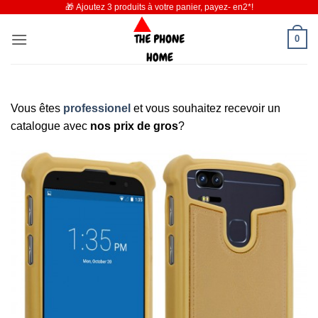
🎁 Ajoutez 3 produits à votre panier, payez- en2*!
Passer
au
0
contenu
Vous êtes
professionel
et vous souhaitez recevoir un
catalogue avec
nos prix de gros
?