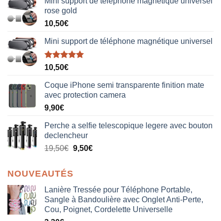
Mini support de téléphone magnétique universel
rose gold
10,50
€
Mini support de téléphone magnétique universel
Note
5.00
10,50
€
sur 5
Coque iPhone semi transparente finition mate
avec protection camera
9,90
€
Perche a selfie telescopique legere avec bouton
declencheur
19,50
€
9,50
€
NOUVEAUTÉS
Lanière Tressée pour Téléphone Portable,
Sangle à Bandoulière avec Onglet Anti-Perte,
Cou, Poignet, Cordelette Universelle