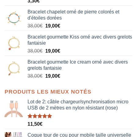
3,30
€
Bracelet chapelet orné de pierre colorés et
d'étoiles dorées
Le
Le
38,00
€
19,00
€
prix
prix
Bracelet gourmette Kiss orné avec divers grelots
initial
actuel
fantaisie
était :
est :
Le
Le
38,00
€
19,00
€
38,00€.
19,00€.
prix
prix
Bracelet gourmette Ice cream orné avec divers
initial
actuel
grelots fantaisie
était :
est :
Le
Le
38,00
€
19,00
€
38,00€.
19,00€.
prix
prix
initial
actuel
PRODUITS LES MIEUX NOTÉS
était :
est :
38,00€.
19,00€.
Lot de 2: câble chargeur/synchronisation micro
USB de 2 mètres en nylon résistant (rose)
Note
5.00
11,50
€
sur 5
Coque tour de cou pour mobile taille universelle