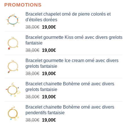
PROMOTIONS
Bracelet chapelet orné de pierre colorés et
d'étoiles dorées
Le
Le
38,00
€
19,00
€
prix
prix
Bracelet gourmette Kiss orné avec divers grelots
initial
actuel
fantaisie
était :
est :
Le
Le
38,00
€
19,00
€
38,00€.
19,00€.
prix
prix
Bracelet gourmette Ice cream orné avec divers
initial
actuel
grelots fantaisie
était :
est :
Le
Le
38,00
€
19,00
€
38,00€.
19,00€.
prix
prix
Bracelet chainette Bohème orné avec divers
initial
actuel
grelots fantaisie
était :
est :
Le
Le
38,00
€
19,00
€
38,00€.
19,00€.
prix
prix
Bracelet chainette Bohème orné avec divers
initial
actuel
pendentifs fantaisie
était :
est :
Le
Le
38,00
€
19,00
€
38,00€.
19,00€.
prix
prix