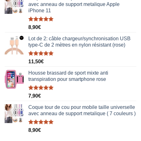
avec anneau de support metalique Apple
iPhone 11
Note
5.00
8,90
€
sur 5
Lot de 2: câble chargeur/synchronisation USB
type-C de 2 mètres en nylon résistant (rose)
Note
5.00
11,50
€
sur 5
Housse brassard de sport mixte anti
transpiration pour smartphone rose
Note
5.00
7,90
€
sur 5
Coque tour de cou pour mobile taille universelle
avec anneau de support metalique ( 7 couleurs )
Note
5.00
8,90
€
sur 5