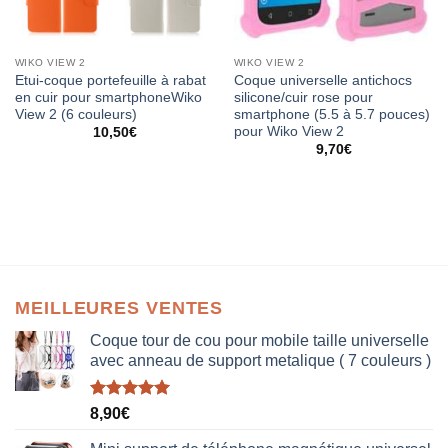
WIKO VIEW 2
WIKO VIEW 2
Etui-coque portefeuille à rabat
Coque universelle antichocs
en cuir pour smartphoneWiko
silicone/cuir rose pour
View 2 (6 couleurs)
smartphone (5.5 à 5.7 pouces)
pour Wiko View 2
10,50
€
9,70
€
MEILLEURES VENTES
Coque tour de cou pour mobile taille universelle
avec anneau de support metalique ( 7 couleurs )
Note
5.00
8,90
€
sur 5