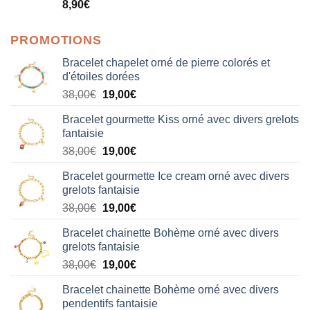
Note
5.00
8,90
€
sur 5
PROMOTIONS
Bracelet chapelet orné de pierre colorés et
d'étoiles dorées
Le
Le
38,00
€
19,00
€
prix
prix
Bracelet gourmette Kiss orné avec divers grelots
initial
actuel
fantaisie
était :
est :
Le
Le
38,00
€
19,00
€
38,00€.
19,00€.
prix
prix
Bracelet gourmette Ice cream orné avec divers
initial
actuel
grelots fantaisie
était :
est :
Le
Le
38,00
€
19,00
€
38,00€.
19,00€.
prix
prix
Bracelet chainette Bohème orné avec divers
initial
actuel
grelots fantaisie
était :
est :
Le
Le
38,00
€
19,00
€
38,00€.
19,00€.
prix
prix
Bracelet chainette Bohème orné avec divers
initial
actuel
pendentifs fantaisie
était :
est :