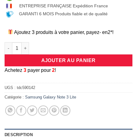
ENTREPRISE FRANÇAISE Expédition France
GARANTI 6 MOIS Produits fiable et de qualité
Ajoutez 3 produits à votre panier, payez- en2*!
quantité de Coque universelle antichocs silicone/cuir beige e
AJOUTER AU PANIER
A
chetez
3
payer pour
2
!
UGS :
tdc590142
Catégorie :
Samsung Galaxy Note 3 Lite
DESCRIPTION