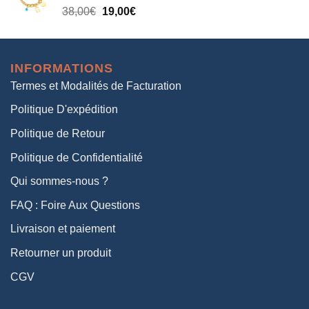
Le
Le
38,00
€
19,00
€
38,00€.
19,00€.
prix
prix
initial
actuel
était :
est :
INFORMATIONS
38,00€.
19,00€.
Termes et Modalités de Facturation
Politique D'expédition
Politique de Retour
Politique de Confidentialité
Qui sommes-nous ?
FAQ : Foire Aux Questions
Livraison et paiement
Retourner un produit
CGV