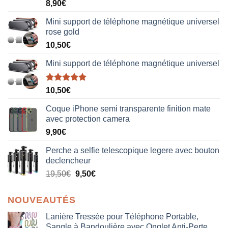
Note
5.00
8,90
€
sur 5
Mini support de téléphone magnétique universel
rose gold
10,50
€
Mini support de téléphone magnétique universel
Note
5.00
10,50
€
sur 5
Coque iPhone semi transparente finition mate
avec protection camera
9,90
€
Perche a selfie telescopique legere avec bouton
declencheur
19,50
€
9,50
€
NOUVEAUTÉS
Lanière Tressée pour Téléphone Portable,
Sangle à Bandoulière avec Onglet Anti-Perte,