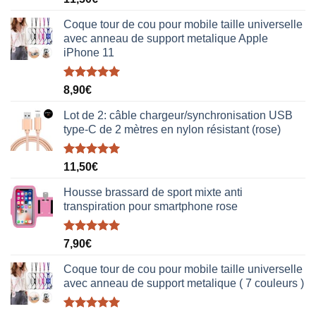
sur 5
Coque tour de cou pour mobile taille universelle
avec anneau de support metalique Apple
iPhone 11
Note
5.00
8,90
€
sur 5
Lot de 2: câble chargeur/synchronisation USB
type-C de 2 mètres en nylon résistant (rose)
Note
5.00
11,50
€
sur 5
Housse brassard de sport mixte anti
transpiration pour smartphone rose
Note
5.00
7,90
€
sur 5
Coque tour de cou pour mobile taille universelle
avec anneau de support metalique ( 7 couleurs )