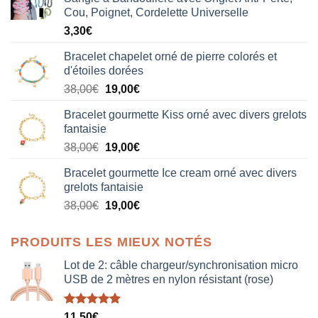
Cou, Poignet, Cordelette Universelle
3,30
€
Bracelet chapelet orné de pierre colorés et
d'étoiles dorées
Le
Le
38,00
€
19,00
€
prix
prix
Bracelet gourmette Kiss orné avec divers grelots
initial
actuel
fantaisie
était :
est :
Le
Le
38,00
€
19,00
€
38,00€.
19,00€.
prix
prix
Bracelet gourmette Ice cream orné avec divers
initial
actuel
grelots fantaisie
était :
est :
Le
Le
38,00
€
19,00
€
38,00€.
19,00€.
prix
prix
initial
actuel
PRODUITS LES MIEUX NOTÉS
était :
est :
38,00€.
19,00€.
Lot de 2: câble chargeur/synchronisation micro
USB de 2 mètres en nylon résistant (rose)
Note
5.00
11,50
€