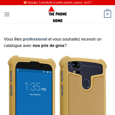
Ajoutez 3 produits à votre panier, payez- en2*!
Passer
au
0
contenu
Vous êtes
professionel
et vous souhaitez recevoir un
catalogue avec
nos prix de gros
?