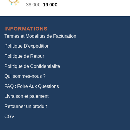
Le
Le
38,00
€
19,00
€
38,00€.
19,00€.
prix
prix
initial
actuel
était :
est :
INFORMATIONS
38,00€.
19,00€.
Termes et Modalités de Facturation
Politique D'expédition
Politique de Retour
Politique de Confidentialité
Qui sommes-nous ?
FAQ : Foire Aux Questions
Livraison et paiement
Retourner un produit
CGV