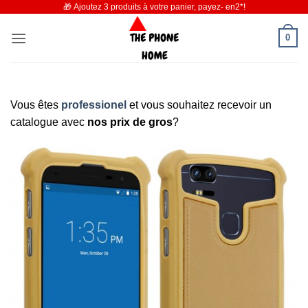
🎁 Ajoutez 3 produits à votre panier, payez- en2*!
Passer
au
0
contenu
Vous êtes
professionel
et vous souhaitez recevoir un
catalogue avec
nos prix de gros
?