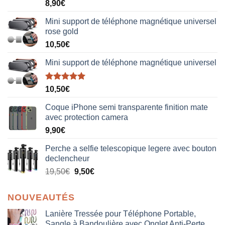
Note
5.00
8,90
€
sur 5
Mini support de téléphone magnétique universel
rose gold
10,50
€
Mini support de téléphone magnétique universel
Note
5.00
10,50
€
sur 5
Coque iPhone semi transparente finition mate
avec protection camera
9,90
€
Perche a selfie telescopique legere avec bouton
declencheur
19,50
€
9,50
€
NOUVEAUTÉS
Lanière Tressée pour Téléphone Portable,
Sangle à Bandoulière avec Onglet Anti-Perte,