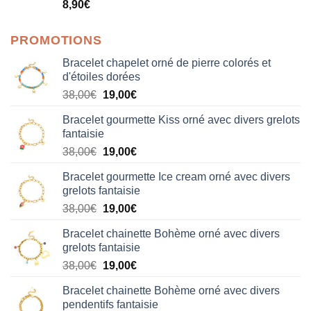
Note
5.00
8,90
€
sur 5
PROMOTIONS
Bracelet chapelet orné de pierre colorés et
d'étoiles dorées
Le
Le
38,00
€
19,00
€
prix
prix
Bracelet gourmette Kiss orné avec divers grelots
initial
actuel
fantaisie
était :
est :
Le
Le
38,00
€
19,00
€
38,00€.
19,00€.
prix
prix
Bracelet gourmette Ice cream orné avec divers
initial
actuel
grelots fantaisie
était :
est :
Le
Le
38,00
€
19,00
€
38,00€.
19,00€.
prix
prix
Bracelet chainette Bohème orné avec divers
initial
actuel
grelots fantaisie
était :
est :
Le
Le
38,00
€
19,00
€
38,00€.
19,00€.
prix
prix
Bracelet chainette Bohème orné avec divers
initial
actuel
pendentifs fantaisie
était :
est :