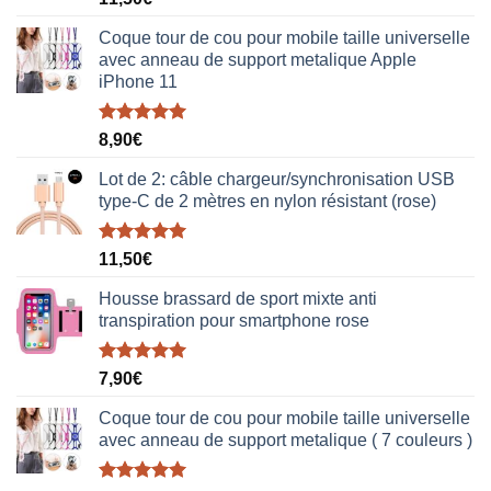
sur 5
Coque tour de cou pour mobile taille universelle
avec anneau de support metalique Apple
iPhone 11
Note
5.00
8,90
€
sur 5
Lot de 2: câble chargeur/synchronisation USB
type-C de 2 mètres en nylon résistant (rose)
Note
5.00
11,50
€
sur 5
Housse brassard de sport mixte anti
transpiration pour smartphone rose
Note
5.00
7,90
€
sur 5
Coque tour de cou pour mobile taille universelle
avec anneau de support metalique ( 7 couleurs )