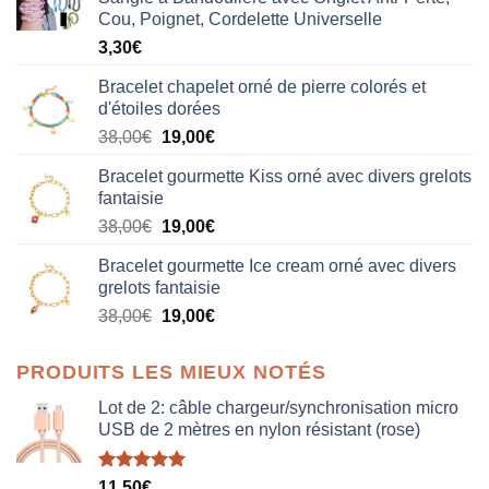
Cou, Poignet, Cordelette Universelle
3,30
€
Bracelet chapelet orné de pierre colorés et
d'étoiles dorées
Le
Le
38,00
€
19,00
€
prix
prix
Bracelet gourmette Kiss orné avec divers grelots
initial
actuel
fantaisie
était :
est :
Le
Le
38,00
€
19,00
€
38,00€.
19,00€.
prix
prix
Bracelet gourmette Ice cream orné avec divers
initial
actuel
grelots fantaisie
était :
est :
Le
Le
38,00
€
19,00
€
38,00€.
19,00€.
prix
prix
initial
actuel
PRODUITS LES MIEUX NOTÉS
était :
est :
38,00€.
19,00€.
Lot de 2: câble chargeur/synchronisation micro
USB de 2 mètres en nylon résistant (rose)
Note
5.00
11,50
€