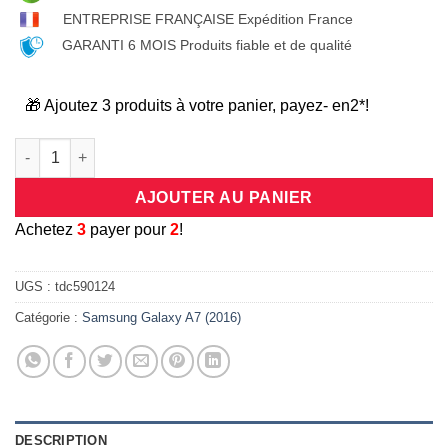
ENTREPRISE FRANÇAISE Expédition France
GARANTI 6 MOIS Produits fiable et de qualité
🎁 Ajoutez 3 produits à votre panier, payez- en2*!
quantité de Coque universelle antichocs silicone/cuir beige e
AJOUTER AU PANIER
A
chetez
3
payer pour
2
!
UGS :
tdc590124
Catégorie :
Samsung Galaxy A7 (2016)
DESCRIPTION