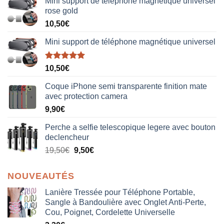
Mini support de téléphone magnétique universel
rose gold
10,50
€
Mini support de téléphone magnétique universel
Note
5.00
10,50
€
sur 5
Coque iPhone semi transparente finition mate
avec protection camera
9,90
€
Perche a selfie telescopique legere avec bouton
declencheur
19,50
€
9,50
€
NOUVEAUTÉS
Lanière Tressée pour Téléphone Portable,
Sangle à Bandoulière avec Onglet Anti-Perte,
Cou, Poignet, Cordelette Universelle