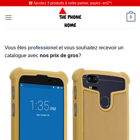
Ajoutez 3 produits à votre panier, payez- en2*!
Passer
au
0
contenu
Vous êtes
professionel
et vous souhaitez recevoir un
catalogue avec
nos prix de gros
?