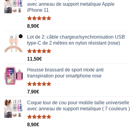
avec anneau de support metalique Apple
iPhone 11
Note
5.00
8,90
€
sur 5
Lot de 2: câble chargeur/synchronisation USB
type-C de 2 mètres en nylon résistant (rose)
Note
5.00
11,50
€
sur 5
Housse brassard de sport mixte anti
transpiration pour smartphone rose
Note
5.00
7,90
€
sur 5
Coque tour de cou pour mobile taille universelle
avec anneau de support metalique ( 7 couleurs )
Note
5.00
8,90
€
sur 5