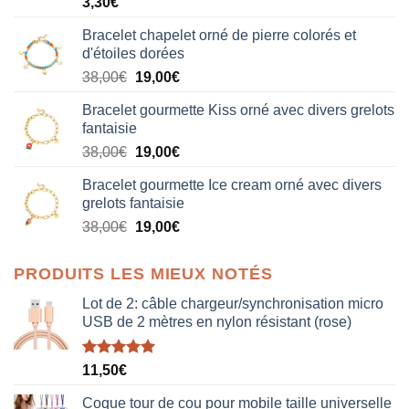
3,30
€
Bracelet chapelet orné de pierre colorés et
d'étoiles dorées
Le
Le
38,00
€
19,00
€
prix
prix
Bracelet gourmette Kiss orné avec divers grelots
initial
actuel
fantaisie
était :
est :
Le
Le
38,00
€
19,00
€
38,00€.
19,00€.
prix
prix
Bracelet gourmette Ice cream orné avec divers
initial
actuel
grelots fantaisie
était :
est :
Le
Le
38,00
€
19,00
€
38,00€.
19,00€.
prix
prix
initial
actuel
PRODUITS LES MIEUX NOTÉS
était :
est :
38,00€.
19,00€.
Lot de 2: câble chargeur/synchronisation micro
USB de 2 mètres en nylon résistant (rose)
Note
5.00
11,50
€
sur 5
Coque tour de cou pour mobile taille universelle