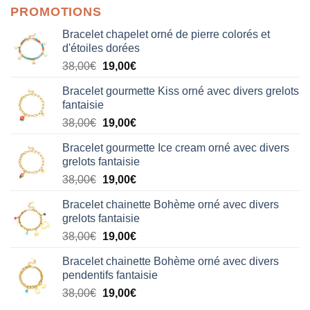
PROMOTIONS
Bracelet chapelet orné de pierre colorés et
d'étoiles dorées
Le
Le
38,00
€
19,00
€
prix
prix
Bracelet gourmette Kiss orné avec divers grelots
initial
actuel
fantaisie
était :
est :
Le
Le
38,00
€
19,00
€
38,00€.
19,00€.
prix
prix
Bracelet gourmette Ice cream orné avec divers
initial
actuel
grelots fantaisie
était :
est :
Le
Le
38,00
€
19,00
€
38,00€.
19,00€.
prix
prix
Bracelet chainette Bohème orné avec divers
initial
actuel
grelots fantaisie
était :
est :
Le
Le
38,00
€
19,00
€
38,00€.
19,00€.
prix
prix
Bracelet chainette Bohème orné avec divers
initial
actuel
pendentifs fantaisie
était :
est :
Le
Le
38,00
€
19,00
€
38,00€.
19,00€.
prix
prix