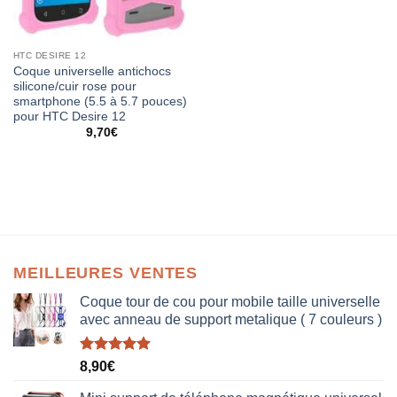
HTC DESIRE 12
Coque universelle antichocs
silicone/cuir rose pour
smartphone (5.5 à 5.7 pouces)
pour HTC Desire 12
9,70
€
MEILLEURES VENTES
Coque tour de cou pour mobile taille universelle
avec anneau de support metalique ( 7 couleurs )
Note
5.00
8,90
€
sur 5