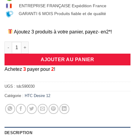
ENTREPRISE FRANÇAISE Expédition France
GARANTI 6 MOIS Produits fiable et de qualité
Ajoutez 3 produits à votre panier, payez- en2*!
quantité de Coque universelle antichocs silicone/cuir beige et
AJOUTER AU PANIER
A
chetez
3
payer pour
2
!
UGS :
tdc590030
Catégorie :
HTC Desire 12
DESCRIPTION