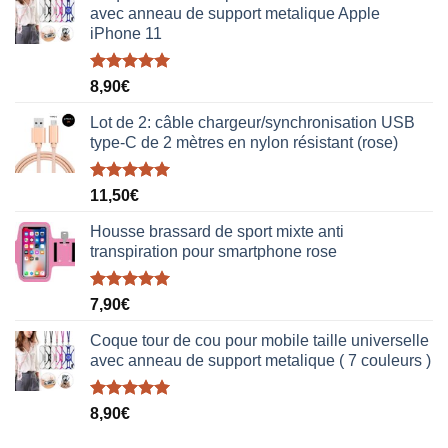
avec anneau de support metalique Apple
iPhone 11
Note
5.00
8,90
€
sur 5
Lot de 2: câble chargeur/synchronisation USB
type-C de 2 mètres en nylon résistant (rose)
Note
5.00
11,50
€
sur 5
Housse brassard de sport mixte anti
transpiration pour smartphone rose
Note
5.00
7,90
€
sur 5
Coque tour de cou pour mobile taille universelle
avec anneau de support metalique ( 7 couleurs )
Note
5.00
8,90
€
sur 5