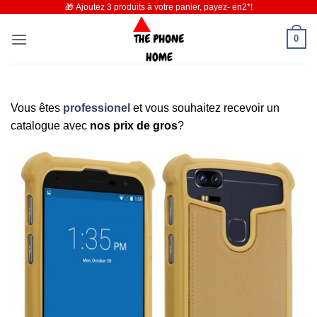
🎁 Ajoutez 3 produits à votre panier, payez- en2*!
Passer
au
0
contenu
Vous êtes
professionel
et vous souhaitez recevoir un
catalogue avec
nos prix de gros
?