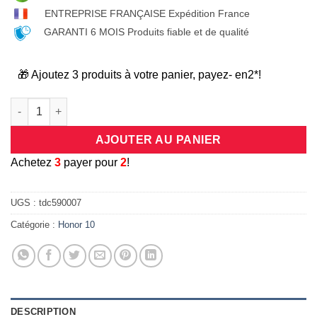
ENTREPRISE FRANÇAISE Expédition France
GARANTI 6 MOIS Produits fiable et de qualité
🎁 Ajoutez 3 produits à votre panier, payez- en2*!
quantité de Coque universelle antichocs silicone/cuir beige et
AJOUTER AU PANIER
A
chetez
3
payer pour
2
!
UGS :
tdc590007
Catégorie :
Honor 10
DESCRIPTION