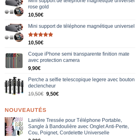
Mini support de téléphone magnétique universel
rose gold
10,50
€
Mini support de téléphone magnétique universel
Note
5.00
10,50
€
sur 5
Coque iPhone semi transparente finition mate
avec protection camera
9,90
€
Perche a selfie telescopique legere avec bouton
declencheur
19,50
€
9,50
€
NOUVEAUTÉS
Lanière Tressée pour Téléphone Portable,
Sangle à Bandoulière avec Onglet Anti-Perte,
Cou, Poignet, Cordelette Universelle