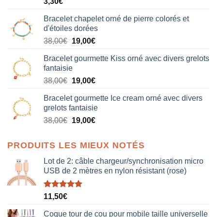
3,30
€
Bracelet chapelet orné de pierre colorés et
d'étoiles dorées
Le
Le
38,00
€
19,00
€
prix
prix
Bracelet gourmette Kiss orné avec divers grelots
initial
actuel
fantaisie
était :
est :
Le
Le
38,00
€
19,00
€
38,00€.
19,00€.
prix
prix
Bracelet gourmette Ice cream orné avec divers
initial
actuel
grelots fantaisie
était :
est :
Le
Le
38,00
€
19,00
€
38,00€.
19,00€.
prix
prix
initial
actuel
PRODUITS LES MIEUX NOTÉS
était :
est :
38,00€.
19,00€.
Lot de 2: câble chargeur/synchronisation micro
USB de 2 mètres en nylon résistant (rose)
Note
5.00
11,50
€
sur 5
Coque tour de cou pour mobile taille universelle