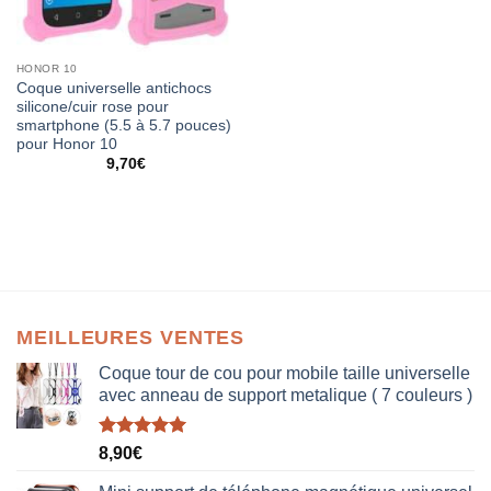
HONOR 10
Coque universelle antichocs
silicone/cuir rose pour
smartphone (5.5 à 5.7 pouces)
pour Honor 10
9,70
€
MEILLEURES VENTES
Coque tour de cou pour mobile taille universelle
avec anneau de support metalique ( 7 couleurs )
Note
5.00
8,90
€
sur 5