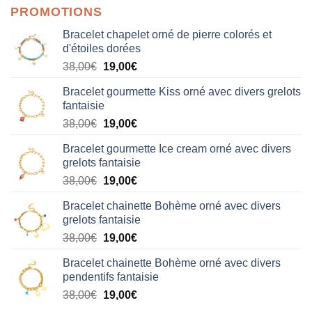
PROMOTIONS
Bracelet chapelet orné de pierre colorés et
d'étoiles dorées
Le
Le
38,00
€
19,00
€
prix
prix
Bracelet gourmette Kiss orné avec divers grelots
initial
actuel
fantaisie
était :
est :
Le
Le
38,00
€
19,00
€
38,00€.
19,00€.
prix
prix
Bracelet gourmette Ice cream orné avec divers
initial
actuel
grelots fantaisie
était :
est :
Le
Le
38,00
€
19,00
€
38,00€.
19,00€.
prix
prix
Bracelet chainette Bohème orné avec divers
initial
actuel
grelots fantaisie
était :
est :
Le
Le
38,00
€
19,00
€
38,00€.
19,00€.
prix
prix
Bracelet chainette Bohème orné avec divers
initial
actuel
pendentifs fantaisie
était :
est :
Le
Le
38,00
€
19,00
€
38,00€.
19,00€.
prix
prix