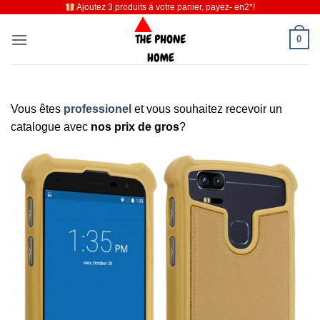
Ajoutez 3 produits à votre panier, payez- en2*!
Passer
au
0
contenu
Vous êtes
professionel
et vous souhaitez recevoir un
catalogue avec
nos prix de gros
?