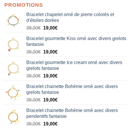
PROMOTIONS
Bracelet chapelet orné de pierre colorés et
d'étoiles dorées
Le
Le
38,00
€
19,00
€
prix
prix
Bracelet gourmette Kiss orné avec divers grelots
initial
actuel
fantaisie
était :
est :
Le
Le
38,00
€
19,00
€
38,00€.
19,00€.
prix
prix
Bracelet gourmette Ice cream orné avec divers
initial
actuel
grelots fantaisie
était :
est :
Le
Le
38,00
€
19,00
€
38,00€.
19,00€.
prix
prix
Bracelet chainette Bohème orné avec divers
initial
actuel
grelots fantaisie
était :
est :
Le
Le
38,00
€
19,00
€
38,00€.
19,00€.
prix
prix
Bracelet chainette Bohème orné avec divers
initial
actuel
pendentifs fantaisie
était :
est :
Le
Le
38,00
€
19,00
€
38,00€.
19,00€.
prix
prix