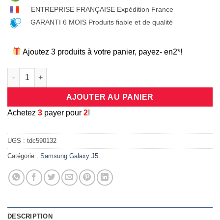
ENTREPRISE FRANÇAISE Expédition France
GARANTI 6 MOIS Produits fiable et de qualité
Ajoutez 3 produits à votre panier, payez- en2*!
quantité de Coque universelle antichocs silicone/cuir beige e
AJOUTER AU PANIER
A
chetez
3
payer pour
2
!
UGS :
tdc590132
Catégorie :
Samsung Galaxy J5
DESCRIPTION