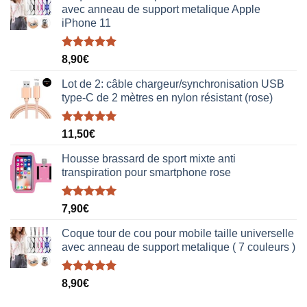
avec anneau de support metalique Apple
iPhone 11
Note
5.00
8,90
€
sur 5
Lot de 2: câble chargeur/synchronisation USB
type-C de 2 mètres en nylon résistant (rose)
Note
5.00
11,50
€
sur 5
Housse brassard de sport mixte anti
transpiration pour smartphone rose
Note
5.00
7,90
€
sur 5
Coque tour de cou pour mobile taille universelle
avec anneau de support metalique ( 7 couleurs )
Note
5.00
8,90
€
sur 5