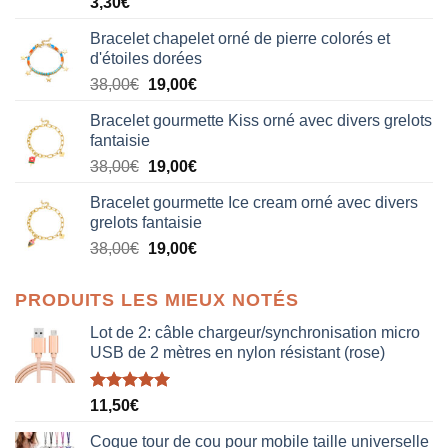
3,30
€
Bracelet chapelet orné de pierre colorés et
d'étoiles dorées
Le
Le
38,00
€
19,00
€
prix
prix
Bracelet gourmette Kiss orné avec divers grelots
initial
actuel
fantaisie
était :
est :
Le
Le
38,00
€
19,00
€
38,00€.
19,00€.
prix
prix
Bracelet gourmette Ice cream orné avec divers
initial
actuel
grelots fantaisie
était :
est :
Le
Le
38,00
€
19,00
€
38,00€.
19,00€.
prix
prix
initial
actuel
PRODUITS LES MIEUX NOTÉS
était :
est :
38,00€.
19,00€.
Lot de 2: câble chargeur/synchronisation micro
USB de 2 mètres en nylon résistant (rose)
Note
5.00
11,50
€
sur 5
Coque tour de cou pour mobile taille universelle