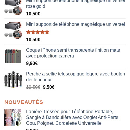
Mini support de téléphone magnétique universel
rose gold
10,50
€
Mini support de téléphone magnétique universel
Note
5.00
10,50
€
sur 5
Coque iPhone semi transparente finition mate
avec protection camera
9,90
€
Perche a selfie telescopique legere avec bouton
declencheur
19,50
€
9,50
€
NOUVEAUTÉS
Lanière Tressée pour Téléphone Portable,
Sangle à Bandoulière avec Onglet Anti-Perte,
Cou, Poignet, Cordelette Universelle