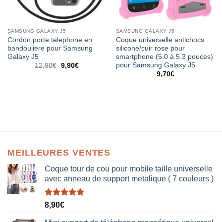
SAMSUNG GALAXY J5
SAMSUNG GALAXY J5
Cordon porte telephone en
Coque universelle antichocs
bandouliere pour Samsung
silicone/cuir rose pour
Galaxy J5
smartphone (5.0 à 5.3 pouces)
pour Samsung Galaxy J5
12,90
€
9,90
€
9,70
€
MEILLEURES VENTES
Coque tour de cou pour mobile taille universelle
avec anneau de support metalique ( 7 couleurs )
Note
5.00
8,90
€
sur 5