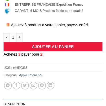
ENTREPRISE FRANÇAISE Expédition France
GARANTI 6 MOIS Produits fiable et de qualité
Ajoutez 3 produits à votre panier, payez- en2*!
quantité de Coque universelle antichocs silicone/cuir beige et
AJOUTER AU PANIER
A
chetez
3
payer pour
2
!
UGS :
tdc590335
Catégorie :
Apple iPhone 5S
DESCRIPTION