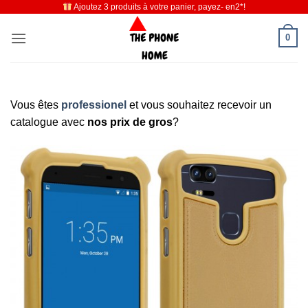
Ajoutez 3 produits à votre panier, payez- en2*!
Passer
au
0
contenu
Vous êtes
professionel
et vous souhaitez recevoir un
catalogue avec
nos prix de gros
?