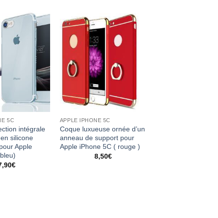
NE 5C
APPLE IPHONE 5C
ction intégrale
Coque luxueuse ornée d’un
en silicone
anneau de support pour
 pour Apple
Apple iPhone 5C ( rouge )
bleu)
8,50
€
7,90
€