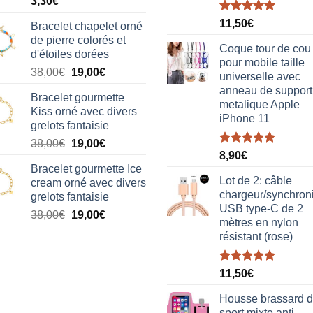
3,30
€
Note
5.00
11,50
€
Bracelet chapelet orné
sur 5
de pierre colorés et
Coque tour de cou
d'étoiles dorées
pour mobile taille
Le
Le
38,00
€
19,00
€
universelle avec
prix
prix
anneau de support
Bracelet gourmette
initial
actuel
metalique Apple
Kiss orné avec divers
était :
est :
iPhone 11
grelots fantaisie
38,00€.
19,00€.
Le
Le
38,00
€
19,00
€
Note
5.00
8,90
€
prix
prix
sur 5
Bracelet gourmette Ice
initial
actuel
Lot de 2: câble
cream orné avec divers
était :
est :
chargeur/synchron
grelots fantaisie
38,00€.
19,00€.
USB type-C de 2
Le
Le
38,00
€
19,00
€
mètres en nylon
prix
prix
résistant (rose)
initial
actuel
était :
est :
Note
5.00
38,00€.
19,00€.
11,50
€
sur 5
Housse brassard 
sport mixte anti