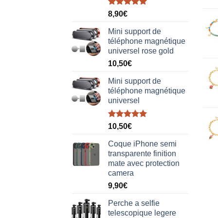
Note
5.00
8,90
€
sur 5
Mini support de
téléphone magnétique
universel rose gold
10,50
€
Mini support de
téléphone magnétique
universel
Note
5.00
10,50
€
sur 5
Coque iPhone semi
transparente finition
mate avec protection
camera
9,90
€
Perche a selfie
telescopique legere