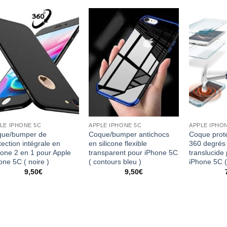
LE IPHONE 5C
APPLE IPHONE 5C
APPLE IPHO
que/bumper de
Coque/bumper antichocs
Coque prote
tection intégrale en
en silicone flexible
360 degrés 
icone 2 en 1 pour Apple
transparent pour iPhone 5C
translucide
one 5C ( noire )
( contours bleu )
iPhone 5C (
9,50
€
9,50
€