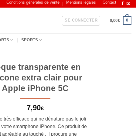
Conditions générales de vente
Mentions légales
Contact
SE CONNECTER
0
0,00
€
ORTS
SPORTS
que transparente en
icone extra clair pour
Apple iPhone 5C
7,90
€
très efficace qui ne dénature pas le joli
 votre smartphone iPhone. Ce produit de
t agréable au touché , il procure une