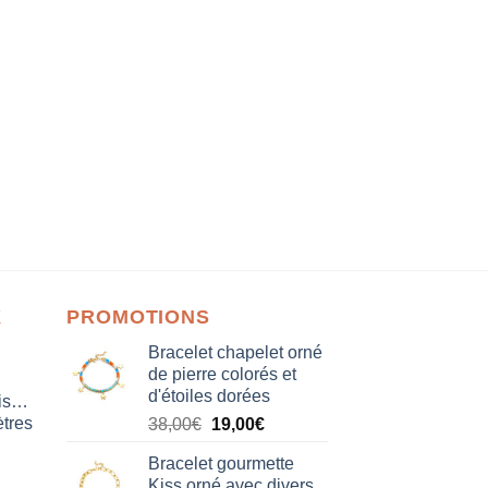
X
PROMOTIONS
Bracelet chapelet orné
de pierre colorés et
d'étoiles dorées
isation
tres
Le
Le
38,00
€
19,00
€
prix
prix
Bracelet gourmette
initial
actuel
Kiss orné avec divers