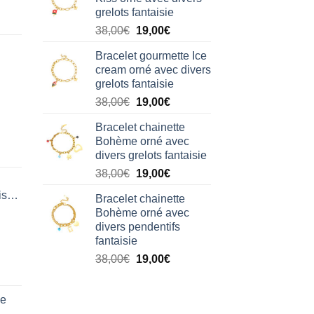
était :
est :
grelots fantaisie
38,00€.
19,00€.
Le
Le
38,00
€
19,00
€
prix
prix
Bracelet gourmette Ice
initial
actuel
cream orné avec divers
était :
est :
grelots fantaisie
38,00€.
19,00€.
Le
Le
38,00
€
19,00
€
prix
prix
Bracelet chainette
initial
actuel
Bohème orné avec
était :
est :
divers grelots fantaisie
38,00€.
19,00€.
Le
Le
38,00
€
19,00
€
prix
prix
isation
Bracelet chainette
initial
actuel
Bohème orné avec
était :
est :
divers pendentifs
38,00€.
19,00€.
fantaisie
Le
Le
38,00
€
19,00
€
prix
prix
initial
actuel
de
était :
est :