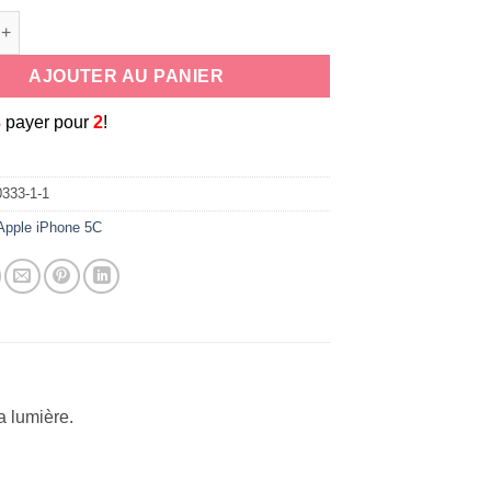
e Coque transparente en silicone extra clair pour Apple iPhone 5
AJOUTER AU PANIER
3
payer pour
2
!
333-1-1
Apple iPhone 5C
a lumière.