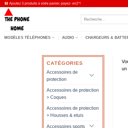
Passer
Ajoutez 3 produits à votre panier, payez- en2*!
au
Recherche
contenu
pour :
MODÈLES TÉLÉPHONES
AUDIO
CHARGEURS & BATTE
Vo
CATÉGORIES
un
Accessoires de
protection
Accessoires de protection
> Coques
Accessoires de protection
> Housses & etuis
Accessoires sports