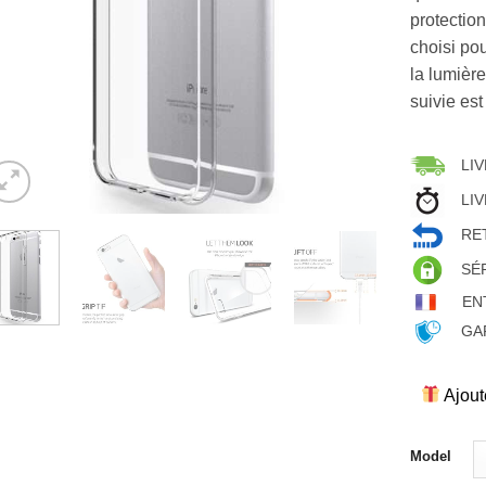
protection
choisi pou
la lumière
suivie est
LIV
LIV
RET
SÉ
EN
GAR
Ajout
Model