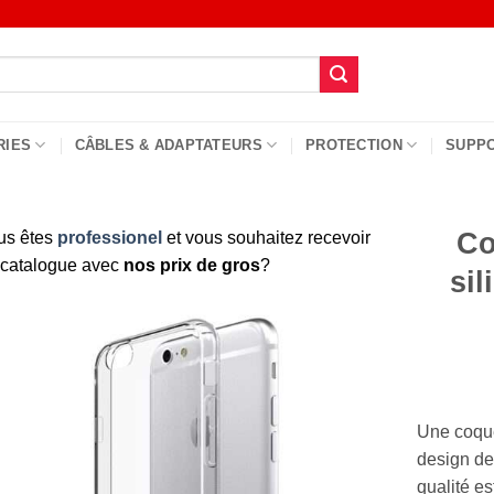
RIES
CÂBLES & ADAPTATEURS
PROTECTION
SUPP
Co
us êtes
professionel
et vous souhaitez recevoir
 catalogue avec
nos prix de gros
?
sil
Une coque 
design de
qualité es