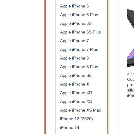
Apple iPhone 6
Apple iPhone 6 Plus
Apple iPhone 6S
Apple iPhone 6S Plus
Apple iPhone 7
Apple iPhone 7 Plus
Apple iPhone 8
Apple iPhone 8 Plus
APPLE IPHONE 5C
APPLE IPHONE 5C
APP
Apple iPhone SE
cs
Coque antichocs rigide en 3
Coque antichocs rigide en 3
Co
Apple iPhone X
e
parties avec contours
parties avec contours
pro
3
dorées pour Apple iPhone
dorées pour Apple iPhone
sil
Apple iPhone XR
e
5C ( rose/dorée)
5C (grise/argentée)
iPh
9,50
€
9,50
€
Apple iPhone XS
Apple iPhone XS Max
iPhone 12 (2020)
iPhone 14