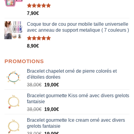
Note
5.00
7,90
€
sur 5
Coque tour de cou pour mobile taille universelle
avec anneau de support metalique ( 7 couleurs )
Note
5.00
8,90
€
sur 5
PROMOTIONS
Bracelet chapelet orné de pierre colorés et
d'étoiles dorées
Le
Le
38,00
€
19,00
€
prix
prix
Bracelet gourmette Kiss orné avec divers grelots
initial
actuel
fantaisie
était :
est :
Le
Le
38,00
€
19,00
€
38,00€.
19,00€.
prix
prix
Bracelet gourmette Ice cream orné avec divers
initial
actuel
grelots fantaisie
était :
est :
Le
Le
38,00
€
19,00
€