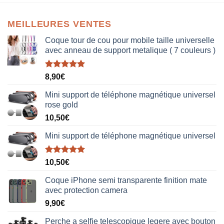
MEILLEURES VENTES
Coque tour de cou pour mobile taille universelle
avec anneau de support metalique ( 7 couleurs )
Note
5.00
8,90
€
sur 5
Mini support de téléphone magnétique universel
rose gold
10,50
€
Mini support de téléphone magnétique universel
Note
5.00
10,50
€
sur 5
Coque iPhone semi transparente finition mate
avec protection camera
9,90
€
Perche a selfie telescopique legere avec bouton