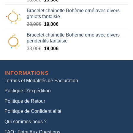
38,00€.
19,00€.
prix
prix
Bracelet chainette Bohème orné avec divers
initial
actuel
grelots fantaisie
était :
est :
Le
Le
38,00
€
19,00
€
38,00€.
19,00€.
prix
prix
Bracelet chainette Bohème orné avec divers
initial
actuel
pendentifs fantaisie
était :
est :
Le
Le
38,00
€
19,00
€
38,00€.
19,00€.
prix
prix
initial
actuel
était :
est :
INFORMATIONS
38,00€.
19,00€.
Termes et Modalités de Facturation
Politique D'expédition
Politique de Retour
Politique de Confidentialité
Qui sommes-nous ?
FAQ : Foire Aux Questions