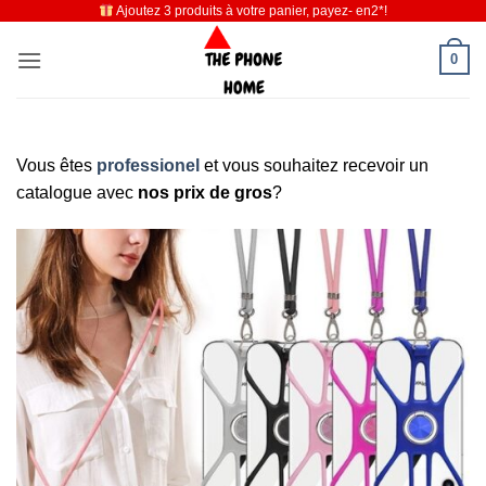
Ajoutez 3 produits à votre panier, payez- en2*!
Passer
au
0
contenu
Vous êtes
professionel
et vous souhaitez recevoir un
catalogue avec
nos prix de gros
?