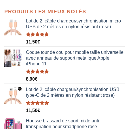
prix
prix
initial
actuel
PRODUITS LES MIEUX NOTÉS
était :
est :
38,00€.
19,00€.
Lot de 2: câble chargeur/synchronisation micro
USB de 2 mètres en nylon résistant (rose)
Note
5.00
11,50
€
sur 5
Coque tour de cou pour mobile taille universelle
avec anneau de support metalique Apple
iPhone 11
Note
5.00
8,90
€
sur 5
Lot de 2: câble chargeur/synchronisation USB
type-C de 2 mètres en nylon résistant (rose)
Note
5.00
11,50
€
sur 5
Housse brassard de sport mixte anti
transpiration pour smartphone rose