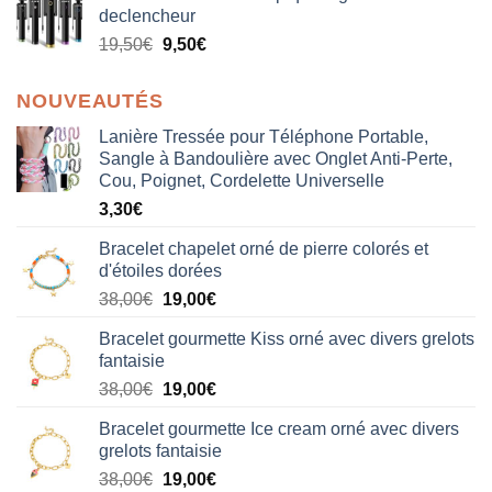
declencheur
19,50
€
9,50
€
NOUVEAUTÉS
Lanière Tressée pour Téléphone Portable,
Sangle à Bandoulière avec Onglet Anti-Perte,
Cou, Poignet, Cordelette Universelle
3,30
€
Bracelet chapelet orné de pierre colorés et
d'étoiles dorées
Le
Le
38,00
€
19,00
€
prix
prix
Bracelet gourmette Kiss orné avec divers grelots
initial
actuel
fantaisie
était :
est :
Le
Le
38,00
€
19,00
€
38,00€.
19,00€.
prix
prix
Bracelet gourmette Ice cream orné avec divers
initial
actuel
grelots fantaisie
était :
est :
Le
Le
38,00
€
19,00
€
38,00€.
19,00€.