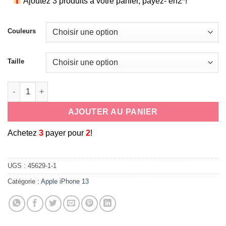
Ajoutez 3 produits à votre panier, payez- en2*!
Couleurs
Taille
quantité de Coque tour de cou pour mobile avec anneau de su
AJOUTER AU PANIER
A
chetez
3
payer pour
2
!
UGS :
45629-1-1
Catégorie :
Apple iPhone 13