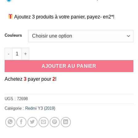
Ajoutez 3 produits à votre panier, payez- en2*!
Couleurs
quantité de coque souple universelle antichoc en silicone co
AJOUTER AU PANIER
A
chetez
3
payer pour
2
!
UGS :
72698
Catégorie :
Redmi Y3 (2019)