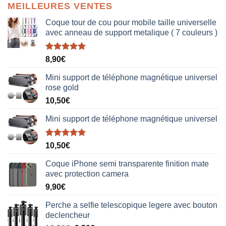
MEILLEURES VENTES
Coque tour de cou pour mobile taille universelle
avec anneau de support metalique ( 7 couleurs )
Note
5.00
8,90
€
sur 5
Mini support de téléphone magnétique universel
rose gold
10,50
€
Mini support de téléphone magnétique universel
Note
5.00
10,50
€
sur 5
Coque iPhone semi transparente finition mate
avec protection camera
9,90
€
Perche a selfie telescopique legere avec bouton
declencheur