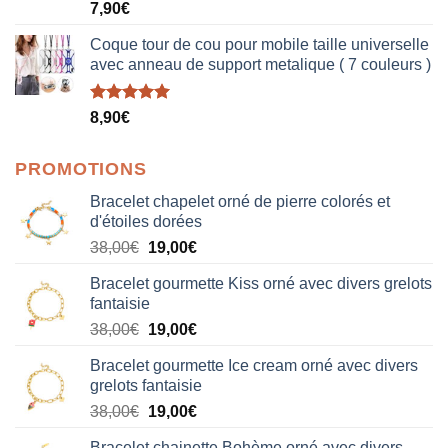
Note
5.00
7,90
€
sur 5
Coque tour de cou pour mobile taille universelle
avec anneau de support metalique ( 7 couleurs )
Note
5.00
8,90
€
sur 5
PROMOTIONS
Bracelet chapelet orné de pierre colorés et
d'étoiles dorées
Le
Le
38,00
€
19,00
€
prix
prix
Bracelet gourmette Kiss orné avec divers grelots
initial
actuel
fantaisie
était :
est :
Le
Le
38,00
€
19,00
€
38,00€.
19,00€.
prix
prix
Bracelet gourmette Ice cream orné avec divers
initial
actuel
grelots fantaisie
était :
est :
Le
Le
38,00
€
19,00
€
38,00€.
19,00€.
prix
prix
Bracelet chainette Bohème orné avec divers