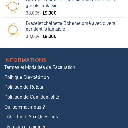
initial
actuel
grelots fantaisie
était :
est :
Le
Le
38,00
€
19,00
€
38,00€.
19,00€.
prix
prix
Bracelet chainette Bohème orné avec divers
initial
actuel
pendentifs fantaisie
était :
est :
Le
Le
38,00
€
19,00
€
38,00€.
19,00€.
prix
prix
initial
actuel
était :
est :
INFORMATIONS
38,00€.
19,00€.
Termes et Modalités de Facturation
Politique D'expédition
Politique de Retour
Politique de Confidentialité
Qui sommes-nous ?
FAQ : Foire Aux Questions
Livraison et paiement