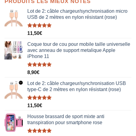
PRODUITS LES MIEUX NOTÉS
était :
est :
38,00€.
19,00€.
Lot de 2: câble chargeur/synchronisation micro
USB de 2 mètres en nylon résistant (rose)
Note
5.00
11,50
€
sur 5
Coque tour de cou pour mobile taille universelle
avec anneau de support metalique Apple
iPhone 11
Note
5.00
8,90
€
sur 5
Lot de 2: câble chargeur/synchronisation USB
type-C de 2 mètres en nylon résistant (rose)
Note
5.00
11,50
€
sur 5
Housse brassard de sport mixte anti
transpiration pour smartphone rose