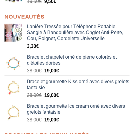
19,50
€
9,50
€
NOUVEAUTÉS
Lanière Tressée pour Téléphone Portable,
Sangle à Bandoulière avec Onglet Anti-Perte,
Cou, Poignet, Cordelette Universelle
3,30
€
Bracelet chapelet orné de pierre colorés et
d'étoiles dorées
Le
Le
38,00
€
19,00
€
prix
prix
Bracelet gourmette Kiss orné avec divers grelots
initial
actuel
fantaisie
était :
est :
Le
Le
38,00
€
19,00
€
38,00€.
19,00€.
prix
prix
Bracelet gourmette Ice cream orné avec divers
initial
actuel
grelots fantaisie
était :
est :
Le
Le
38,00
€
19,00
€
38,00€.
19,00€.
prix
prix
initial
actuel