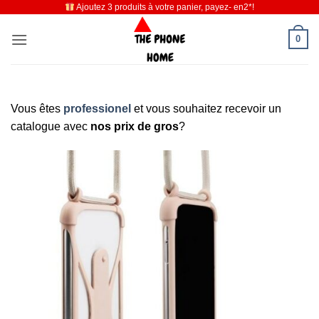
Ajoutez 3 produits à votre panier, payez- en2*!
Passer
au
0
contenu
Vous êtes
professionel
et vous souhaitez recevoir un
catalogue avec
nos prix de gros
?