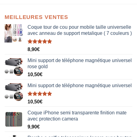
MEILLEURES VENTES
Coque tour de cou pour mobile taille universelle
avec anneau de support metalique ( 7 couleurs )
Note
5.00
8,90
€
sur 5
Mini support de téléphone magnétique universel
rose gold
10,50
€
Mini support de téléphone magnétique universel
Note
5.00
10,50
€
sur 5
Coque iPhone semi transparente finition mate
avec protection camera
9,90
€