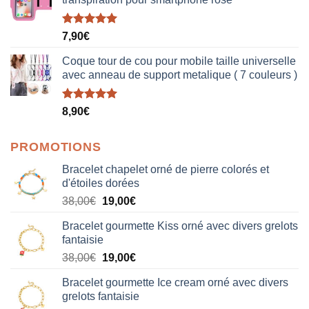
Note
5.00
7,90
€
sur 5
Coque tour de cou pour mobile taille universelle
avec anneau de support metalique ( 7 couleurs )
Note
5.00
8,90
€
sur 5
PROMOTIONS
Bracelet chapelet orné de pierre colorés et
d'étoiles dorées
Le
Le
38,00
€
19,00
€
prix
prix
Bracelet gourmette Kiss orné avec divers grelots
initial
actuel
fantaisie
était :
est :
Le
Le
38,00
€
19,00
€
38,00€.
19,00€.
prix
prix
Bracelet gourmette Ice cream orné avec divers
initial
actuel
grelots fantaisie
était :
est :