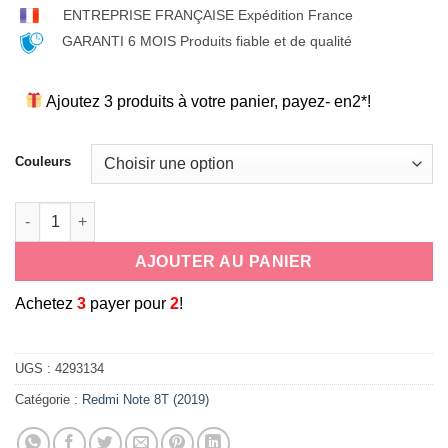
ENTREPRISE FRANÇAISE Expédition France
GARANTI 6 MOIS Produits fiable et de qualité
Ajoutez 3 produits à votre panier, payez- en2*!
Couleurs
quantité de coque souple universelle antichoc en silicone co
AJOUTER AU PANIER
A
chetez
3
payer pour
2
!
UGS :
4293134
Catégorie :
Redmi Note 8T (2019)