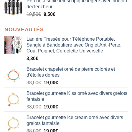
Perche a selfie telescopique legere avec bouton
declencheur
19,50
€
9,50
€
NOUVEAUTÉS
Lanière Tressée pour Téléphone Portable,
Sangle à Bandoulière avec Onglet Anti-Perte,
Cou, Poignet, Cordelette Universelle
3,30
€
Bracelet chapelet orné de pierre colorés et
d'étoiles dorées
Le
Le
38,00
€
19,00
€
prix
prix
Bracelet gourmette Kiss orné avec divers grelots
initial
actuel
fantaisie
était :
est :
Le
Le
38,00
€
19,00
€
38,00€.
19,00€.
prix
prix
Bracelet gourmette Ice cream orné avec divers
initial
actuel
grelots fantaisie
était :
est :
Le
Le
38,00
€
19,00
€
38,00€.
19,00€.