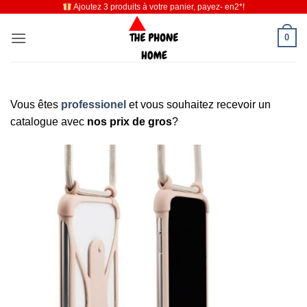
Ajoutez 3 produits à votre panier, payez- en2*!
Passer
au
0
contenu
Vous êtes
professionel
et vous souhaitez recevoir un
catalogue avec
nos prix de gros
?