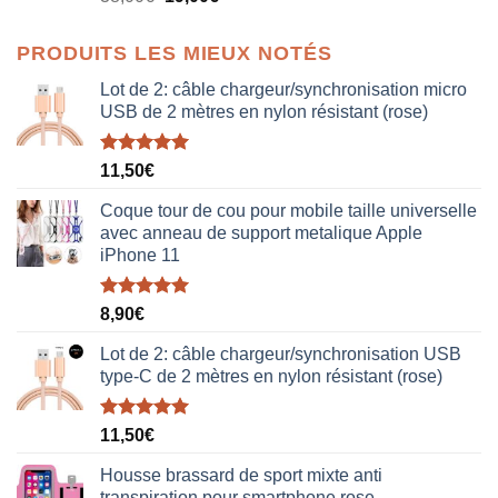
prix
prix
initial
actuel
PRODUITS LES MIEUX NOTÉS
était :
est :
38,00€.
19,00€.
Lot de 2: câble chargeur/synchronisation micro
USB de 2 mètres en nylon résistant (rose)
Note
5.00
11,50
€
sur 5
Coque tour de cou pour mobile taille universelle
avec anneau de support metalique Apple
iPhone 11
Note
5.00
8,90
€
sur 5
Lot de 2: câble chargeur/synchronisation USB
type-C de 2 mètres en nylon résistant (rose)
Note
5.00
11,50
€
sur 5
Housse brassard de sport mixte anti
transpiration pour smartphone rose