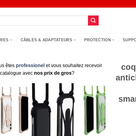
RIES
CÂBLES & ADAPTATEURS
PROTECTION
SUPP
coq
us êtes
professionel
et vous souhaitez recevoir
 catalogue avec
nos prix de gros
?
anti
sma