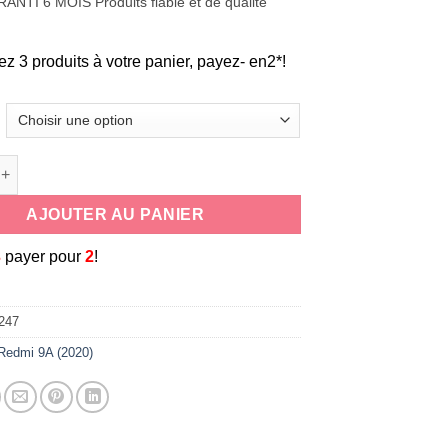
ANTI 6 MOIS Produits fiable et de qualité
ez 3 produits à votre panier, payez- en2*!
de coque souple universelle antichoc en silicone cordon tour de
AJOUTER AU PANIER
3
payer pour
2
!
247
Redmi 9A (2020)