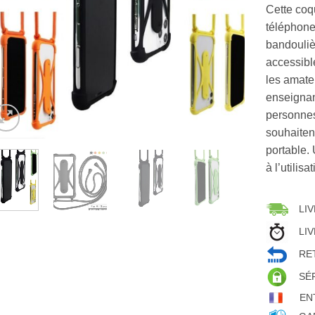
Cette coq
téléphone
bandoulièr
accessibl
les amate
enseignan
personnes
souhaiten
portable.
à l’utilis
LIV
LIV
RET
SÉ
EN