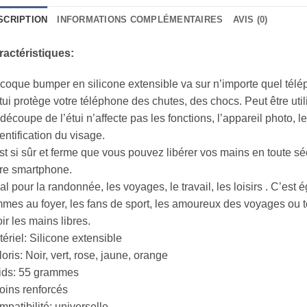
SCRIPTION
INFORMATIONS COMPLÉMENTAIRES
AVIS (0)
ractéristiques:
coque bumper en silicone extensible va sur n’importe quel télé
tui protège votre téléphone des chutes, des chocs. Peut être ut
découpe de l’étui n’affecte pas les fonctions, l’appareil photo, le f
dentification du visage.
est si sûr et ferme que vous pouvez libérer vos mains en toute sé
re smartphone.
al pour la randonnée, les voyages, le travail, les loisirs . C’est
mes au foyer, les fans de sport, les amoureux des voyages ou 
ir les mains libres.
ériel: Silicone extensible
oris: Noir, vert, rose, jaune, orange
ids: 55 grammes
oins renforcés
patibilité: universelle