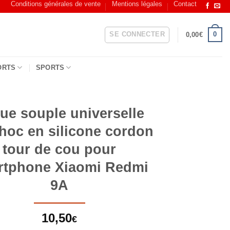
Conditions générales de vente
Mentions légales
Contact
SE CONNECTER
0
0,00
€
ORTS
SPORTS
ue souple universelle
choc en silicone cordon
tour de cou pour
rtphone Xiaomi Redmi
9A
10,50
€