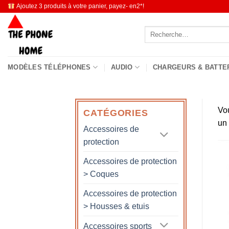
Passer
Ajoutez 3 produits à votre panier, payez- en2*!
au
Recherche
contenu
pour :
MODÈLES TÉLÉPHONES
AUDIO
CHARGEURS & BATTE
Vo
CATÉGORIES
un
Accessoires de
protection
Accessoires de protection
> Coques
Accessoires de protection
> Housses & etuis
Accessoires sports