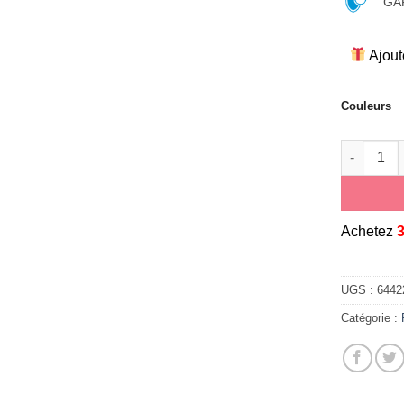
GAR
Ajout
Couleurs
quantité 
A
chetez
UGS :
6442
Catégorie :