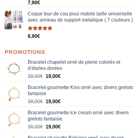
Note
5.00
7,90
€
sur 5
Coque tour de cou pour mobile taille universelle
avec anneau de support metalique ( 7 couleurs )
Note
5.00
8,90
€
sur 5
PROMOTIONS
Bracelet chapelet orné de pierre colorés et
d'étoiles dorées
Le
Le
38,00
€
19,00
€
prix
prix
Bracelet gourmette Kiss orné avec divers grelots
initial
actuel
fantaisie
était :
est :
Le
Le
38,00
€
19,00
€
38,00€.
19,00€.
prix
prix
Bracelet gourmette Ice cream orné avec divers
initial
actuel
grelots fantaisie
était :
est :
Le
Le
38,00
€
19,00
€
38,00€.
19,00€.
prix
prix
Bracelet chainette Bohème orné avec divers