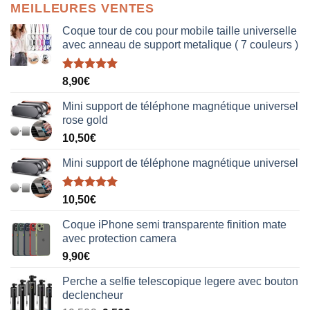
MEILLEURES VENTES
Coque tour de cou pour mobile taille universelle
avec anneau de support metalique ( 7 couleurs )
Note
5.00
8,90
€
sur 5
Mini support de téléphone magnétique universel
rose gold
10,50
€
Mini support de téléphone magnétique universel
Note
5.00
10,50
€
sur 5
Coque iPhone semi transparente finition mate
avec protection camera
9,90
€
Perche a selfie telescopique legere avec bouton
declencheur