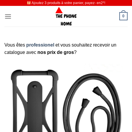
Ajoutez 3 produits à votre panier, payez- en2*!
Passer
au
0
contenu
Vous êtes
professionel
et vous souhaitez recevoir un
catalogue avec
nos prix de gros
?