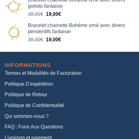
initial
actuel
grelots fantaisie
était :
est :
Le
Le
38,00
€
19,00
€
38,00€.
19,00€.
prix
prix
Bracelet chainette Bohème orné avec divers
initial
actuel
pendentifs fantaisie
était :
est :
Le
Le
38,00
€
19,00
€
38,00€.
19,00€.
prix
prix
initial
actuel
était :
est :
INFORMATIONS
38,00€.
19,00€.
Termes et Modalités de Facturation
Politique D'expédition
Politique de Retour
Politique de Confidentialité
Qui sommes-nous ?
FAQ : Foire Aux Questions
Livraison et paiement