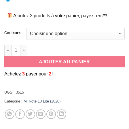
Ajoutez 3 produits à votre panier, payez- en2*!
Couleurs
quantité de coque souple universelle antichoc en silicone cor
AJOUTER AU PANIER
A
chetez
3
payer pour
2
!
UGS :
3515
Catégorie :
Mi Note 10 Lite (2020)