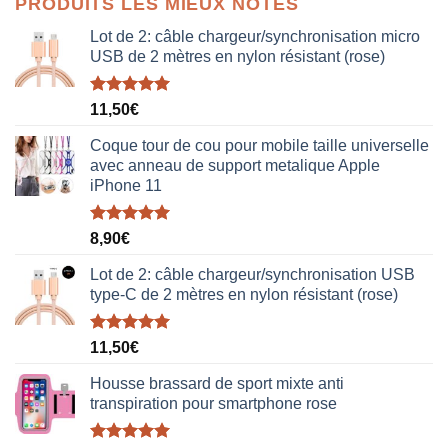
PRODUITS LES MIEUX NOTÉS
était :
est :
38,00€.
19,00€.
Lot de 2: câble chargeur/synchronisation micro
USB de 2 mètres en nylon résistant (rose)
Note
5.00
11,50
€
sur 5
Coque tour de cou pour mobile taille universelle
avec anneau de support metalique Apple
iPhone 11
Note
5.00
8,90
€
sur 5
Lot de 2: câble chargeur/synchronisation USB
type-C de 2 mètres en nylon résistant (rose)
Note
5.00
11,50
€
sur 5
Housse brassard de sport mixte anti
transpiration pour smartphone rose