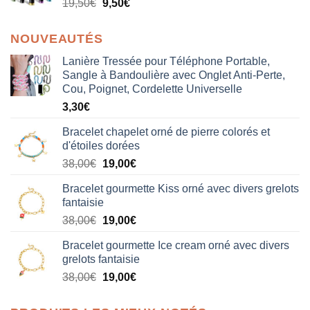
19,50
€
9,50
€
NOUVEAUTÉS
Lanière Tressée pour Téléphone Portable,
Sangle à Bandoulière avec Onglet Anti-Perte,
Cou, Poignet, Cordelette Universelle
3,30
€
Bracelet chapelet orné de pierre colorés et
d'étoiles dorées
Le
Le
38,00
€
19,00
€
prix
prix
Bracelet gourmette Kiss orné avec divers grelots
initial
actuel
fantaisie
était :
est :
Le
Le
38,00
€
19,00
€
38,00€.
19,00€.
prix
prix
Bracelet gourmette Ice cream orné avec divers
initial
actuel
grelots fantaisie
était :
est :
Le
Le
38,00
€
19,00
€
38,00€.
19,00€.
prix
prix
initial
actuel