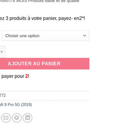
ANTI 6 MOIS Produits fiable et de qualité
ez 3 produits à votre panier, payez- en2*!
de coque souple universelle antichoc en silicone cordon tour de 
AJOUTER AU PANIER
3
payer pour
2
!
772
Mi 9 Pro 5G (2019)