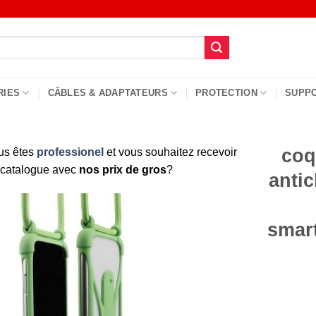
RIES
CÂBLES & ADAPTATEURS
PROTECTION
SUPP
coq
us êtes
professionel
et vous souhaitez recevoir
 catalogue avec
nos prix de gros
?
anti
smar