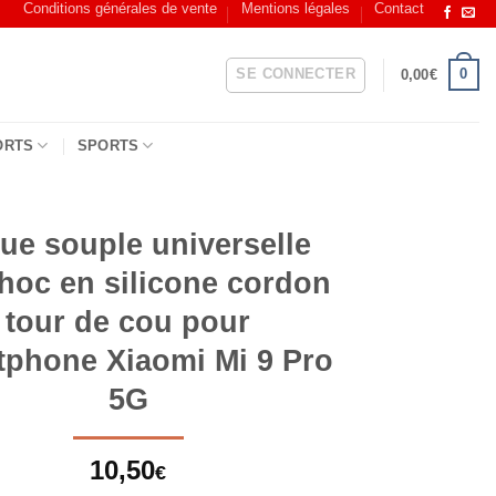
Conditions générales de vente
Mentions légales
Contact
SE CONNECTER
0
0,00
€
ORTS
SPORTS
ue souple universelle
choc en silicone cordon
tour de cou pour
tphone Xiaomi Mi 9 Pro
5G
10,50
€