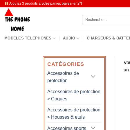
Passer
Ajoutez 3 produits à votre panier, payez- en2*!
au
Recherche
contenu
pour :
MODÈLES TÉLÉPHONES
AUDIO
CHARGEURS & BATTE
Vo
CATÉGORIES
un
Accessoires de
protection
Accessoires de protection
> Coques
Accessoires de protection
> Housses & etuis
Accessoires sports