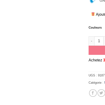
GAR
Ajout
Couleurs
quantité 
A
chetez
UGS :
9187
Catégorie :