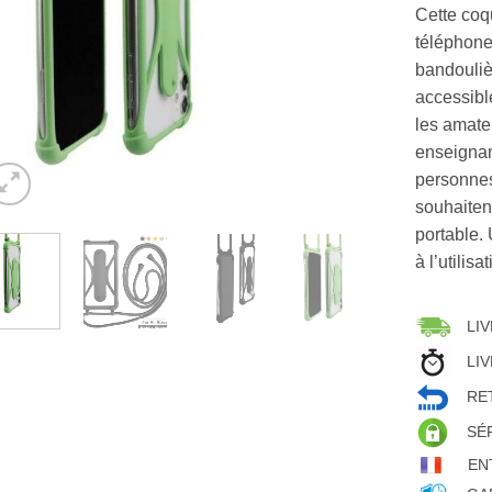
Cette coq
téléphone
bandoulièr
accessibl
les amate
enseignan
personnes
souhaiten
portable.
à l’utilis
LIV
LIV
RET
SÉ
EN