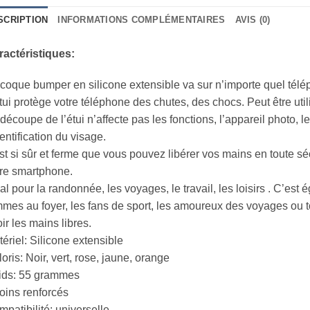
SCRIPTION
INFORMATIONS COMPLÉMENTAIRES
AVIS (0)
ractéristiques:
coque bumper en silicone extensible va sur n’importe quel télé
tui protège votre téléphone des chutes, des chocs. Peut être ut
découpe de l’étui n’affecte pas les fonctions, l’appareil photo, le f
dentification du visage.
est si sûr et ferme que vous pouvez libérer vos mains en toute sé
re smartphone.
al pour la randonnée, les voyages, le travail, les loisirs . C’est
mes au foyer, les fans de sport, les amoureux des voyages ou 
ir les mains libres.
ériel: Silicone extensible
oris: Noir, vert, rose, jaune, orange
ids: 55 grammes
oins renforcés
patibilité: universelle