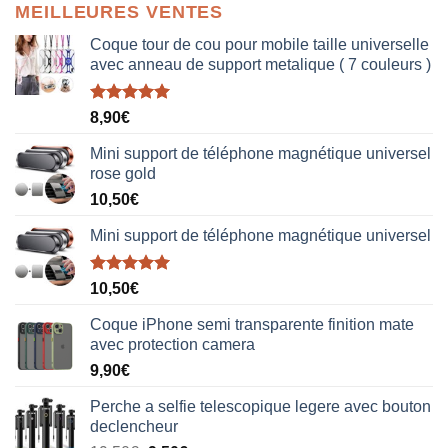
MEILLEURES VENTES
Coque tour de cou pour mobile taille universelle
avec anneau de support metalique ( 7 couleurs )
Note
5.00
8,90
€
sur 5
Mini support de téléphone magnétique universel
rose gold
10,50
€
Mini support de téléphone magnétique universel
Note
5.00
10,50
€
sur 5
Coque iPhone semi transparente finition mate
avec protection camera
9,90
€
Perche a selfie telescopique legere avec bouton
declencheur