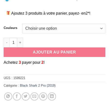
Ajoutez 3 produits à votre panier, payez- en2*!
Couleurs
quantité de coque souple universelle antichoc en silicone cor
AJOUTER AU PANIER
A
chetez
3
payer pour
2
!
UGS :
1599221
Catégorie :
Black Shark 2 Pro (2019)