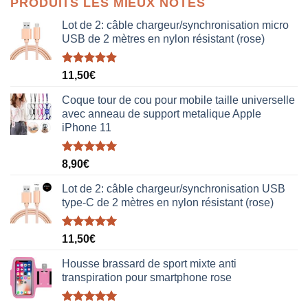
PRODUITS LES MIEUX NOTÉS
était :
est :
38,00€.
19,00€.
Lot de 2: câble chargeur/synchronisation micro
USB de 2 mètres en nylon résistant (rose)
Note
5.00
11,50
€
sur 5
Coque tour de cou pour mobile taille universelle
avec anneau de support metalique Apple
iPhone 11
Note
5.00
8,90
€
sur 5
Lot de 2: câble chargeur/synchronisation USB
type-C de 2 mètres en nylon résistant (rose)
Note
5.00
11,50
€
sur 5
Housse brassard de sport mixte anti
transpiration pour smartphone rose