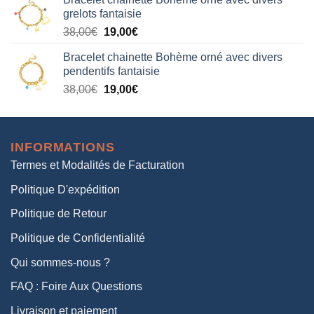
initial
actuel
grelots fantaisie
était :
est :
Le
Le
38,00
€
19,00
€
38,00€.
19,00€.
prix
prix
Bracelet chainette Bohème orné avec divers
initial
actuel
pendentifs fantaisie
était :
est :
Le
Le
38,00
€
19,00
€
38,00€.
19,00€.
prix
prix
initial
actuel
était :
est :
INFORMATIONS
38,00€.
19,00€.
Termes et Modalités de Facturation
Politique D'expédition
Politique de Retour
Politique de Confidentialité
Qui sommes-nous ?
FAQ : Foire Aux Questions
Livraison et paiement