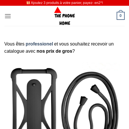
Ajoutez 3 produits à votre panier, payez- en2*!
Passer
au
0
contenu
Vous êtes
professionel
et vous souhaitez recevoir un
catalogue avec
nos prix de gros
?