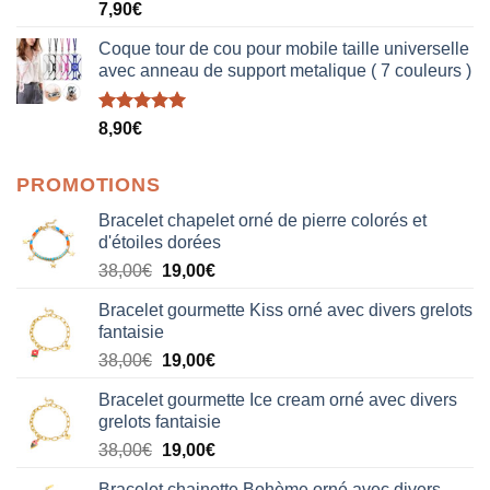
Note
5.00
7,90
€
sur 5
Coque tour de cou pour mobile taille universelle
avec anneau de support metalique ( 7 couleurs )
Note
5.00
8,90
€
sur 5
PROMOTIONS
Bracelet chapelet orné de pierre colorés et
d'étoiles dorées
Le
Le
38,00
€
19,00
€
prix
prix
Bracelet gourmette Kiss orné avec divers grelots
initial
actuel
fantaisie
était :
est :
Le
Le
38,00
€
19,00
€
38,00€.
19,00€.
prix
prix
Bracelet gourmette Ice cream orné avec divers
initial
actuel
grelots fantaisie
était :
est :
Le
Le
38,00
€
19,00
€
38,00€.
19,00€.
prix
prix
Bracelet chainette Bohème orné avec divers