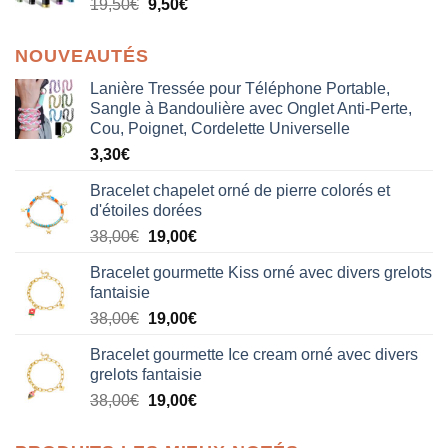
19,50
€
9,50
€
NOUVEAUTÉS
Lanière Tressée pour Téléphone Portable,
Sangle à Bandoulière avec Onglet Anti-Perte,
Cou, Poignet, Cordelette Universelle
3,30
€
Bracelet chapelet orné de pierre colorés et
d'étoiles dorées
Le
Le
38,00
€
19,00
€
prix
prix
Bracelet gourmette Kiss orné avec divers grelots
initial
actuel
fantaisie
était :
est :
Le
Le
38,00
€
19,00
€
38,00€.
19,00€.
prix
prix
Bracelet gourmette Ice cream orné avec divers
initial
actuel
grelots fantaisie
était :
est :
Le
Le
38,00
€
19,00
€
38,00€.
19,00€.
prix
prix
initial
actuel