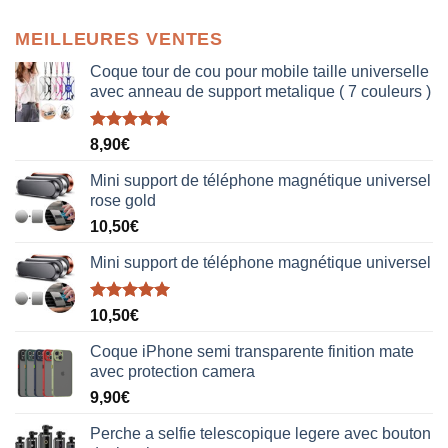
MEILLEURES VENTES
Coque tour de cou pour mobile taille universelle
avec anneau de support metalique ( 7 couleurs )
Note
5.00
8,90
€
sur 5
Mini support de téléphone magnétique universel
rose gold
10,50
€
Mini support de téléphone magnétique universel
Note
5.00
10,50
€
sur 5
Coque iPhone semi transparente finition mate
avec protection camera
9,90
€
Perche a selfie telescopique legere avec bouton