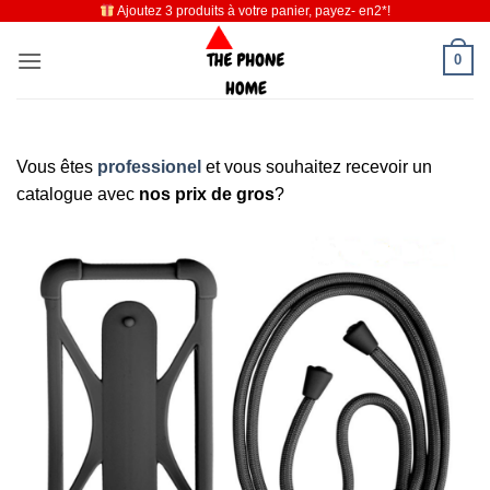
Ajoutez 3 produits à votre panier, payez- en2*!
Passer
au
0
contenu
Vous êtes
professionel
et vous souhaitez recevoir un
catalogue avec
nos prix de gros
?