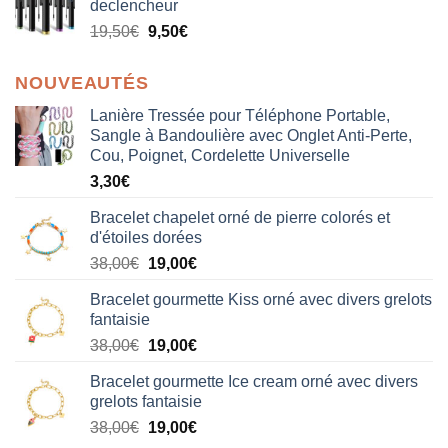
declencheur
19,50
€
9,50
€
NOUVEAUTÉS
Lanière Tressée pour Téléphone Portable,
Sangle à Bandoulière avec Onglet Anti-Perte,
Cou, Poignet, Cordelette Universelle
3,30
€
Bracelet chapelet orné de pierre colorés et
d'étoiles dorées
Le
Le
38,00
€
19,00
€
prix
prix
Bracelet gourmette Kiss orné avec divers grelots
initial
actuel
fantaisie
était :
est :
Le
Le
38,00
€
19,00
€
38,00€.
19,00€.
prix
prix
Bracelet gourmette Ice cream orné avec divers
initial
actuel
grelots fantaisie
était :
est :
Le
Le
38,00
€
19,00
€
38,00€.
19,00€.
prix
prix