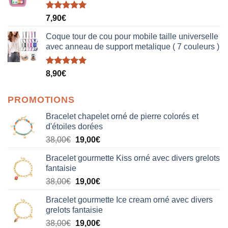
Note
5.00
7,90
€
sur 5
Coque tour de cou pour mobile taille universelle
avec anneau de support metalique ( 7 couleurs )
Note
5.00
8,90
€
sur 5
PROMOTIONS
Bracelet chapelet orné de pierre colorés et
d'étoiles dorées
Le
Le
38,00
€
19,00
€
prix
prix
Bracelet gourmette Kiss orné avec divers grelots
initial
actuel
fantaisie
était :
est :
Le
Le
38,00
€
19,00
€
38,00€.
19,00€.
prix
prix
Bracelet gourmette Ice cream orné avec divers
initial
actuel
grelots fantaisie
était :
est :
Le
Le
38,00
€
19,00
€
38,00€.
19,00€.