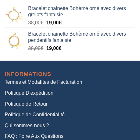
prix
prix
Bracelet chainette Bohème orné avec divers
initial
actuel
grelots fantaisie
était :
est :
Le
Le
38,00
€
19,00
€
38,00€.
19,00€.
prix
prix
Bracelet chainette Bohème orné avec divers
initial
actuel
pendentifs fantaisie
était :
est :
Le
Le
38,00
€
19,00
€
38,00€.
19,00€.
prix
prix
initial
actuel
était :
est :
INFORMATIONS
38,00€.
19,00€.
Termes et Modalités de Facturation
Politique D'expédition
Politique de Retour
Politique de Confidentialité
Qui sommes-nous ?
FAQ : Foire Aux Questions