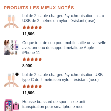
initial
actuel
PRODUITS LES MIEUX NOTÉS
était :
est :
38,00€.
19,00€.
Lot de 2: câble chargeur/synchronisation micro
USB de 2 mètres en nylon résistant (rose)
Note
5.00
11,50
€
sur 5
Coque tour de cou pour mobile taille universelle
avec anneau de support metalique Apple
iPhone 11
Note
5.00
8,90
€
sur 5
Lot de 2: câble chargeur/synchronisation USB
type-C de 2 mètres en nylon résistant (rose)
Note
5.00
11,50
€
sur 5
Housse brassard de sport mixte anti
transpiration pour smartphone rose