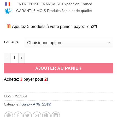
ENTREPRISE FRANÇAISE Expédition France
GARANTI 6 MOIS Produits fiable et de qualité
Ajoutez 3 produits à votre panier, payez- en2*!
Couleurs
quantité de coque souple universelle antichoc en silicone c
AJOUTER AU PANIER
A
chetez
3
payer pour
2
!
UGS :
7514684
Catégorie :
Galaxy A70s (2019)