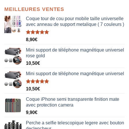
MEILLEURES VENTES
Coque tour de cou pour mobile taille universelle
avec anneau de support metalique ( 7 couleurs )
Note
5.00
8,90
€
sur 5
Mini support de téléphone magnétique universel
rose gold
10,50
€
Mini support de téléphone magnétique universel
Note
5.00
10,50
€
sur 5
Coque iPhone semi transparente finition mate
avec protection camera
9,90
€
Perche a selfie telescopique legere avec bouton
declencheur