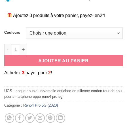
Ajoutez 3 produits à votre panier, payez- en2*!
Couleurs
quantité de coque souple universelle antichoc en silicone c
AJOUTER AU PANIER
A
chetez
3
payer pour
2
!
UGS :
coque-souple-universelle-antichoc-en-silicone-cordon-tour-de-cou-
pour-smartphone-oppo-reno4-pro-5g
Catégorie :
Reno4 Pro 5G (2020)