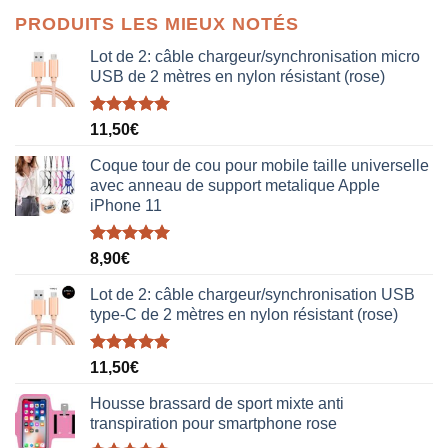
initial
actuel
PRODUITS LES MIEUX NOTÉS
était :
est :
38,00€.
19,00€.
Lot de 2: câble chargeur/synchronisation micro
USB de 2 mètres en nylon résistant (rose)
Note
5.00
11,50
€
sur 5
Coque tour de cou pour mobile taille universelle
avec anneau de support metalique Apple
iPhone 11
Note
5.00
8,90
€
sur 5
Lot de 2: câble chargeur/synchronisation USB
type-C de 2 mètres en nylon résistant (rose)
Note
5.00
11,50
€
sur 5
Housse brassard de sport mixte anti
transpiration pour smartphone rose