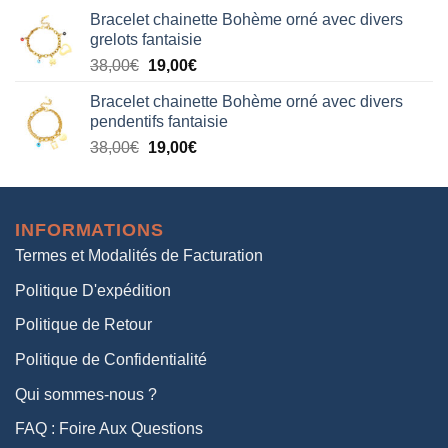
prix
prix
Bracelet chainette Bohème orné avec divers
initial
actuel
grelots fantaisie
était :
est :
Le
Le
38,00
€
19,00
€
38,00€.
19,00€.
prix
prix
Bracelet chainette Bohème orné avec divers
initial
actuel
pendentifs fantaisie
était :
est :
Le
Le
38,00
€
19,00
€
38,00€.
19,00€.
prix
prix
initial
actuel
était :
est :
INFORMATIONS
38,00€.
19,00€.
Termes et Modalités de Facturation
Politique D'expédition
Politique de Retour
Politique de Confidentialité
Qui sommes-nous ?
FAQ : Foire Aux Questions