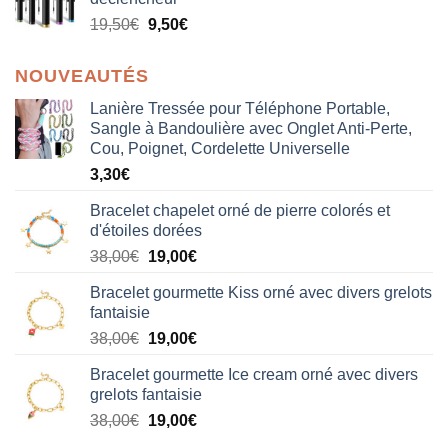
19,50
€
9,50
€
NOUVEAUTÉS
Lanière Tressée pour Téléphone Portable,
Sangle à Bandoulière avec Onglet Anti-Perte,
Cou, Poignet, Cordelette Universelle
3,30
€
Bracelet chapelet orné de pierre colorés et
d'étoiles dorées
Le
Le
38,00
€
19,00
€
prix
prix
Bracelet gourmette Kiss orné avec divers grelots
initial
actuel
fantaisie
était :
est :
Le
Le
38,00
€
19,00
€
38,00€.
19,00€.
prix
prix
Bracelet gourmette Ice cream orné avec divers
initial
actuel
grelots fantaisie
était :
est :
Le
Le
38,00
€
19,00
€
38,00€.
19,00€.
prix
prix