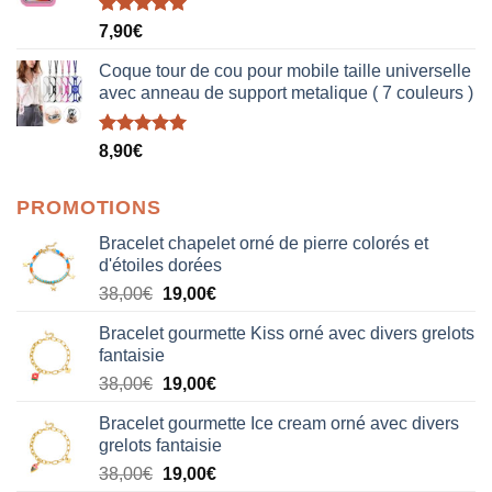
Note
5.00
7,90
€
sur 5
Coque tour de cou pour mobile taille universelle
avec anneau de support metalique ( 7 couleurs )
Note
5.00
8,90
€
sur 5
PROMOTIONS
Bracelet chapelet orné de pierre colorés et
d'étoiles dorées
Le
Le
38,00
€
19,00
€
prix
prix
Bracelet gourmette Kiss orné avec divers grelots
initial
actuel
fantaisie
était :
est :
Le
Le
38,00
€
19,00
€
38,00€.
19,00€.
prix
prix
Bracelet gourmette Ice cream orné avec divers
initial
actuel
grelots fantaisie
était :
est :
Le
Le
38,00
€
19,00
€
38,00€.
19,00€.