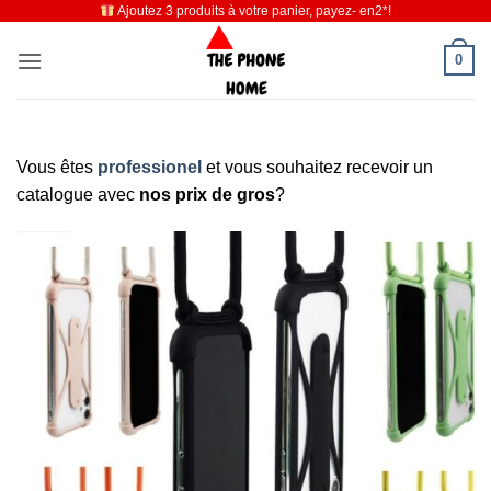
Ajoutez 3 produits à votre panier, payez- en2*!
Passer
au
0
contenu
Vous êtes
professionel
et vous souhaitez recevoir un
catalogue avec
nos prix de gros
?