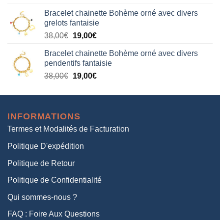
prix
prix
Bracelet chainette Bohème orné avec divers
initial
actuel
grelots fantaisie
était :
est :
Le
Le
38,00
€
19,00
€
38,00€.
19,00€.
prix
prix
Bracelet chainette Bohème orné avec divers
initial
actuel
pendentifs fantaisie
était :
est :
Le
Le
38,00
€
19,00
€
38,00€.
19,00€.
prix
prix
initial
actuel
était :
est :
INFORMATIONS
38,00€.
19,00€.
Termes et Modalités de Facturation
Politique D'expédition
Politique de Retour
Politique de Confidentialité
Qui sommes-nous ?
FAQ : Foire Aux Questions