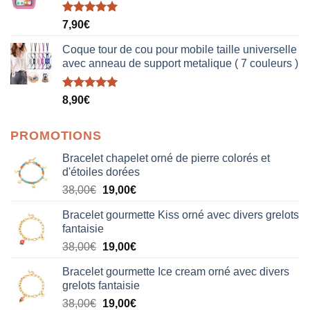
Note
5.00
7,90
€
sur 5
Coque tour de cou pour mobile taille universelle
avec anneau de support metalique ( 7 couleurs )
Note
5.00
8,90
€
sur 5
PROMOTIONS
Bracelet chapelet orné de pierre colorés et
d'étoiles dorées
Le
Le
38,00
€
19,00
€
prix
prix
Bracelet gourmette Kiss orné avec divers grelots
initial
actuel
fantaisie
était :
est :
Le
Le
38,00
€
19,00
€
38,00€.
19,00€.
prix
prix
Bracelet gourmette Ice cream orné avec divers
initial
actuel
grelots fantaisie
était :
est :
Le
Le
38,00
€
19,00
€
38,00€.
19,00€.