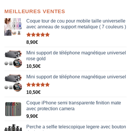
MEILLEURES VENTES
Coque tour de cou pour mobile taille universelle
avec anneau de support metalique ( 7 couleurs )
Note
5.00
8,90
€
sur 5
Mini support de téléphone magnétique universel
rose gold
10,50
€
Mini support de téléphone magnétique universel
Note
5.00
10,50
€
sur 5
Coque iPhone semi transparente finition mate
avec protection camera
9,90
€
Perche a selfie telescopique legere avec bouton