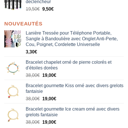
declencheur
19,50
€
9,50
€
NOUVEAUTÉS
Lanière Tressée pour Téléphone Portable,
Sangle à Bandoulière avec Onglet Anti-Perte,
Cou, Poignet, Cordelette Universelle
3,30
€
Bracelet chapelet orné de pierre colorés et
d'étoiles dorées
Le
Le
38,00
€
19,00
€
prix
prix
Bracelet gourmette Kiss orné avec divers grelots
initial
actuel
fantaisie
était :
est :
Le
Le
38,00
€
19,00
€
38,00€.
19,00€.
prix
prix
Bracelet gourmette Ice cream orné avec divers
initial
actuel
grelots fantaisie
était :
est :
Le
Le
38,00
€
19,00
€
38,00€.
19,00€.
prix
prix