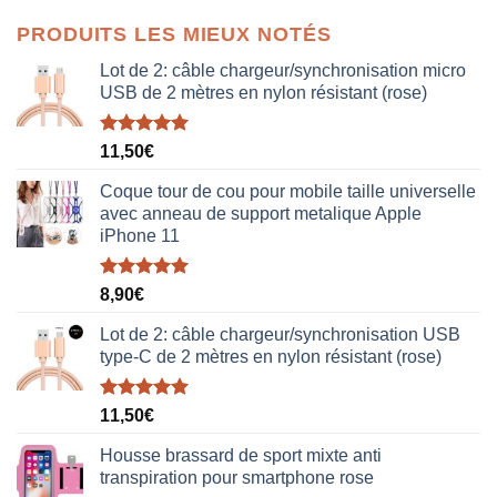
initial
actuel
PRODUITS LES MIEUX NOTÉS
était :
est :
38,00€.
19,00€.
Lot de 2: câble chargeur/synchronisation micro
USB de 2 mètres en nylon résistant (rose)
Note
5.00
11,50
€
sur 5
Coque tour de cou pour mobile taille universelle
avec anneau de support metalique Apple
iPhone 11
Note
5.00
8,90
€
sur 5
Lot de 2: câble chargeur/synchronisation USB
type-C de 2 mètres en nylon résistant (rose)
Note
5.00
11,50
€
sur 5
Housse brassard de sport mixte anti
transpiration pour smartphone rose