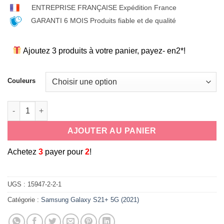
ENTREPRISE FRANÇAISE Expédition France
GARANTI 6 MOIS Produits fiable et de qualité
Ajoutez 3 produits à votre panier, payez- en2*!
Couleurs
quantité de coque souple antichoc en silicone cordon tour d
AJOUTER AU PANIER
A
chetez
3
payer pour
2
!
UGS :
15947-2-2-1
Catégorie :
Samsung Galaxy S21+ 5G (2021)