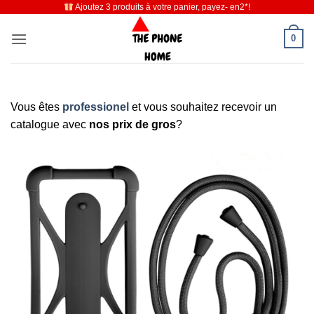
Ajoutez 3 produits à votre panier, payez- en2*!
Passer
au
0
contenu
Vous êtes
professionel
et vous souhaitez recevoir un
catalogue avec
nos prix de gros
?