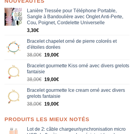
NOUVEAUTÉS
Lanière Tressée pour Téléphone Portable,
Sangle à Bandoulière avec Onglet Anti-Perte,
Cou, Poignet, Cordelette Universelle
3,30
€
Bracelet chapelet orné de pierre colorés et
d'étoiles dorées
Le
Le
38,00
€
19,00
€
prix
prix
Bracelet gourmette Kiss orné avec divers grelots
initial
actuel
fantaisie
était :
est :
Le
Le
38,00
€
19,00
€
38,00€.
19,00€.
prix
prix
Bracelet gourmette Ice cream orné avec divers
initial
actuel
grelots fantaisie
était :
est :
Le
Le
38,00
€
19,00
€
38,00€.
19,00€.
prix
prix
initial
actuel
PRODUITS LES MIEUX NOTÉS
était :
est :
38,00€.
19,00€.
Lot de 2: câble chargeur/synchronisation micro