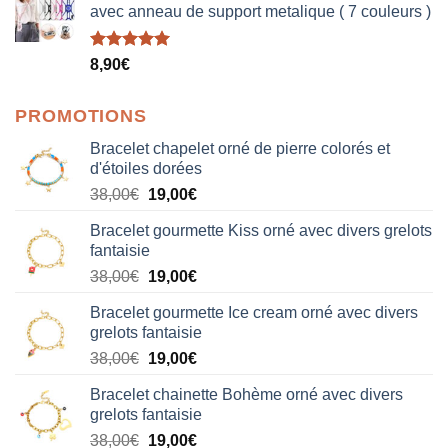
avec anneau de support metalique ( 7 couleurs )
Note
5.00
8,90
€
sur 5
PROMOTIONS
Bracelet chapelet orné de pierre colorés et
d'étoiles dorées
Le
Le
38,00
€
19,00
€
prix
prix
Bracelet gourmette Kiss orné avec divers grelots
initial
actuel
fantaisie
était :
est :
Le
Le
38,00
€
19,00
€
38,00€.
19,00€.
prix
prix
Bracelet gourmette Ice cream orné avec divers
initial
actuel
grelots fantaisie
était :
est :
Le
Le
38,00
€
19,00
€
38,00€.
19,00€.
prix
prix
Bracelet chainette Bohème orné avec divers
initial
actuel
grelots fantaisie
était :
est :
Le
Le
38,00
€
19,00
€
38,00€.
19,00€.