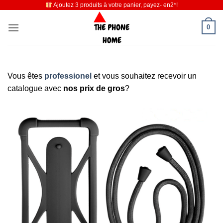
Ajoutez 3 produits à votre panier, payez- en2*!
Passer
au
0
contenu
Vous êtes
professionel
et vous souhaitez recevoir un
catalogue avec
nos prix de gros
?