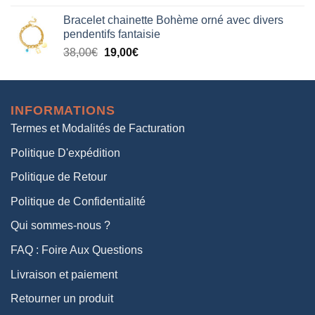
prix
prix
Bracelet chainette Bohème orné avec divers
initial
actuel
pendentifs fantaisie
était :
est :
Le
Le
38,00
€
19,00
€
38,00€.
19,00€.
prix
prix
initial
actuel
était :
est :
INFORMATIONS
38,00€.
19,00€.
Termes et Modalités de Facturation
Politique D'expédition
Politique de Retour
Politique de Confidentialité
Qui sommes-nous ?
FAQ : Foire Aux Questions
Livraison et paiement
Retourner un produit