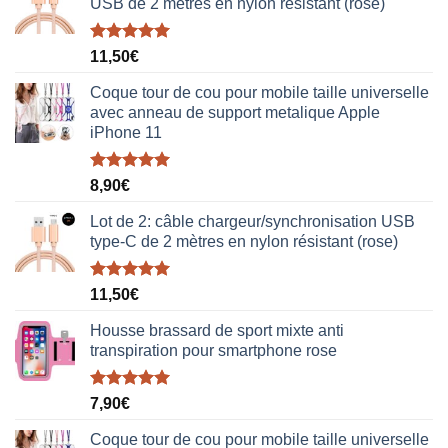
USB de 2 mètres en nylon résistant (rose)
Note
5.00
11,50
€
sur 5
Coque tour de cou pour mobile taille universelle
avec anneau de support metalique Apple
iPhone 11
Note
5.00
8,90
€
sur 5
Lot de 2: câble chargeur/synchronisation USB
type-C de 2 mètres en nylon résistant (rose)
Note
5.00
11,50
€
sur 5
Housse brassard de sport mixte anti
transpiration pour smartphone rose
Note
5.00
7,90
€
sur 5
Coque tour de cou pour mobile taille universelle