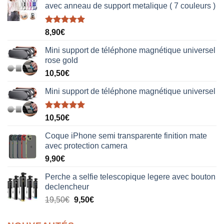
avec anneau de support metalique ( 7 couleurs )
Note
5.00
8,90
€
sur 5
Mini support de téléphone magnétique universel
rose gold
10,50
€
Mini support de téléphone magnétique universel
Note
5.00
10,50
€
sur 5
Coque iPhone semi transparente finition mate
avec protection camera
9,90
€
Perche a selfie telescopique legere avec bouton
declencheur
19,50
€
9,50
€