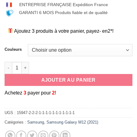
ENTREPRISE FRANÇAISE Expédition France
GARANTI 6 MOIS Produits fiable et de qualité
Ajoutez 3 produits à votre panier, payez- en2*!
Couleurs
quantité de Coque souple antichoc en silicone cordon tour d
AJOUTER AU PANIER
A
chetez
3
payer pour
2
!
UGS :
15947-2-2-2-1-1-1-1-1-1-1-1-1-1-1
Catégories :
Samsung
,
Samsung Galaxy M12 (2021)