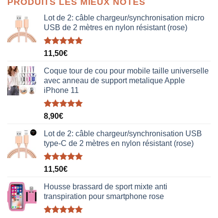
PRODUITS LES MIEUX NOTÉS
était :
est :
38,00€.
19,00€.
Lot de 2: câble chargeur/synchronisation micro
USB de 2 mètres en nylon résistant (rose)
Note
5.00
11,50
€
sur 5
Coque tour de cou pour mobile taille universelle
avec anneau de support metalique Apple
iPhone 11
Note
5.00
8,90
€
sur 5
Lot de 2: câble chargeur/synchronisation USB
type-C de 2 mètres en nylon résistant (rose)
Note
5.00
11,50
€
sur 5
Housse brassard de sport mixte anti
transpiration pour smartphone rose