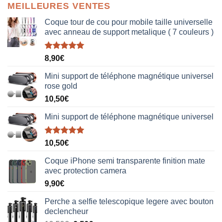
MEILLEURES VENTES
Coque tour de cou pour mobile taille universelle
avec anneau de support metalique ( 7 couleurs )
Note
5.00
8,90
€
sur 5
Mini support de téléphone magnétique universel
rose gold
10,50
€
Mini support de téléphone magnétique universel
Note
5.00
10,50
€
sur 5
Coque iPhone semi transparente finition mate
avec protection camera
9,90
€
Perche a selfie telescopique legere avec bouton
declencheur