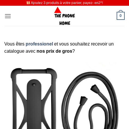
Ajoutez 3 produits à votre panier, payez- en2*!
Passer
au
0
contenu
Vous êtes
professionel
et vous souhaitez recevoir un
catalogue avec
nos prix de gros
?