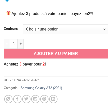
Ajoutez 3 produits à votre panier, payez- en2*!
Couleurs
quantité de coque souple antichoc en silicone cordon tour d
AJOUTER AU PANIER
A
chetez
3
payer pour
2
!
UGS :
15946-1-1-1-1-1-2
Catégorie :
Samsung Galaxy A72 (2021)