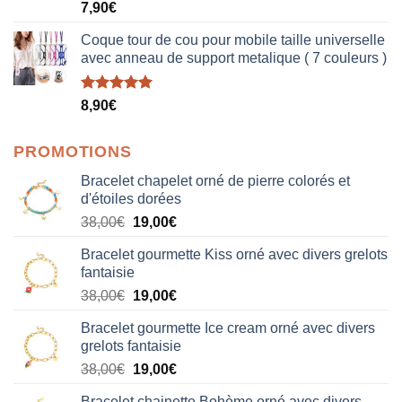
Note
5.00
7,90
€
sur 5
Coque tour de cou pour mobile taille universelle
avec anneau de support metalique ( 7 couleurs )
Note
5.00
8,90
€
sur 5
PROMOTIONS
Bracelet chapelet orné de pierre colorés et
d'étoiles dorées
Le
Le
38,00
€
19,00
€
prix
prix
Bracelet gourmette Kiss orné avec divers grelots
initial
actuel
fantaisie
était :
est :
Le
Le
38,00
€
19,00
€
38,00€.
19,00€.
prix
prix
Bracelet gourmette Ice cream orné avec divers
initial
actuel
grelots fantaisie
était :
est :
Le
Le
38,00
€
19,00
€
38,00€.
19,00€.
prix
prix
Bracelet chainette Bohème orné avec divers