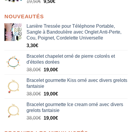
19,50
€
9,50
€
NOUVEAUTÉS
Lanière Tressée pour Téléphone Portable,
Sangle à Bandoulière avec Onglet Anti-Perte,
Cou, Poignet, Cordelette Universelle
3,30
€
Bracelet chapelet orné de pierre colorés et
d'étoiles dorées
Le
Le
38,00
€
19,00
€
prix
prix
Bracelet gourmette Kiss orné avec divers grelots
initial
actuel
fantaisie
était :
est :
Le
Le
38,00
€
19,00
€
38,00€.
19,00€.
prix
prix
Bracelet gourmette Ice cream orné avec divers
initial
actuel
grelots fantaisie
était :
est :
Le
Le
38,00
€
19,00
€
38,00€.
19,00€.
prix
prix
initial
actuel