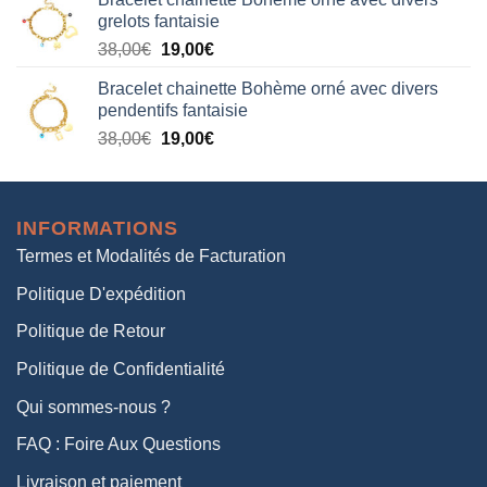
initial
actuel
grelots fantaisie
était :
est :
Le
Le
38,00
€
19,00
€
38,00€.
19,00€.
prix
prix
Bracelet chainette Bohème orné avec divers
initial
actuel
pendentifs fantaisie
était :
est :
Le
Le
38,00
€
19,00
€
38,00€.
19,00€.
prix
prix
initial
actuel
était :
est :
INFORMATIONS
38,00€.
19,00€.
Termes et Modalités de Facturation
Politique D'expédition
Politique de Retour
Politique de Confidentialité
Qui sommes-nous ?
FAQ : Foire Aux Questions
Livraison et paiement