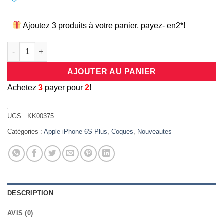
Ajoutez 3 produits à votre panier, payez- en2*!
quantité de Coque luxueuse ornée d'un anneau de support pour
AJOUTER AU PANIER
A
chetez
3
payer pour
2
!
UGS :
KK00375
Catégories :
Apple iPhone 6S Plus
,
Coques
,
Nouveautes
DESCRIPTION
AVIS (0)