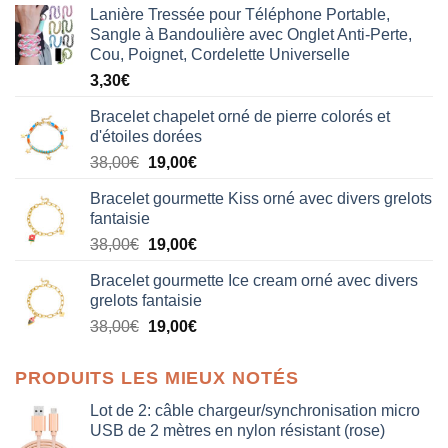
Lanière Tressée pour Téléphone Portable,
Sangle à Bandoulière avec Onglet Anti-Perte,
Cou, Poignet, Cordelette Universelle
3,30
€
Bracelet chapelet orné de pierre colorés et
d'étoiles dorées
Le
Le
38,00
€
19,00
€
prix
prix
Bracelet gourmette Kiss orné avec divers grelots
initial
actuel
fantaisie
était :
est :
Le
Le
38,00
€
19,00
€
38,00€.
19,00€.
prix
prix
Bracelet gourmette Ice cream orné avec divers
initial
actuel
grelots fantaisie
était :
est :
Le
Le
38,00
€
19,00
€
38,00€.
19,00€.
prix
prix
initial
actuel
PRODUITS LES MIEUX NOTÉS
était :
est :
38,00€.
19,00€.
Lot de 2: câble chargeur/synchronisation micro
USB de 2 mètres en nylon résistant (rose)