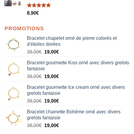
Note
5.00
8,90
€
sur 5
PROMOTIONS
Bracelet chapelet orné de pierre colorés et
d'étoiles dorées
Le
Le
38,00
€
19,00
€
prix
prix
Bracelet gourmette Kiss orné avec divers grelots
initial
actuel
fantaisie
était :
est :
Le
Le
38,00
€
19,00
€
38,00€.
19,00€.
prix
prix
Bracelet gourmette Ice cream orné avec divers
initial
actuel
grelots fantaisie
était :
est :
Le
Le
38,00
€
19,00
€
38,00€.
19,00€.
prix
prix
Bracelet chainette Bohème orné avec divers
initial
actuel
grelots fantaisie
était :
est :
Le
Le
38,00
€
19,00
€
38,00€.
19,00€.
prix
prix