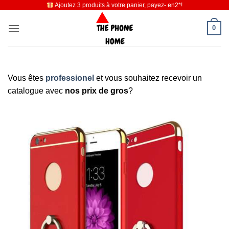
Ajoutez 3 produits à votre panier, payez- en2*!
Passer
au
0
contenu
Vous êtes
professionel
et vous souhaitez recevoir un
catalogue avec
nos prix de gros
?