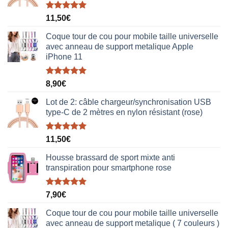
Note
5.00
11,50
€
sur 5
Coque tour de cou pour mobile taille universelle
avec anneau de support metalique Apple
iPhone 11
Note
5.00
8,90
€
sur 5
Lot de 2: câble chargeur/synchronisation USB
type-C de 2 mètres en nylon résistant (rose)
Note
5.00
11,50
€
sur 5
Housse brassard de sport mixte anti
transpiration pour smartphone rose
Note
5.00
7,90
€
sur 5
Coque tour de cou pour mobile taille universelle
avec anneau de support metalique ( 7 couleurs )