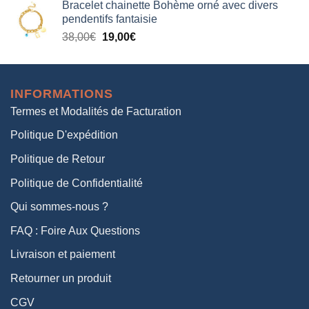
Bracelet chainette Bohème orné avec divers
initial
actuel
pendentifs fantaisie
était :
est :
Le
Le
38,00
€
19,00
€
38,00€.
19,00€.
prix
prix
initial
actuel
était :
est :
INFORMATIONS
38,00€.
19,00€.
Termes et Modalités de Facturation
Politique D'expédition
Politique de Retour
Politique de Confidentialité
Qui sommes-nous ?
FAQ : Foire Aux Questions
Livraison et paiement
Retourner un produit
CGV