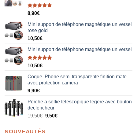
Note
5.00
8,90
€
sur 5
Mini support de téléphone magnétique universel
rose gold
10,50
€
Mini support de téléphone magnétique universel
Note
5.00
10,50
€
sur 5
Coque iPhone semi transparente finition mate
avec protection camera
9,90
€
Perche a selfie telescopique legere avec bouton
declencheur
19,50
€
9,50
€
NOUVEAUTÉS