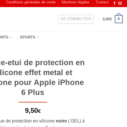
Conditions générales de vente
Mentions légales
Contact
SE CONNECTER
0
0,00
€
ORTS
SPORTS
e-etui de protection en
ilicone effet metal et
one pour Apple iPhone
6 Plus
9,50
€
ue de protection en silicone
noire
( GEL) à