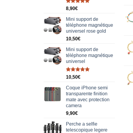
Note
5.00
8,90
€
sur 5
Mini support de
téléphone magnétique
universel rose gold
10,50
€
Mini support de
téléphone magnétique
universel
Note
5.00
10,50
€
sur 5
Coque iPhone semi
transparente finition
mate avec protection
camera
9,90
€
Perche a selfie
telescopique legere