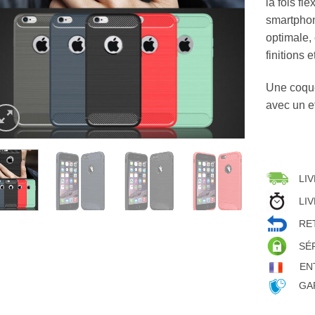
la fois fle
smartph
optimale, 
finitions 
Une coque
avec un ef
LIV
LIV
RET
SÉ
EN
GAR