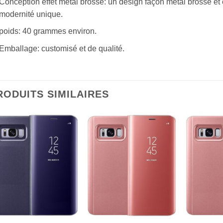
Conception effet métal brossé: un design façon métal brossé et
modernité unique.
poids: 40 grammes environ.
Emballage: customisé et de qualité.
RODUITS SIMILAIRES