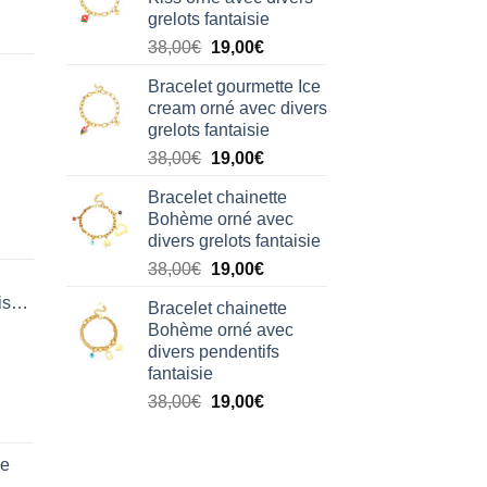
était :
est :
grelots fantaisie
38,00€.
19,00€.
Le
Le
38,00
€
19,00
€
prix
prix
Bracelet gourmette Ice
initial
actuel
cream orné avec divers
était :
est :
grelots fantaisie
38,00€.
19,00€.
Le
Le
38,00
€
19,00
€
prix
prix
Bracelet chainette
initial
actuel
Bohème orné avec
était :
est :
divers grelots fantaisie
38,00€.
19,00€.
Le
Le
38,00
€
19,00
€
prix
prix
isation
Bracelet chainette
initial
actuel
Bohème orné avec
était :
est :
divers pendentifs
38,00€.
19,00€.
fantaisie
Le
Le
38,00
€
19,00
€
prix
prix
initial
actuel
de
était :
est :