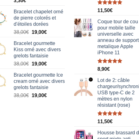
3,30
€
Note
5.00
11,50
€
Bracelet chapelet orné
sur 5
de pierre colorés et
Coque tour de cou
d'étoiles dorées
pour mobile taille
Le
Le
38,00
€
19,00
€
universelle avec
prix
prix
anneau de support
Bracelet gourmette
initial
actuel
metalique Apple
Kiss orné avec divers
était :
est :
iPhone 11
grelots fantaisie
38,00€.
19,00€.
Le
Le
38,00
€
19,00
€
Note
5.00
8,90
€
prix
prix
sur 5
Bracelet gourmette Ice
initial
actuel
Lot de 2: câble
cream orné avec divers
était :
est :
chargeur/synchron
grelots fantaisie
38,00€.
19,00€.
USB type-C de 2
Le
Le
38,00
€
19,00
€
mètres en nylon
prix
prix
résistant (rose)
initial
actuel
était :
est :
Note
5.00
38,00€.
19,00€.
11,50
€
sur 5
Housse brassard 
sport mixte anti