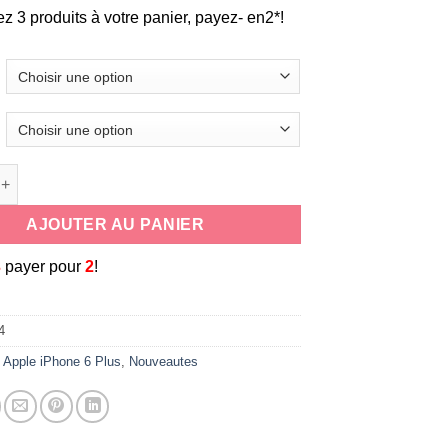
ez 3 produits à votre panier, payez- en2*!
e Coque-etui de protection en silicone effet metal et carbone pou
AJOUTER AU PANIER
3
payer pour
2
!
4
:
Apple iPhone 6 Plus
,
Nouveautes