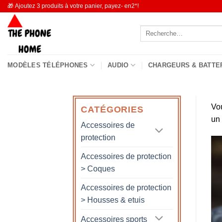
Passer
🎁 Ajoutez 3 produits à votre panier, payez- en2*!
au
Recherche
contenu
pour :
MODÈLES TÉLÉPHONES
AUDIO
CHARGEURS & BATTE
Vo
CATÉGORIES
un
Accessoires de
protection
Accessoires de protection
> Coques
Accessoires de protection
> Housses & etuis
Accessoires sports