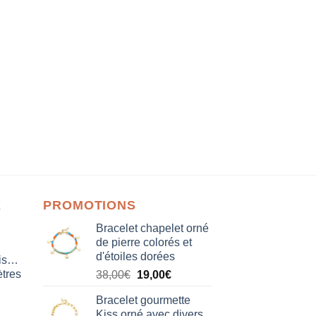
X
PROMOTIONS
Bracelet chapelet orné
de pierre colorés et
d'étoiles dorées
isation
tres
Le
Le
38,00
€
19,00
€
prix
prix
Bracelet gourmette
initial
actuel
Kiss orné avec divers