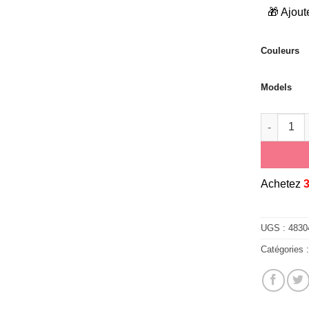
🎁 Ajout
Couleurs
Models
quantité d
A
chetez
UGS :
4830
Catégories 