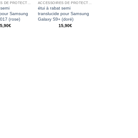
ACCESSOIRES DE PROTECTION
ACCESSOIRES DE PROTECTION
 semi
étui à rabat semi
e pour Samsung
translucide pour Samsung
017 (rose)
Galaxy S9+ (doré)
5,90
€
15,90
€