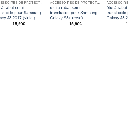
ACCESSOIRES DE PROTECTION
ACCESSOIRES DE PROTECTION
i à rabat semi
étui à rabat semi
étui à rabat
nslucide pour Samsung
translucide pour Samsung
translucid
axy J3 2017 (violet)
Galaxy S8+ (rose)
Galaxy J3 2
15,90
€
15,90
€
1