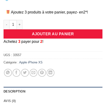
Ajoutez 3 produits à votre panier, payez- en2*!
quantité de Coque/étui de protection en silicone aspect cuir p
AJOUTER AU PANIER
A
chetez
3
payer pour
2
!
UGS :
33557
Catégorie :
Apple iPhone XS
DESCRIPTION
AVIS (0)