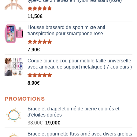
type-C de 2 mètres en nylon résistant (rose)
Note
5.00
11,50
€
sur 5
Housse brassard de sport mixte anti
transpiration pour smartphone rose
Note
5.00
7,90
€
sur 5
Coque tour de cou pour mobile taille universelle
avec anneau de support metalique ( 7 couleurs )
Note
5.00
8,90
€
sur 5
PROMOTIONS
Bracelet chapelet orné de pierre colorés et
d'étoiles dorées
Le
Le
38,00
€
19,00
€
prix
prix
Bracelet gourmette Kiss orné avec divers grelots
initial
actuel