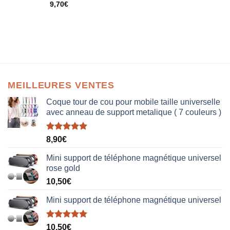
9,70
€
MEILLEURES VENTES
Coque tour de cou pour mobile taille universelle
avec anneau de support metalique ( 7 couleurs )
Note
5.00
8,90
€
sur 5
Mini support de téléphone magnétique universel
rose gold
10,50
€
Mini support de téléphone magnétique universel
Note
5.00
10,50
€