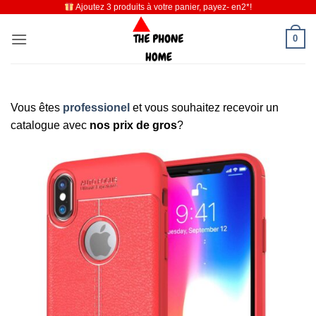
Ajoutez 3 produits à votre panier, payez- en2*!
Passer
au
0
contenu
Vous êtes
professionel
et vous souhaitez recevoir un
catalogue avec
nos prix de gros
?