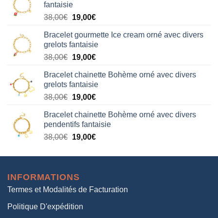
fantaisie
était :
est :
Le
Le
38,00
€
19,00
€
38,00€.
19,00€.
prix
prix
Bracelet gourmette Ice cream orné avec divers
initial
actuel
grelots fantaisie
était :
est :
Le
Le
38,00
€
19,00
€
38,00€.
19,00€.
prix
prix
Bracelet chainette Bohème orné avec divers
initial
actuel
grelots fantaisie
était :
est :
Le
Le
38,00
€
19,00
€
38,00€.
19,00€.
prix
prix
Bracelet chainette Bohème orné avec divers
initial
actuel
pendentifs fantaisie
était :
est :
Le
Le
38,00
€
19,00
€
38,00€.
19,00€.
prix
prix
initial
actuel
était :
est :
INFORMATIONS
38,00€.
19,00€.
Termes et Modalités de Facturation
Politique D'expédition