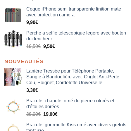
sur 5
Coque iPhone semi transparente finition mate
avec protection camera
9,90
€
Perche a selfie telescopique legere avec bouton
declencheur
19,50
€
9,50
€
NOUVEAUTÉS
Lanière Tressée pour Téléphone Portable,
Sangle à Bandoulière avec Onglet Anti-Perte,
Cou, Poignet, Cordelette Universelle
3,30
€
Bracelet chapelet orné de pierre colorés et
d'étoiles dorées
Le
Le
38,00
€
19,00
€
prix
prix
Bracelet gourmette Kiss orné avec divers grelots
initial
actuel
fantaisie