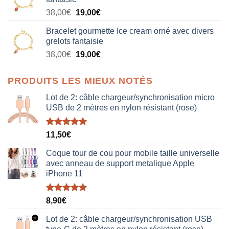
était :
est :
Le
Le
38,00
€
19,00
€
38,00€.
19,00€.
prix
prix
Bracelet gourmette Ice cream orné avec divers
initial
actuel
grelots fantaisie
était :
est :
Le
Le
38,00
€
19,00
€
38,00€.
19,00€.
prix
prix
initial
actuel
PRODUITS LES MIEUX NOTÉS
était :
est :
38,00€.
19,00€.
Lot de 2: câble chargeur/synchronisation micro
USB de 2 mètres en nylon résistant (rose)
Note
5.00
11,50
€
sur 5
Coque tour de cou pour mobile taille universelle
avec anneau de support metalique Apple
iPhone 11
Note
5.00
8,90
€
sur 5
Lot de 2: câble chargeur/synchronisation USB