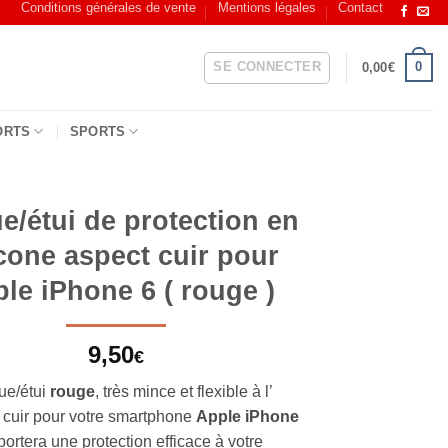
Conditions générales de vente
Mentions légales
Contact
SE CONNECTER
0
0,00
€
ORTS
SPORTS
e/étui de protection en
icone aspect cuir pour
le iPhone 6 ( rouge )
9,50
€
ue/étui
rouge
, très mince et flexible à l’
 cuir pour votre smartphone
Apple iPhone
portera une protection efficace à votre