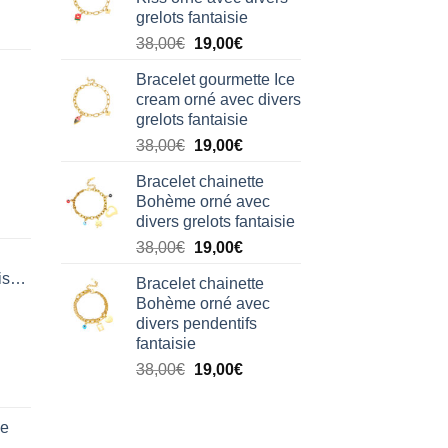
était :
est :
grelots fantaisie
38,00€.
19,00€.
Le
Le
38,00
€
19,00
€
prix
prix
Bracelet gourmette Ice
initial
actuel
cream orné avec divers
était :
est :
grelots fantaisie
38,00€.
19,00€.
Le
Le
38,00
€
19,00
€
prix
prix
Bracelet chainette
initial
actuel
Bohème orné avec
était :
est :
divers grelots fantaisie
38,00€.
19,00€.
Le
Le
38,00
€
19,00
€
prix
prix
isation
Bracelet chainette
initial
actuel
Bohème orné avec
était :
est :
divers pendentifs
38,00€.
19,00€.
fantaisie
Le
Le
38,00
€
19,00
€
prix
prix
initial
actuel
de
était :
est :