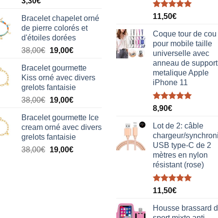
3,30
€
Note
5.00
11,50
€
Bracelet chapelet orné
sur 5
de pierre colorés et
Coque tour de cou
d'étoiles dorées
pour mobile taille
Le
Le
38,00
€
19,00
€
universelle avec
prix
prix
anneau de support
Bracelet gourmette
initial
actuel
metalique Apple
Kiss orné avec divers
était :
est :
iPhone 11
grelots fantaisie
38,00€.
19,00€.
Le
Le
38,00
€
19,00
€
Note
5.00
8,90
€
prix
prix
sur 5
Bracelet gourmette Ice
initial
actuel
Lot de 2: câble
cream orné avec divers
était :
est :
chargeur/synchron
grelots fantaisie
38,00€.
19,00€.
USB type-C de 2
Le
Le
38,00
€
19,00
€
mètres en nylon
prix
prix
résistant (rose)
initial
actuel
était :
est :
Note
5.00
38,00€.
19,00€.
11,50
€
sur 5
Housse brassard 
sport mixte anti