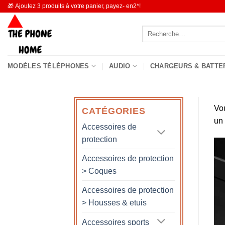
Passer
🎁 Ajoutez 3 produits à votre panier, payez- en2*!
au
Recherche
contenu
pour :
MODÈLES TÉLÉPHONES
AUDIO
CHARGEURS & BATTE
Vo
CATÉGORIES
un
Accessoires de
protection
Accessoires de protection
> Coques
Accessoires de protection
> Housses & etuis
Accessoires sports