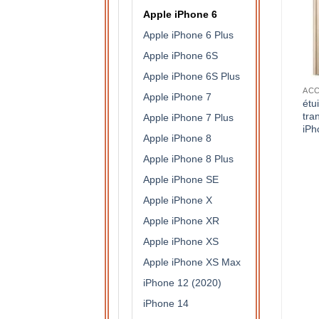
Apple iPhone 6
Apple iPhone 6 Plus
Apple iPhone 6S
Apple iPhone 6S Plus
APPLE IPHONE 6
ACCESSOIRES DE PROTECTION
Apple iPhone 7
Coque protection intégrale
Coque en silicone et renfort
étu
360 degrés en silicone
carbone et anneau
tra
Apple iPhone 7 Plus
translucide pour Apple
métallique Apple iPhone 6
iPh
Apple iPhone 8
iPhone 6 (Or)
(argent)
7,90
€
11,50
€
Apple iPhone 8 Plus
Apple iPhone SE
Apple iPhone X
Apple iPhone XR
Apple iPhone XS
Apple iPhone XS Max
iPhone 12 (2020)
iPhone 14