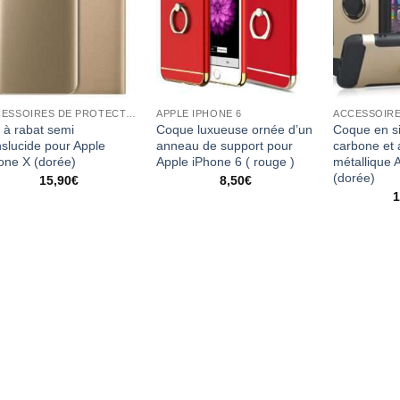
ACCESSOIRES DE PROTECTION
APPLE IPHONE 6
i à rabat semi
Coque luxueuse ornée d’un
Coque en si
nslucide pour Apple
anneau de support pour
carbone et
one X (dorée)
Apple iPhone 6 ( rouge )
métallique 
(dorée)
15,90
€
8,50
€
1