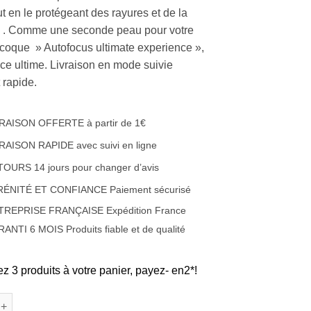
t en le protégeant des rayures et de la
e . Comme une seconde peau pour votre
 coque » Autofocus ultimate experience »,
nce ultime. Livraison en mode suivie
t rapide.
RAISON OFFERTE à partir de 1€
RAISON RAPIDE avec suivi en ligne
OURS 14 jours pour changer d’avis
RÉNITÉ ET CONFIANCE Paiement sécurisé
TREPRISE FRANÇAISE Expédition France
ANTI 6 MOIS Produits fiable et de qualité
ez 3 produits à votre panier, payez- en2*!
e Coque/étui de protection en silicone aspect cuir pour Apple iPh