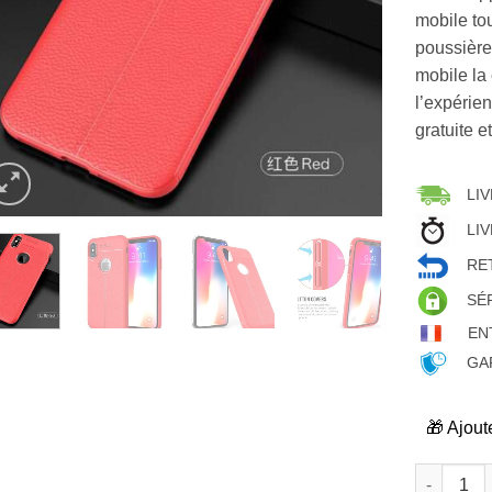
mobile tou
poussièr
mobile la
l’expérie
gratuite e
LIV
LIV
RET
SÉ
EN
GAR
🎁 Ajout
quantité d