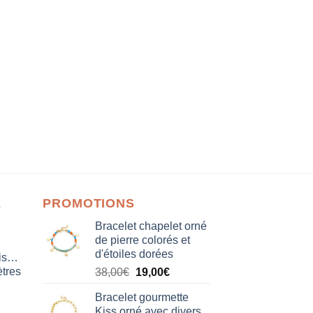
X
PROMOTIONS
Bracelet chapelet orné
de pierre colorés et
d'étoiles dorées
isation
tres
Le
Le
38,00
€
19,00
€
prix
prix
Bracelet gourmette
initial
actuel
Kiss orné avec divers