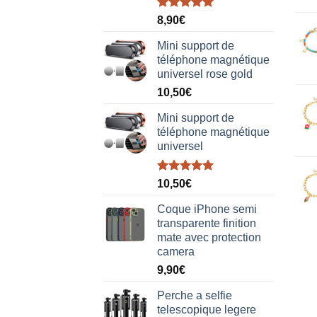
Note
5.00
8,90
€
sur 5
Mini support de
téléphone magnétique
universel rose gold
10,50
€
Mini support de
téléphone magnétique
universel
Note
5.00
10,50
€
sur 5
Coque iPhone semi
transparente finition
mate avec protection
camera
9,90
€
Perche a selfie
telescopique legere