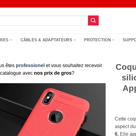
RIES
CÂBLES & ADAPTATEURS
PROTECTION
SUPP
Coqu
us êtes
professionel
et vous souhaitez recevoir
 catalogue avec
nos prix de gros
?
sil
App
Cette coq
aspect du
6.
Elle ap